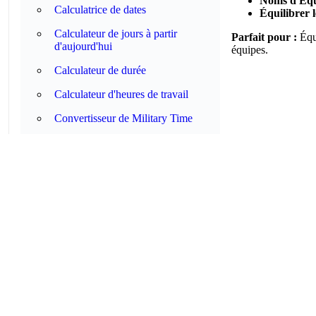
Noms d'Équi
Calculatrice de dates
Équilibrer l
Calculateur de jours à partir
Parfait pour :
Équi
d'aujourd'hui
équipes.
Calculateur de durée
Calculateur d'heures de travail
Convertisseur de Military Time
Convertisseur d'Unix Timestamp
Analyseur d'expressions cron
Convertisseur de temps décimal
Horloge mondiale
Calculateur du jour de la semaine
Week Number Calculator
Calculateur d'âge
Roman Numeral Converter