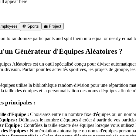
ll appear here
Employees
⚽ Sports
💼 Project
n to randomize participants and split them into equal or nearly equal t
u'un Générateur d'Équipes Aléatoires ?
ipes Aléatoires est un outil spécialisé conçu pour diviser automatiquemen
-division. Parfait pour les activités sportives, les projets de groupe, les
équipes utilise la bibliothèque random-division pour une répartition m
 la taille des équipes et la personnalisation des noms d'équipes afin de 
s principales :
lle d'Équipe :
Choisissez entre un nombre fixe d'équipes ou un nombr
quipes :
Définissez le nombre d'équipes à créer à partir de vos particip
r Équipe :
Contrôlez la taille exacte des équipes lorsque vous utilisez 
des Équipes :
Numérotation automatique ou noms d'équipes personnal