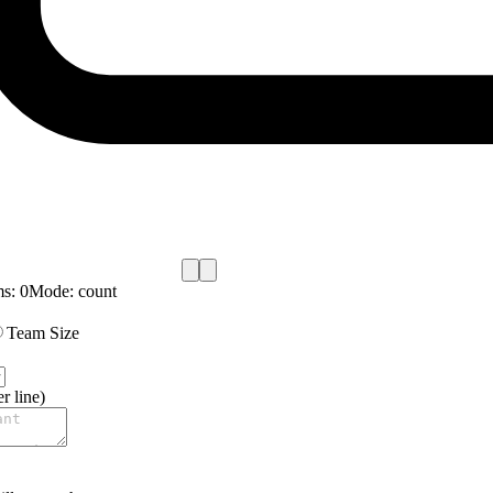
ms:
0
Mode:
count
Team Size
r line)