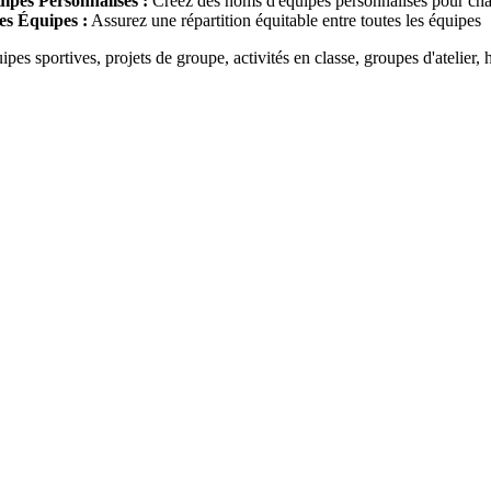
pes Personnalisés :
Créez des noms d'équipes personnalisés pour ch
es Équipes :
Assurez une répartition équitable entre toutes les équipes
pes sportives, projets de groupe, activités en classe, groupes d'atelier, 