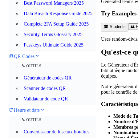
Generated teams wi
Best Password Managers 2025
Try Examples
Data Breach Response Guide 2025
Complete 2FA Setup Guide 2025
🎓 Students
👥 
Security Terms Glossary 2025
Uses random-divisio
Passkeys Ultimate Guide 2025
Qu'est-ce q
🔳
QR Codes
Le Générateur d'Équ
🔧 OUTILS
bibliothèque random
équipes.
Générateur de codes QR
Notre générateur d'
Scanner de codes QR
pour le contrôle de
Validateur de code QR
Caractéristique
⏰
Heure et date
Mode de Tai
🔧 OUTILS
Nombre d'É
Membres pa
Convertisseur de fuseaux horaires
Nomination 