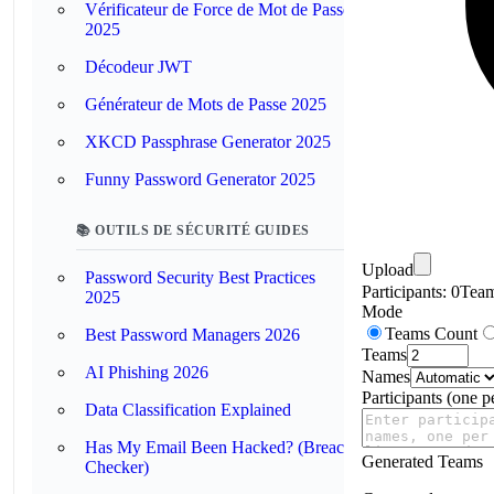
Vérificateur de Force de Mot de Passe
2025
Décodeur JWT
Générateur de Mots de Passe 2025
XKCD Passphrase Generator 2025
Funny Password Generator 2025
📚 OUTILS DE SÉCURITÉ GUIDES
Upload
Password Security Best Practices
Participants:
0
Tea
2025
Mode
Teams Count
Best Password Managers 2026
Teams
AI Phishing 2026
Names
Participants (one pe
Data Classification Explained
Has My Email Been Hacked? (Breach
Generated Teams
Checker)