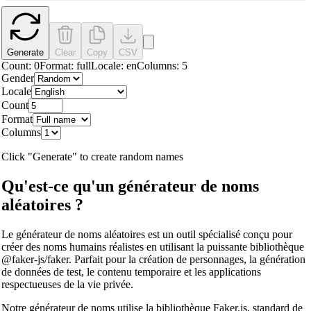
Generate
Clear
Copy
CSV
Count:
0
Format:
full
Locale:
en
Columns:
5
Gender
Locale
Count
Format
Columns
Click "Generate" to create random names
Qu'est-ce qu'un générateur de noms
aléatoires ?
Le générateur de noms aléatoires est un outil spécialisé conçu pour
créer des noms humains réalistes en utilisant la puissante bibliothèque
@faker-js/faker. Parfait pour la création de personnages, la génération
de données de test, le contenu temporaire et les applications
respectueuses de la vie privée.
Notre générateur de noms utilise la bibliothèque Faker.js, standard de