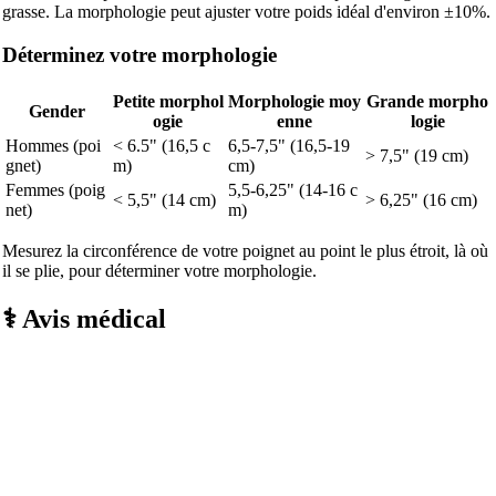
grasse. La morphologie peut ajuster votre poids idéal d'environ ±10%.
Déterminez votre morphologie
Petite morphol
Morphologie moy
Grande morpho
Gender
ogie
enne
logie
Hommes (poi
< 6.5" (16,5 c
6,5-7,5" (16,5-19
> 7,5" (19 cm)
gnet)
m)
cm)
Femmes (poig
5,5-6,25" (14-16 c
< 5,5" (14 cm)
> 6,25" (16 cm)
net)
m)
Mesurez la circonférence de votre poignet au point le plus étroit, là où
il se plie, pour déterminer votre morphologie.
⚕️ Avis médical