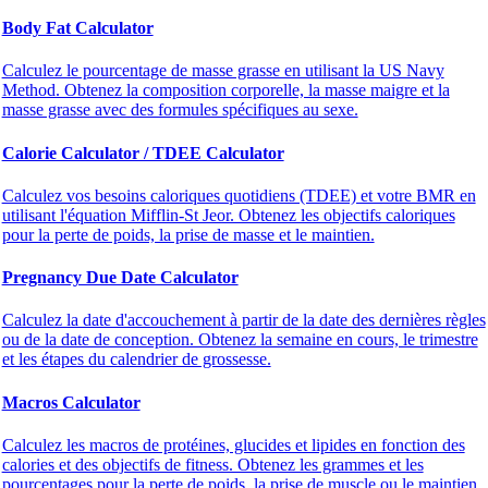
Body Fat Calculator
Calculez le pourcentage de masse grasse en utilisant la US Navy
Method. Obtenez la composition corporelle, la masse maigre et la
masse grasse avec des formules spécifiques au sexe.
Calorie Calculator / TDEE Calculator
Calculez vos besoins caloriques quotidiens (TDEE) et votre BMR en
utilisant l'équation Mifflin-St Jeor. Obtenez les objectifs caloriques
pour la perte de poids, la prise de masse et le maintien.
Pregnancy Due Date Calculator
Calculez la date d'accouchement à partir de la date des dernières règles
ou de la date de conception. Obtenez la semaine en cours, le trimestre
et les étapes du calendrier de grossesse.
Macros Calculator
Calculez les macros de protéines, glucides et lipides en fonction des
calories et des objectifs de fitness. Obtenez les grammes et les
pourcentages pour la perte de poids, la prise de muscle ou le maintien.