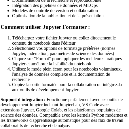
Documentation de la recherche et reproductibilité
Dart Code Beautifier
Intégration des pipelines de données et MLOps
Modèles de contrôle de version et collaboration
INI Beautifier
Optimisation de la publication et de la présentation
CSV Beautifier
Comment utiliser Jupyter Formatter :
Redis Command Beautifier
Téléchargez votre fichier Jupyter ou collez directement le
Shell Script Beautifier
contenu du notebook dans l'éditeur
Sélectionnez vos options de formatage préférées (normes
Batch Script Beautifier
Jupyter, indentation, paramètres de science des données)
Cliquez sur "Format" pour appliquer les meilleures pratiques
C/C++ Code Beautifier
Jupyter et améliorer la lisibilité du notebook
Utilisez le mode plein écran pour les notebooks volumineux,
CUDA Code Beautifier
l'analyse de données complexe et la documentation de
recherche
Scala Code Beautifier
Copiez la sortie formatée pour la collaboration ou intégrez-la
aux outils de développement Jupyter
Haskell Code Beautifier
Support d'intégration :
Fonctionne parfaitement avec les outils de
Elixir Code Beautifier
développement Jupyter incluant JupyterLab, VS Code avec
extensions Jupyter, Google Colab, et les plateformes populaires de
R Code Beautifier
science des données. Compatible avec les kernels Python modernes et
les frameworks d'apprentissage automatique pour des flux de travail
Julia Code Beautifier
collaboratifs de recherche et d'analyse.