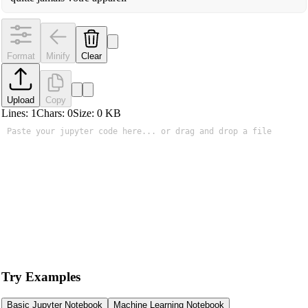
Format
Minify
Clear
Upload
Copy
Lines:
1
Chars:
0
Size:
0
KB
Try Examples
Basic Jupyter Notebook
Machine Learning Notebook