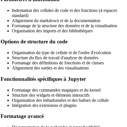
JSON Beautifier
Indentation des cellules de code et des fonctions (4 espaces
XML Beautifier
standard)
Alignement du markdown et de la documentation
YAML Beautifier
Formatage de la structure des données et de la visualisation
Organisation des imports et des bibliothèques
SQL Beautifier
Options de structure du code
MySQL SQL Beautifier
Organisation du type de cellule et de l'ordre d'exécution
PostgreSQL SQL Beautifier
Structure du flux de travail d'analyse de données
Formatage des définitions de fonctions et de classes
MongoDB Query Beautifier
Alignement des sorties et des visualisations
Nginx Config Beautifier
Fonctionnalités spécifiques à Jupyter
Apache Config Beautifier
Formatage des commandes magiques et du kernel
Python Beautifier
Structure des widgets et éléments interactifs
Organisation des métadonnées et des balises de cellule
Java Code Beautifier
Intégration des extensions et plugins
PHP Beautifier
Formatage avancé
Swift Code Beautifier