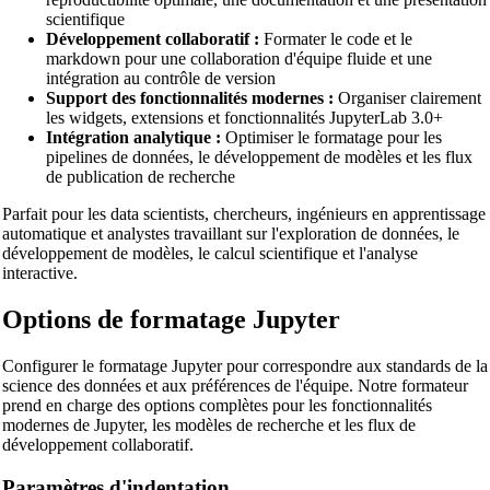
scientifique
Développement collaboratif :
Formater le code et le
markdown pour une collaboration d'équipe fluide et une
intégration au contrôle de version
Support des fonctionnalités modernes :
Organiser clairement
les widgets, extensions et fonctionnalités JupyterLab 3.0+
🔗
Related Tools
Intégration analytique :
Optimiser le formatage pour les
pipelines de données, le développement de modèles et les flux
de publication de recherche
📝
Formateurs & Embellisseurs de Code
Parfait pour les data scientists, chercheurs, ingénieurs en apprentissage
🔧 OUTILS
automatique et analystes travaillant sur l'exploration de données, le
HTML Beautifier
développement de modèles, le calcul scientifique et l'analyse
interactive.
CSS Beautifier
Options de formatage Jupyter
JavaScript Beautifier
TypeScript Beautifier
Configurer le formatage Jupyter pour correspondre aux standards de la
science des données et aux préférences de l'équipe. Notre formateur
JSX Beautifier
prend en charge des options complètes pour les fonctionnalités
modernes de Jupyter, les modèles de recherche et les flux de
Vue Beautifier
développement collaboratif.
SCSS Beautifier
Paramètres d'indentation