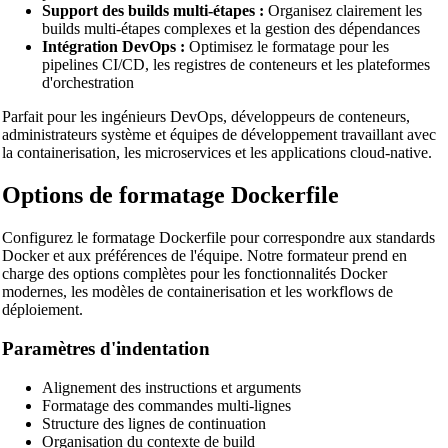
Support des builds multi-étapes :
Organisez clairement les
builds multi-étapes complexes et la gestion des dépendances
Intégration DevOps :
Optimisez le formatage pour les
pipelines CI/CD, les registres de conteneurs et les plateformes
d'orchestration
Parfait pour les ingénieurs DevOps, développeurs de conteneurs,
administrateurs système et équipes de développement travaillant avec
la containerisation, les microservices et les applications cloud-native.
🔗
Related Tools
Options de formatage Dockerfile
📝
Formateurs & Embellisseurs de Code
🔧 OUTILS
Configurez le formatage Dockerfile pour correspondre aux standards
Docker et aux préférences de l'équipe. Notre formateur prend en
HTML Beautifier
charge des options complètes pour les fonctionnalités Docker
modernes, les modèles de containerisation et les workflows de
CSS Beautifier
déploiement.
JavaScript Beautifier
Paramètres d'indentation
TypeScript Beautifier
Alignement des instructions et arguments
JSX Beautifier
Formatage des commandes multi-lignes
Structure des lignes de continuation
Vue Beautifier
Organisation du contexte de build