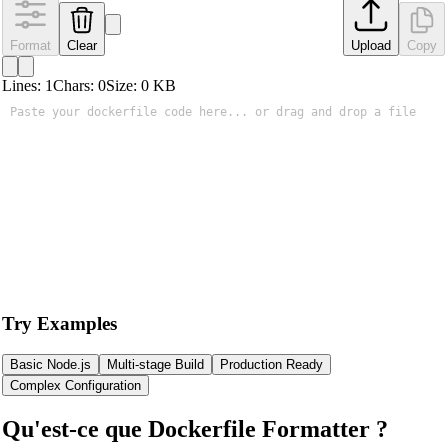
Format
Clear
Upload
Copy
Lines:
1
Chars:
0
Size:
0
KB
Try Examples
Basic Node.js
Multi-stage Build
Production Ready
Complex Configuration
Qu'est-ce que Dockerfile Formatter ?