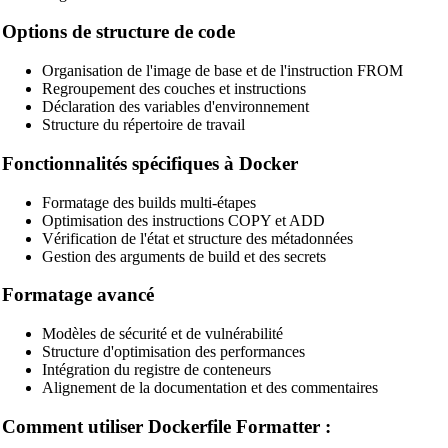
SCSS Beautifier
Options de structure de code
JSON Beautifier
Organisation de l'image de base et de l'instruction FROM
Regroupement des couches et instructions
XML Beautifier
Déclaration des variables d'environnement
Structure du répertoire de travail
YAML Beautifier
SQL Beautifier
Fonctionnalités spécifiques à Docker
MySQL SQL Beautifier
Formatage des builds multi-étapes
Optimisation des instructions COPY et ADD
PostgreSQL SQL Beautifier
Vérification de l'état et structure des métadonnées
Gestion des arguments de build et des secrets
MongoDB Query Beautifier
Formatage avancé
Nginx Config Beautifier
Apache Config Beautifier
Modèles de sécurité et de vulnérabilité
Structure d'optimisation des performances
Python Beautifier
Intégration du registre de conteneurs
Alignement de la documentation et des commentaires
Java Code Beautifier
Comment utiliser Dockerfile Formatter :
PHP Beautifier