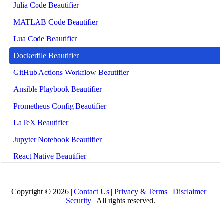
Julia Code Beautifier
MATLAB Code Beautifier
Lua Code Beautifier
Dockerfile Beautifier
GitHub Actions Workflow Beautifier
Ansible Playbook Beautifier
Prometheus Config Beautifier
LaTeX Beautifier
Jupyter Notebook Beautifier
React Native Beautifier
Gherkin Beautifier
Tailwind CSS Beautifier
Copyright © 2026 |
Contact Us
|
Privacy & Terms
|
Disclaimer
|
Security
| All rights reserved.
Astro Beautifier