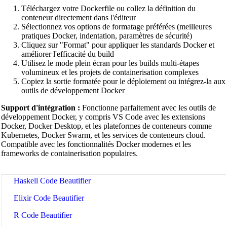
Swift Code Beautifier
Téléchargez votre Dockerfile ou collez la définition du
conteneur directement dans l'éditeur
Dart Code Beautifier
Sélectionnez vos options de formatage préférées (meilleures
pratiques Docker, indentation, paramètres de sécurité)
INI Beautifier
Cliquez sur "Format" pour appliquer les standards Docker et
améliorer l'efficacité du build
CSV Beautifier
Utilisez le mode plein écran pour les builds multi-étapes
volumineux et les projets de containerisation complexes
Redis Command Beautifier
Copiez la sortie formatée pour le déploiement ou intégrez-la aux
outils de développement Docker
Shell Script Beautifier
Support d'intégration :
Fonctionne parfaitement avec les outils de
Batch Script Beautifier
développement Docker, y compris VS Code avec les extensions
Docker, Docker Desktop, et les plateformes de conteneurs comme
C/C++ Code Beautifier
Kubernetes, Docker Swarm, et les services de conteneurs cloud.
Compatible avec les fonctionnalités Docker modernes et les
CUDA Code Beautifier
frameworks de containerisation populaires.
Scala Code Beautifier
Haskell Code Beautifier
Elixir Code Beautifier
R Code Beautifier