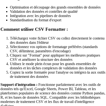
JavaScript Beautifier
Optimisation et découpage des grands ensembles de données
Validation des données et contrôles de qualité
TypeScript Beautifier
Intégration avec les pipelines de données
Standardisation du format d'export
JSX Beautifier
Comment utiliser CSV Formatter :
Vue Beautifier
SCSS Beautifier
Téléchargez votre fichier CSV ou collez directement le contenu
des données dans l'éditeur
JSON Beautifier
Sélectionnez vos options de formatage préférées (standards
CSV, délimiteur, paramètres d'encodage)
XML Beautifier
Cliquez sur "Format" pour appliquer les meilleures pratiques
CSV et améliorer la structure des données
YAML Beautifier
Utilisez le mode plein écran pour les grands ensembles de
données et les tâches complexes de validation des données
SQL Beautifier
Copiez la sortie formatée pour l'analyse ou intégrez-la aux outils
de traitement des données
MySQL SQL Beautifier
Support d'intégration :
Fonctionne parfaitement avec les outils de
PostgreSQL SQL Beautifier
données tels qu'Excel, Google Sheets, Power BI, Tableau, et les
plateformes populaires de science des données comme Python pandas,
MongoDB Query Beautifier
R, et les bases de données SQL. Compatible avec les bibliothèques
modernes de traitement CSV et les flux de travail d'intelligence
Nginx Config Beautifier
d'affaires.