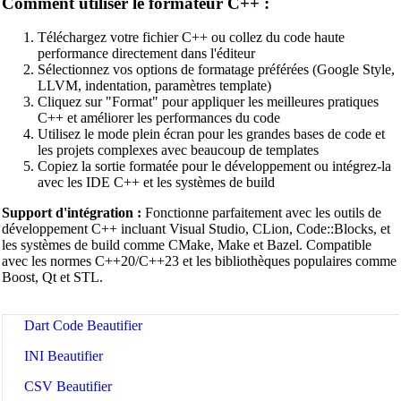
Comment utiliser le formateur C++ :
SQL Beautifier
Téléchargez votre fichier C++ ou collez du code haute
MySQL SQL Beautifier
performance directement dans l'éditeur
Sélectionnez vos options de formatage préférées (Google Style,
PostgreSQL SQL Beautifier
LLVM, indentation, paramètres template)
Cliquez sur "Format" pour appliquer les meilleures pratiques
MongoDB Query Beautifier
C++ et améliorer les performances du code
Utilisez le mode plein écran pour les grandes bases de code et
Nginx Config Beautifier
les projets complexes avec beaucoup de templates
Copiez la sortie formatée pour le développement ou intégrez-la
Apache Config Beautifier
avec les IDE C++ et les systèmes de build
Python Beautifier
Support d'intégration :
Fonctionne parfaitement avec les outils de
développement C++ incluant Visual Studio, CLion, Code::Blocks, et
Java Code Beautifier
les systèmes de build comme CMake, Make et Bazel. Compatible
avec les normes C++20/C++23 et les bibliothèques populaires comme
PHP Beautifier
Boost, Qt et STL.
Swift Code Beautifier
Dart Code Beautifier
INI Beautifier
CSV Beautifier