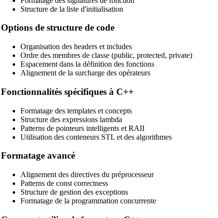
Formatage des signatures de fonction
Structure de la liste d'initialisation
🔗
Related Tools
Options de structure de code
📝
Formateurs & Embellisseurs de Code
Organisation des headers et includes
🔧 OUTILS
Ordre des membres de classe (public, protected, private)
Espacement dans la définition des fonctions
HTML Beautifier
Alignement de la surcharge des opérateurs
CSS Beautifier
Fonctionnalités spécifiques à C++
JavaScript Beautifier
Formatage des templates et concepts
TypeScript Beautifier
Structure des expressions lambda
Patterns de pointeurs intelligents et RAII
JSX Beautifier
Utilisation des conteneurs STL et des algorithmes
Vue Beautifier
Formatage avancé
SCSS Beautifier
Alignement des directives du préprocesseur
JSON Beautifier
Patterns de const correctness
Structure de gestion des exceptions
XML Beautifier
Formatage de la programmation concurrente
YAML Beautifier