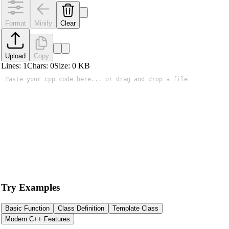
Format
Minify
Clear
Upload
Copy
Lines:
1
Chars:
0
Size:
0
KB
Try Examples
Basic Function
Class Definition
Template Class
Modern C++ Features