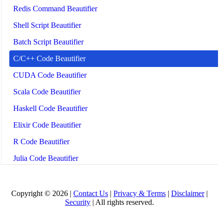
Redis Command Beautifier
Shell Script Beautifier
Batch Script Beautifier
C/C++ Code Beautifier
CUDA Code Beautifier
Scala Code Beautifier
Haskell Code Beautifier
Elixir Code Beautifier
R Code Beautifier
Julia Code Beautifier
MATLAB Code Beautifier
Lua Code Beautifier
Copyright © 2026 |
Contact Us
|
Privacy & Terms
|
Disclaimer
|
Security
| All rights reserved.
Dockerfile Beautifier