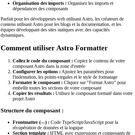
Organisation des imports :
Organisez les imports et
dépendances des composants
YAML Beautifier
Parfait pour les développeurs web utilisant Astro, les créateurs de
SQL Beautifier
contenu utilisant Astro pour les blogs et la documentation, et les
MySQL SQL Beautifier
équipes développant des sites statiques avec des capacités
dynamiques.
PostgreSQL SQL Beautifier
Comment utiliser Astro Formatter
MongoDB Query Beautifier
Nginx Config Beautifier
Collez le code du composant :
Copiez le contenu de votre
composant Astro dans la zone d'entrée
Apache Config Beautifier
Configurer les options :
Ajustez les paramètres pour
l'indentation, les points-virgules et le style de formatage
Python Beautifier
Formater le composant :
Cliquez sur "Format Astro" pour
embellir toutes les sections de votre composant
Java Code Beautifier
Copier les résultats :
Utilisez le composant formaté dans votre
projet Astro
PHP Beautifier
Structure du composant :
Swift Code Beautifier
Dart Code Beautifier
Frontmatter (---) :
Code TypeScript/JavaScript pour la
récupération de données et la logique
INI Beautifier
Section template :
HTML avec expressions et composants de