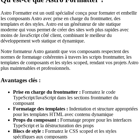
Astro Formatter est un outil spécialisé conçu pour formater et embellir
les composants Astro avec prise en charge du frontmatter, des
🔗
Related Tools
templates et des styles. Astro est un générateur de site statique
moderne qui vous permet de créer des sites web plus rapides avec
📝
Formateurs & Embellisseurs de Code
moins de JavaScript côté client, combinant le meilleur du
développement web statique et dynamique.
🔧 OUTILS
Notre formateur Astro garantit que vos composants respectent des
HTML Beautifier
normes de formatage cohérentes à travers les scripts frontmatter, les
templates de composants et les styles scoped, rendant vos projets Astro
CSS Beautifier
plus maintenables et professionnels.
JavaScript Beautifier
Avantages clés :
TypeScript Beautifier
Prise en charge du frontmatter :
Formatez le code
JSX Beautifier
TypeScript/JavaScript dans les sections frontmatter du
composant
Vue Beautifier
Formatage des templates :
Indentation et structure appropriées
pour les templates HTML avec contenu dynamique
SCSS Beautifier
Props du composant :
Formatage propre pour les interfaces
TypeScript et la déstructuration des props
JSON Beautifier
Blocs de style :
Formatez le CSS scoped et les styles
spécifiques aux composants
XML Beautifier