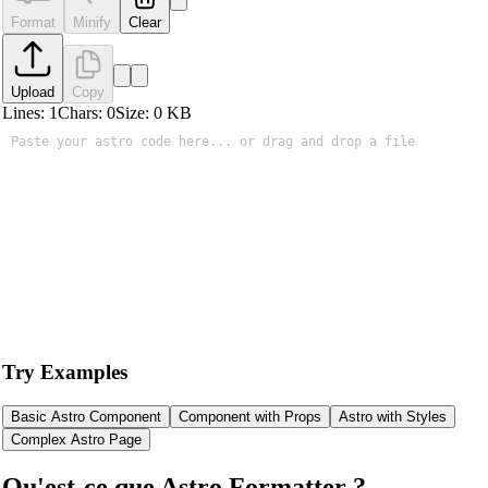
Format
Minify
Clear
Upload
Copy
Lines:
1
Chars:
0
Size:
0
KB
Try Examples
Basic Astro Component
Component with Props
Astro with Styles
Complex Astro Page
Qu'est-ce que Astro Formatter ?