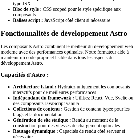
type JSX
CSV Beautifier
Bloc de style :
CSS scoped pour le style spécifique aux
composants
Redis Command Beautifier
Balises script :
JavaScript côté client si nécessaire
Shell Script Beautifier
Fonctionnalités de développement Astro
Batch Script Beautifier
Les composants Astro combinent le meilleur du développement web
C/C++ Code Beautifier
moderne avec des performances optimales. Notre formateur aide à
maintenir un code propre et lisible dans tous les aspects du
CUDA Code Beautifier
développement Astro.
Scala Code Beautifier
Capacités d'Astro :
Haskell Code Beautifier
Architecture Island :
Hydratez uniquement les composants
Elixir Code Beautifier
interactifs pour de meilleures performances
Indépendant du framework :
Utilisez React, Vue, Svelte ou
R Code Beautifier
des composants JavaScript vanilla
Collections de contenu :
Gestion de contenu typée pour les
Julia Code Beautifier
blogs et la documentation
Génération de site statique :
Rendu au moment de la
MATLAB Code Beautifier
construction pour des vitesses de chargement optimales
Routage dynamique :
Capacités de rendu côté serveur si
Lua Code Beautifier
nécessaire