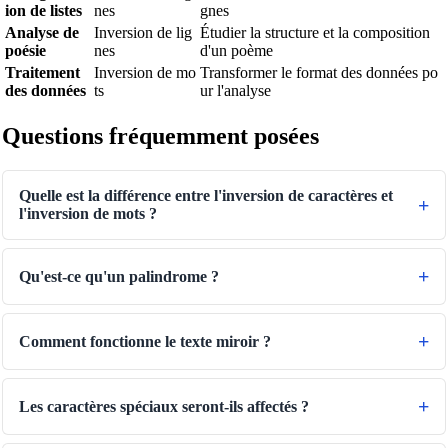
ion de listes
nes
gnes
Analyse de
Inversion de lig
Étudier la structure et la composition
poésie
nes
d'un poème
Traitement
Inversion de mo
Transformer le format des données po
des données
ts
ur l'analyse
Questions fréquemment posées
Quelle est la différence entre l'inversion de caractères et
l'inversion de mots ?
🔗
Related Tools
📐
Unit Converters
Qu'est-ce qu'un palindrome ?
🔧 OUTILS
Length Converter
Comment fonctionne le texte miroir ?
Convertisseur de Poids
Les caractères spéciaux seront-ils affectés ?
Convertisseur de température
Convertisseur de volume