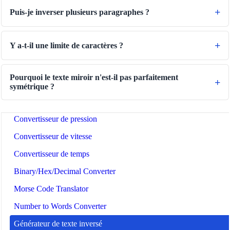
Puis-je inverser plusieurs paragraphes ?
Convertisseur de volume sec
Convertisseur d'aire
Y a‑t‑il une limite de caractères ?
Convertisseur d'énergie
Convertisseur de stockage de données
Pourquoi le texte miroir n'est‑il pas parfaitement
Convertisseur de consommation de carburant
symétrique ?
Convertisseur de puissance
Convertisseur de pression
Convertisseur de vitesse
Convertisseur de temps
Binary/Hex/Decimal Converter
Morse Code Translator
Number to Words Converter
Générateur de texte inversé