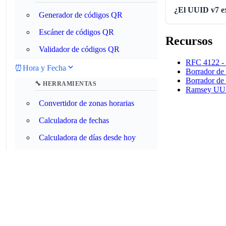
¿El UUID v7 ex
Generador de códigos QR
Escáner de códigos QR
Recursos
Validador de códigos QR
RFC 4122 - 
⏰
Hora y Fecha
Borrador de
Borrador de
🔧 HERRAMIENTAS
Ramsey UUID
Convertidor de zonas horarias
Calculadora de fechas
Calculadora de días desde hoy
Calculadora de duración de tiempo
Calculadora de horas de trabajo
Convertidor de hora militar
Convertidor de Unix Timestamp
Analizador de expresiones cron