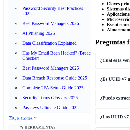
Claves prim
Password Security Best Practices
Sistemas di
2025
Aplicacion
Microservic
Best Password Managers 2026
Event sour
Almacenami
AI Phishing 2026
Preguntas f
Data Classification Explained
Has My Email Been Hacked? (Breach
Checker)
¿Cuál es la ve
Best Password Managers 2025
Data Breach Response Guide 2025
¿Es UUID v7 un
Complete 2FA Setup Guide 2025
Security Terms Glossary 2025
¿Puedo extraer
Passkeys Ultimate Guide 2025
¿Los UUID v7 s
🔳
QR Codes
🔧 HERRAMIENTAS