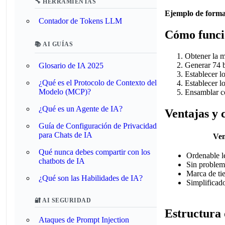
🔧 HERRAMIENTAS
Ejemplo de forma
Contador de Tokens LLM
Cómo funci
📚 AI GUÍAS
Obtener la m
Generar 74 b
Glosario de IA 2025
Establecer lo
¿Qué es el Protocolo de Contexto del
Establecer l
Modelo (MCP)?
Ensamblar c
¿Qué es un Agente de IA?
Ventajas y 
Guía de Configuración de Privacidad
para Chats de IA
Ven
Qué nunca debes compartir con los
Ordenable l
chatbots de IA
Sin problem
Marca de ti
¿Qué son las Habilidades de IA?
Simplificado
🔐 AI SEGURIDAD
Estructura
Ataques de Prompt Injection