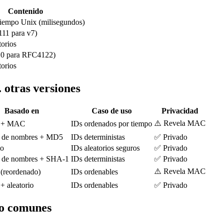
Contenido
tiempo Unix (milisegundos)
111 para v7)
torios
(10 para RFC4122)
torios
 otras versiones
Basado en
Caso de uso
Privacidad
⚠️ Revela MAC
 + MAC
IDs ordenados por tiempo
o de nombres + MD5
IDs deterministas
✅ Privado
io
IDs aleatorios seguros
✅ Privado
o de nombres + SHA-1
IDs deterministas
✅ Privado
⚠️ Revela MAC
(reordenado)
IDs ordenables
+ aleatorio
IDs ordenables
✅ Privado
so comunes