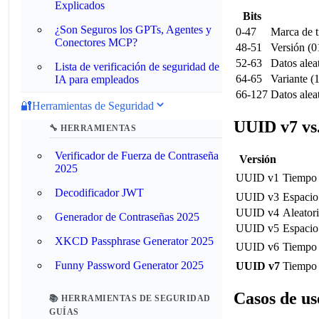
Explicados
Bits
¿Son Seguros los GPTs, Agentes y
0-47
Marca de 
Conectores MCP?
48-51
Versión (0
52-63
Datos alea
Lista de verificación de seguridad de
64-65
Variante 
IA para empleados
66-127
Datos alea
🔐
Herramientas de Seguridad
UUID v7 vs.
🔧 HERRAMIENTAS
Verificador de Fuerza de Contraseña
Versión
2025
UUID v1
Tiempo
Decodificador JWT
UUID v3
Espaci
UUID v4
Aleator
Generador de Contraseñas 2025
UUID v5
Espaci
XKCD Passphrase Generator 2025
UUID v6
Tiempo 
Funny Password Generator 2025
UUID v7
Tiempo 
Casos de u
📚 HERRAMIENTAS DE SEGURIDAD
GUÍAS