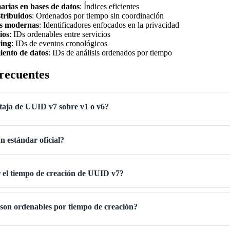
arias en bases de datos
: Índices eficientes
stribuidos
: Ordenados por tiempo sin coordinación
es modernas
: Identificadores enfocados en la privacidad
ios
: IDs ordenables entre servicios
cing
: IDs de eventos cronológicos
ento de datos
: IDs de análisis ordenados por tiempo
recuentes
ntaja de UUID v7 sobre v1 o v6?
 estándar oficial?
 el tiempo de creación de UUID v7?
on ordenables por tiempo de creación?