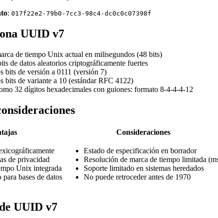
to
:
017f22e2-79b0-7cc3-98c4-dc0c0c07398f
ona UUID v7
arca de tiempo Unix actual en milisegundos (48 bits)
its de datos aleatorios criptográficamente fuertes
s bits de versión a 0111 (versión 7)
os bits de variante a 10 (estándar RFC 4122)
omo 32 dígitos hexadecimales con guiones: formato 8-4-4-4-12
consideraciones
tajas
Consideraciones
exicográficamente
Estado de especificación en borrador
as de privacidad
Resolución de marca de tiempo limitada (m
empo Unix integrada
Soporte limitado en sistemas heredados
 para bases de datos
No puede retroceder antes de 1970
 de UUID v7