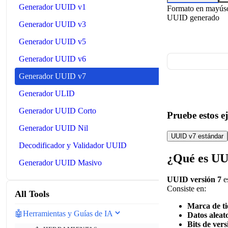
Generador UUID v1
Formato en mayús
UUID generado
Generador UUID v3
Generador UUID v5
Generador UUID v6
Generador UUID v7
Generador ULID
Generador UUID Corto
Pruebe estos e
Generador UUID Nil
UUID v7 estándar
Decodificador y Validador UUID
¿Qué es UU
Generador UUID Masivo
UUID versión 7
es
Consiste en:
All Tools
Marca de t
🤖
Herramientas y Guías de IA
Datos aleat
Bits de vers