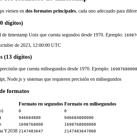
ps vienen en
dos formatos principales
, cada uno adecuado para diferen
0 dígitos)
al de timestamp Unix que cuenta segundos desde 1970. Ejemplo:
16987
 octubre de 2023, 12:00:00 UTC
 (13 dígitos)
precisión que cuenta milisegundos desde 1970. Ejemplo:
1698768000
pt, Node.js y sistemas que requieren precisión en milisegundos
de formatos
Formato en segundos
Formato en milisegundos
o)
0
0
)
946684800
946684800000
o
1698768000
1698768000000
ema Y2038
2147483647
2147483647000