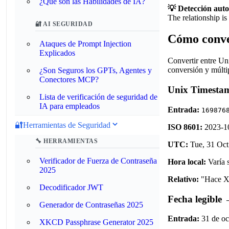
¿Qué son las Habilidades de IA?
💡 Detección aut
The relationship i
🔐 AI SEGURIDAD
Cómo conve
Ataques de Prompt Injection
Explicados
Convertir entre Un
conversión y múlti
¿Son Seguros los GPTs, Agentes y
Conectores MCP?
Unix Timestam
Lista de verificación de seguridad de
IA para empleados
Entrada:
169876
🔐
Herramientas de Seguridad
ISO 8601:
2023-1
🔧 HERRAMIENTAS
UTC:
Tue, 31 Oc
Verificador de Fuerza de Contraseña
Hora local:
Varía 
2025
Relativo:
"Hace X 
Decodificador JWT
Fecha legible
Generador de Contraseñas 2025
Entrada:
31 de oc
XKCD Passphrase Generator 2025