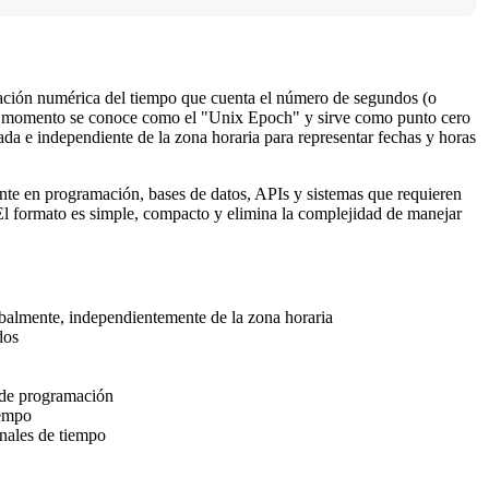
ción numérica del tiempo que cuenta el número de segundos (o
te momento se conoce como el "Unix Epoch" y sirve como punto cero
da e independiente de la zona horaria para representar fechas y horas
te en programación, bases de datos, APIs y sistemas que requieren
 El formato es simple, compacto y elimina la complejidad de manejar
balmente, independientemente de la zona horaria
dos
s de programación
iempo
nales de tiempo