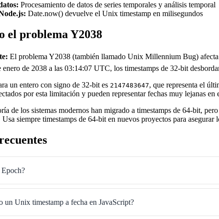
datos:
Procesamiento de datos de series temporales y análisis temporal
Node.js:
Date.now() devuelve el Unix timestamp en milisegundos
o el problema Y2038
te:
El problema Y2038 (también llamado Unix Millennium Bug) afecta 
e enero de 2038 a las 03:14:07 UTC, los timestamps de 32-bit desbordará
ra un entero con signo de 32-bit es
, que representa el ú
2147483647
ectados por esta limitación y pueden representar fechas muy lejanas en el
ía de los sistemas modernos han migrado a timestamps de 64-bit, pero 
. Usa siempre timestamps de 64-bit en nuevos proyectos para asegurar 
recuentes
x Epoch?
 un Unix timestamp a fecha en JavaScript?