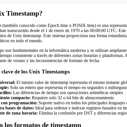
ix Timestamp?
 (también conocido como Epoch time o POSIX time) es una representa
han transcurrido desde el 1 de enero de 1970 a las 00:00:00 UTC. Es
culos de Unix timestamp. Este sistema proporciona una forma estandariza
áticos en todo el mundo.
s son fundamentales en la informática moderna y se utilizan ampliamen
tiempo consistente a través de diferentes zonas horarias y plataformas.
ario de verano y las inconsistencias de formato de fecha.
s clave de los Unix Timestamps
iversal:
El mismo valor de timestamp representa el mismo instante glo
mple:
Solo un entero que representa el tiempo en segundos o milisegun
cillos:
Las diferencias de tiempo son operaciones aritméticas simples
ento compacto:
Requiere solo 32 o 64 bits de almacenamiento
 con programación:
Soporte nativo en todos los principales lenguaje
ra bases de datos:
Ideal para ordenar e indexar registros basados en t
te de zona horaria:
Elimina la confusión por DST y diferencias regio
o los formatos de timestamp