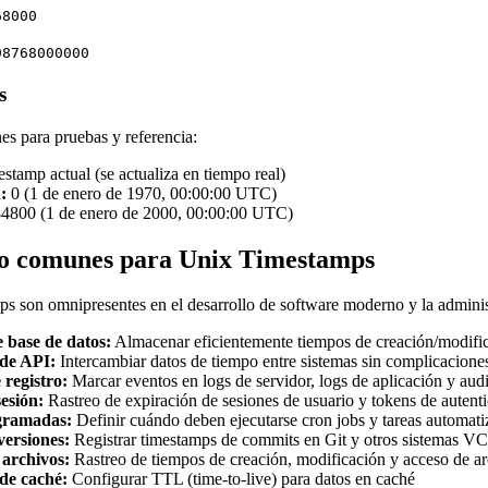
68000
98768000000
s
s para pruebas y referencia:
stamp actual (se actualiza en tiempo real)
:
0 (1 de enero de 1970, 00:00:00 UTC)
800 (1 de enero de 2000, 00:00:00 UTC)
so comunes para Unix Timestamps
s son omnipresentes en el desarrollo de software moderno y la adminis
e base de datos:
Almacenar eficientemente tiempos de creación/modific
 de API:
Intercambiar datos de tiempo entre sistemas sin complicacione
 registro:
Marcar eventos en logs de servidor, logs de aplicación y audi
esión:
Rastreo de expiración de sesiones de usuario y tokens de autent
gramadas:
Definir cuándo deben ejecutarse cron jobs y tareas automati
versiones:
Registrar timestamps de commits en Git y otros sistemas V
 archivos:
Rastreo de tiempos de creación, modificación y acceso de a
de caché:
Configurar TTL (time-to-live) para datos en caché