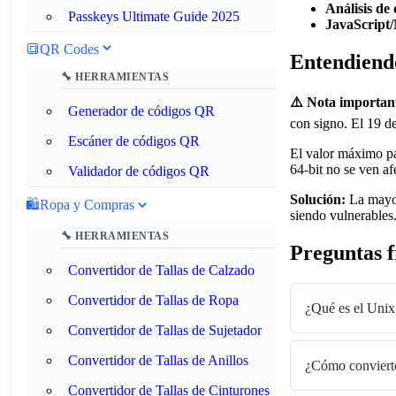
Análisis de 
Passkeys Ultimate Guide 2025
JavaScript/
🔳
QR Codes
Entendiend
🔧 HERRAMIENTAS
⚠️ Nota importan
Generador de códigos QR
con signo. El 19 d
Escáner de códigos QR
El valor máximo pa
64-bit no se ven af
Validador de códigos QR
Solución:
La mayor
🛍️
Ropa y Compras
siendo vulnerables
🔧 HERRAMIENTAS
Preguntas f
Convertidor de Tallas de Calzado
Convertidor de Tallas de Ropa
¿Qué es el Uni
Convertidor de Tallas de Sujetador
Convertidor de Tallas de Anillos
¿Cómo convierto
Convertidor de Tallas de Cinturones