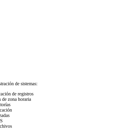
tración de sistemas:
ación de registros
s de zona horaria
torías
icación
zadas
CS
rchivos