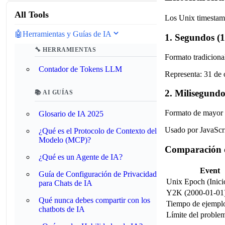
All Tools
Los Unix timestam
🤖
Herramientas y Guías de IA
1. Segundos (1
🔧 HERRAMIENTAS
Formato tradicion
Contador de Tokens LLM
Representa: 31 de
2. Milisegundos
📚 AI GUÍAS
Formato de mayor 
Glosario de IA 2025
Usado por JavaScri
¿Qué es el Protocolo de Contexto del
Modelo (MCP)?
Comparación 
¿Qué es un Agente de IA?
Event
Guía de Configuración de Privacidad
Unix Epoch (Inici
para Chats de IA
Y2K (2000-01-01
Qué nunca debes compartir con los
Tiempo de ejempl
chatbots de IA
Límite del probl