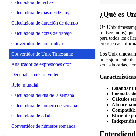
Calculadora de fechas
Calculadora de días desde hoy
¿Qué es Un
Calculadora de duración de tiempo
Un Unix timestamp
milisegundos) que 
Calculadora de horas de trabajo
para todos los cál
en sistemas inform
Convertidor de hora militar
Los Unix timestamp
Convertidor de Unix Timestamp
un seguimiento de 
Analizador de expresiones cron
zonas horarias, hor
Decimal Time Converter
Característica
Reloj mundial
Estándar un
Formato si
Calculadora del día de la semana
Cálculos sen
Almacenami
Calculadora de número de semana
Compatible
Eficiente pa
Calculadora de edad
Independien
Convertidor de números romanos
Entendiend