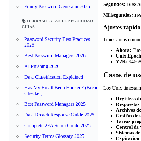
Segundos:
16987
Funny Password Generator 2025
Milisegundos:
16
📚 HERRAMIENTAS DE SEGURIDAD
Ajustes rápido
GUÍAS
Password Security Best Practices
Timestamps comune
2025
Ahora:
Time
Best Password Managers 2026
Unix Epoch
Y2K:
946684
AI Phishing 2026
Casos de u
Data Classification Explained
Has My Email Been Hacked? (Breach
Los Unix timestamp
Checker)
Registros d
Best Password Managers 2025
Respuestas
Archivos de
Data Breach Response Guide 2025
Gestión de s
Tareas pro
Complete 2FA Setup Guide 2025
Control de 
Sistemas de
Security Terms Glossary 2025
Expiración 