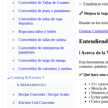
Convertidor de Tallas de Guantes
✅ Estadísticas ver
Convertidor de jeans y pantalones
🔗 Mejora la Seg
Convertidor de tallas de ropa
Basado en los resul
deportiva
Generar Contraseñ
Ropa para niños y bebés
Convertidor de tallas de camisa
Entendiendo
Convertidor de entrepierna de
pantalones
ℹ️ Acerca de la
Convertidor de largo de manga
Esta herramienta ut
comunes, palabras 
Convertidor de calcetines y medias
✅ Qué hace una c
🍳
Cooking & Kitchen
• 15+ caract
🔧 HERRAMIENTAS
• Mezcla de 
• Números y 
Recipe Converter / Recipe Scaler
• Evitar pal
• Única para
Kitchen Unit Converter