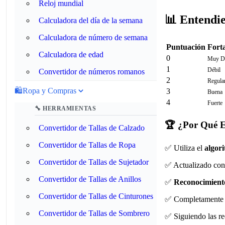
Reloj mundial
📊 Entendie
Calculadora del día de la semana
Calculadora de número de semana
Puntuación
Fort
Calculadora de edad
0
Muy Dé
1
Débil
Convertidor de números romanos
2
Regula
🛍️
Ropa y Compras
3
Buena
4
Fuerte
🔧 HERRAMIENTAS
🏆 ¿Por Qué El
Convertidor de Tallas de Calzado
Convertidor de Tallas de Ropa
✅ Utiliza el
algor
Convertidor de Tallas de Sujetador
✅ Actualizado co
Convertidor de Tallas de Anillos
✅
Reconocimient
Convertidor de Tallas de Cinturones
✅ Completament
Convertidor de Tallas de Sombrero
✅ Siguiendo las r