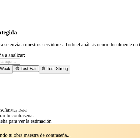
otegida
a se envía a nuestros servidores. Todo el análisis ocurre localmente e
ña a analizar:
t Weak
🔵 Test Fair
🟢 Test Strong
aseña:
Muy Débil
rar tu contraseña:
seña para ver la estimación
ndo tu obra maestra de contraseña...