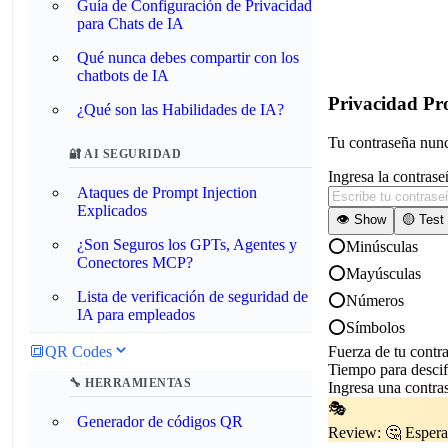
Guía de Configuración de Privacidad
para Chats de IA
Qué nunca debes compartir con los
chatbots de IA
Privacidad Pr
¿Qué son las Habilidades de IA?
Tu contraseña nunc
🔐 AI SEGURIDAD
Ingresa la contrase
Ataques de Prompt Injection
Explicados
👁️ Show
🟡 Tes
¿Son Seguros los GPTs, Agentes y
⭕
Minúsculas
Conectores MCP?
⭕
Mayúsculas
Lista de verificación de seguridad de
⭕
Números
IA para empleados
⭕
Símbolos
Fuerza de tu contr
🔳
QR Codes
Tiempo para descif
🔧 HERRAMIENTAS
Ingresa una contra
🎭
Generador de códigos QR
Review:
🤔 Espera