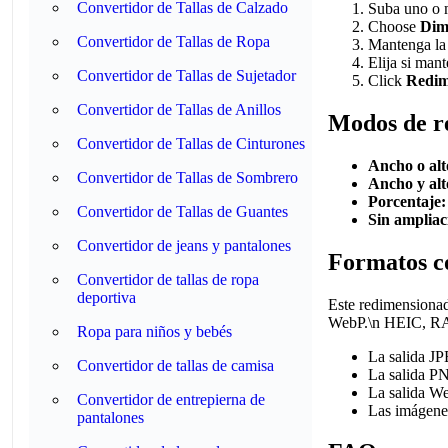
Convertidor de Tallas de Calzado
Suba uno o 
Choose
Dim
Convertidor de Tallas de Ropa
Mantenga la 
Elija si man
Convertidor de Tallas de Sujetador
Click
Redim
Convertidor de Tallas de Anillos
Modos de r
Convertidor de Tallas de Cinturones
Ancho o alt
Convertidor de Tallas de Sombrero
Ancho y alt
Porcentaje:
Convertidor de Tallas de Guantes
Sin ampliac
Convertidor de jeans y pantalones
Formatos co
Convertidor de tallas de ropa
deportiva
Este redimensionad
WebP.\n HEIC, RAW,
Ropa para niños y bebés
La salida JP
Convertidor de tallas de camisa
La salida PN
La salida We
Convertidor de entrepierna de
Las imágenes
pantalones