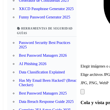
Generador de Contraseñas 2025
XKCD Passphrase Generator 2025
Funny Password Generator 2025
📚 HERRAMIENTAS DE SEGURIDAD
GUÍAS
Password Security Best Practices
2025
Best Password Managers 2026
AI Phishing 2026
Elegir imágenes o a
Data Classification Explained
Elige archivos JP
Has My Email Been Hacked? (Breach
JPG, PNG, WebP
Checker)
Best Password Managers 2025
Data Breach Response Guide 2025
Cola y vista p
Complete 2FA Setup Guide 2025