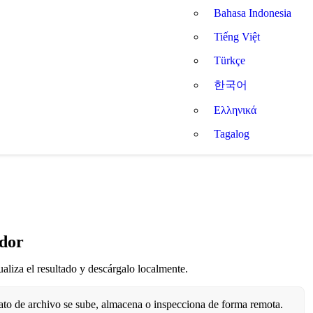
Bahasa Indonesia
Tiếng Việt
Türkçe
한국어
Ελληνικά
Tagalog
ador
liza el resultado y descárgalo localmente.
to de archivo se sube, almacena o inspecciona de forma remota.