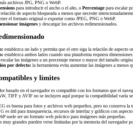
más archivos JPG, PNG o WebP.
ensions
para introducir el ancho o el alto, o
Percentage
para escalar p
relación de aspecto bloqueada a menos que necesite intencionadamente
tener el formato original o exportar como JPEG, PNG o WebP.
ensionar imágenes
y descargar los archivos redimensionados.
edimensionado
o:
establezca un lado y permita que el otro siga la relación de aspecto or
o:
establezca ambos lados cuando una plataforma requiera dimensiones 
escalar las imágenes a un porcentaje menor o mayor del tamaño origina
ión por defecto:
la herramienta evita aumentar las imágenes a menos qu
mpatibles y límites
or basado en el navegador es compatible con los formatos que el nave
 TIFF y AVIF no se incluyen aquí porque la compatibilidad varía seg
EG es buena para fotos y archivos web pequeños, pero no conserva la t
G es útil para transparencia, recursos de interfaz y gráficos con aspecto
bP suele ser un formato web práctico para imágenes más pequeñas.
 muy grandes pueden verse limitadas por la memoria del navegador por