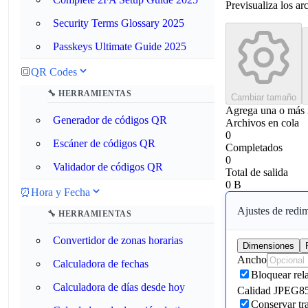
Previsualiza los ar
Security Terms Glossary 2025
Passkeys Ultimate Guide 2025
🔳
QR Codes
🔧 HERRAMIENTAS
Cambiar tamaño
Agrega una o más i
Generador de códigos QR
Archivos en cola
0
Escáner de códigos QR
Completados
0
Validador de códigos QR
Total de salida
0 B
⏰
Hora y Fecha
Ajustes de redi
🔧 HERRAMIENTAS
Convertidor de zonas horarias
Dimensiones
Ancho
Calculadora de fechas
Bloquear rel
Calculadora de días desde hoy
Calidad JPEG
8
Conservar tra