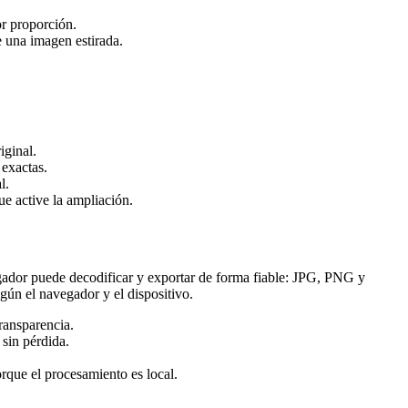
or proporción.
 una imagen estirada.
iginal.
exactas.
l.
e active la ampliación.
gador puede decodificar y exportar de forma fiable: JPG, PNG y
ún el navegador y el dispositivo.
ransparencia.
 sin pérdida.
que el procesamiento es local.