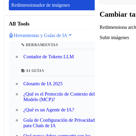
Redimensionador de imágenes
Cambiar ta
All Tools
Redimensiona arch
🤖
Herramientas y Guías de IA
Subir imágenes
🔧 HERRAMIENTAS
Contador de Tokens LLM
📚 AI GUÍAS
Glosario de IA 2025
¿Qué es el Protocolo de Contexto del
Modelo (MCP)?
¿Qué es un Agente de IA?
Guía de Configuración de Privacidad
para Chats de IA
Qué nunca debes compartir con los