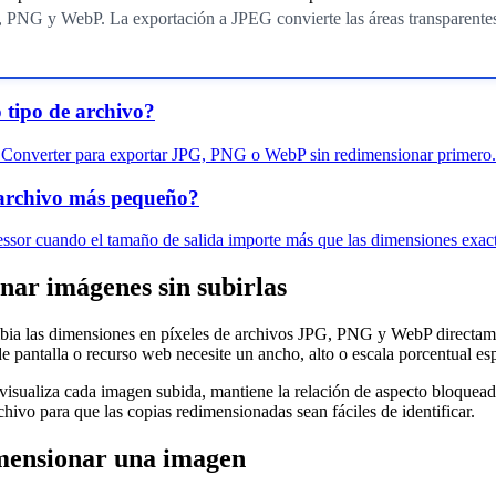
 PNG y WebP. La exportación a JPEG convierte las áreas transparentes
o tipo de archivo?
Converter para exportar JPG, PNG o WebP sin redimensionar primero.
 archivo más pequeño?
sor cuando el tamaño de salida importe más que las dimensiones exact
ar imágenes sin subirlas
ia las dimensiones en píxeles de archivos JPG, PNG y WebP directame
e pantalla o recurso web necesite un ancho, alto o escala porcentual esp
visualiza cada imagen subida, mantiene la relación de aspecto bloquead
hivo para que las copias redimensionadas sean fáciles de identificar.
ensionar una imagen