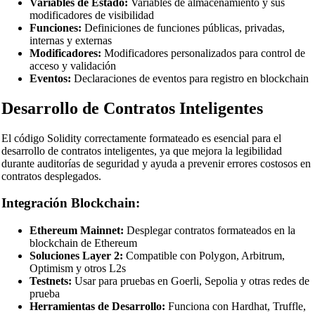
INI Beautifier
Variables de Estado:
Variables de almacenamiento y sus
modificadores de visibilidad
CSV Beautifier
Funciones:
Definiciones de funciones públicas, privadas,
internas y externas
Redis Command Beautifier
Modificadores:
Modificadores personalizados para control de
acceso y validación
Shell Script Beautifier
Eventos:
Declaraciones de eventos para registro en blockchain
Batch Script Beautifier
Desarrollo de Contratos Inteligentes
C/C++ Code Beautifier
El código Solidity correctamente formateado es esencial para el
CUDA Code Beautifier
desarrollo de contratos inteligentes, ya que mejora la legibilidad
durante auditorías de seguridad y ayuda a prevenir errores costosos en
Scala Code Beautifier
contratos desplegados.
Haskell Code Beautifier
Integración Blockchain:
Elixir Code Beautifier
Ethereum Mainnet:
Desplegar contratos formateados en la
R Code Beautifier
blockchain de Ethereum
Soluciones Layer 2:
Compatible con Polygon, Arbitrum,
Julia Code Beautifier
Optimism y otros L2s
Testnets:
Usar para pruebas en Goerli, Sepolia y otras redes de
MATLAB Code Beautifier
prueba
Herramientas de Desarrollo:
Funciona con Hardhat, Truffle,
Lua Code Beautifier