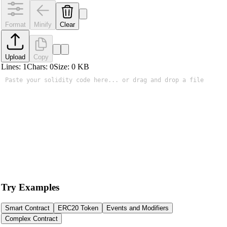
Format
Minify
Clear
Upload
Copy
Lines:
1
Chars:
0
Size:
0
KB
Try Examples
Smart Contract
ERC20 Token
Events and Modifiers
Complex Contract