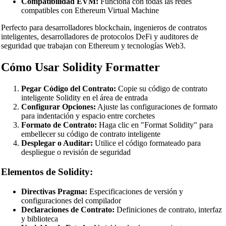
Compatibilidad EVM:
Funciona con todas las redes
XML Beautifier
compatibles con Ethereum Virtual Machine
YAML Beautifier
Perfecto para desarrolladores blockchain, ingenieros de contratos
inteligentes, desarrolladores de protocolos DeFi y auditores de
SQL Beautifier
seguridad que trabajan con Ethereum y tecnologías Web3.
MySQL SQL Beautifier
Cómo Usar Solidity Formatter
PostgreSQL SQL Beautifier
Pegar Código del Contrato:
Copie su código de contrato
MongoDB Query Beautifier
inteligente Solidity en el área de entrada
Nginx Config Beautifier
Configurar Opciones:
Ajuste las configuraciones de formato
para indentación y espacio entre corchetes
Apache Config Beautifier
Formato de Contrato:
Haga clic en "Format Solidity" para
embellecer su código de contrato inteligente
Python Beautifier
Desplegar o Auditar:
Utilice el código formateado para
despliegue o revisión de seguridad
Java Code Beautifier
Elementos de Solidity:
PHP Beautifier
Directivas Pragma:
Especificaciones de versión y
Swift Code Beautifier
configuraciones del compilador
Declaraciones de Contrato:
Definiciones de contrato, interfaz
Dart Code Beautifier
y biblioteca