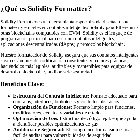
¿Qué es Solidity Formatter?
Solidity Formatter es una herramienta especializada diseñada para
🔗
Related Tools
formatear y embellecer contratos inteligentes Solidity para Ethereum y
otras blockchains compatibles con EVM. Solidity es el lenguaje de
📝
Formateadores y Embellecedores de Código
programación principal para escribir contratos inteligentes,
aplicaciones descentralizadas (dApps) y protocolos blockchain.
🔧 HERRAMIENTAS
Nuestro formateador de Solidity asegura que sus contratos inteligentes
HTML Beautifier
sigan estándares de codificación consistentes y mejores prácticas,
haciéndolos más legibles, auditables y mantenibles para equipos de
CSS Beautifier
desarrollo blockchain y auditores de seguridad.
JavaScript Beautifier
Beneficios Clave:
TypeScript Beautifier
Estructura del Contrato Inteligente:
Formato adecuado para
JSX Beautifier
contratos, interfaces, bibliotecas y contratos abstractos
Organización de Funciones:
Formato limpio para funciones,
Vue Beautifier
modificadores, eventos y variables de estado
Optimización de Gas:
Estructura de código legible que ayuda
SCSS Beautifier
a identificar posibles optimizaciones de gas
Auditoría de Seguridad:
El código bien formateado es más
JSON Beautifier
fácil de auditar para vulnerabilidades de seguridad