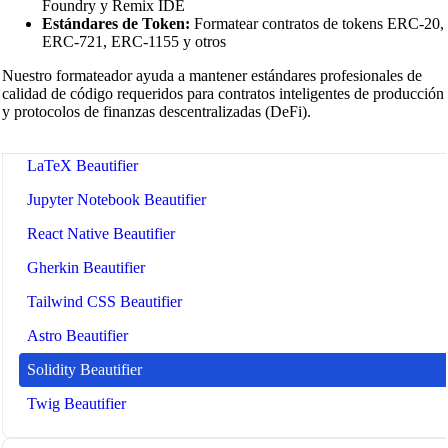
Foundry y Remix IDE
Estándares de Token:
Formatear contratos de tokens ERC-20,
Dockerfile Beautifier
ERC-721, ERC-1155 y otros
GitHub Actions Workflow Beautifier
Nuestro formateador ayuda a mantener estándares profesionales de
calidad de código requeridos para contratos inteligentes de producción
Ansible Playbook Beautifier
y protocolos de finanzas descentralizadas (DeFi).
Prometheus Config Beautifier
LaTeX Beautifier
Jupyter Notebook Beautifier
React Native Beautifier
Gherkin Beautifier
Tailwind CSS Beautifier
Astro Beautifier
Solidity Beautifier
Twig Beautifier