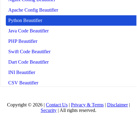
Apache Config Beautifier
Python Beautifier
Java Code Beautifier
PHP Beautifier
Swift Code Beautifier
Dart Code Beautifier
INI Beautifier
CSV Beautifier
Redis Command Beautifier
Shell Script Beautifier
Copyright © 2026 |
Contact Us
|
Privacy & Terms
|
Disclaimer
|
Security
| All rights reserved.
Batch Script Beautifier
C/C++ Code Beautifier
CUDA Code Beautifier