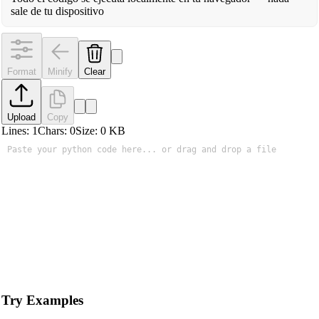
sale de tu dispositivo
Format
Minify
Clear
Upload
Copy
Lines:
1
Chars:
0
Size:
0
KB
Try Examples