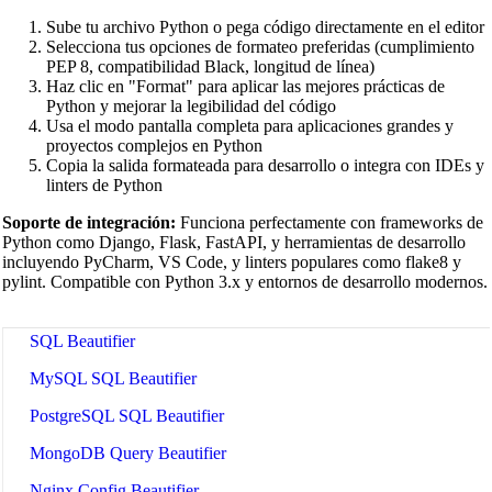
CSS Beautifier
Sube tu archivo Python o pega código directamente en el editor
JavaScript Beautifier
Selecciona tus opciones de formateo preferidas (cumplimiento
PEP 8, compatibilidad Black, longitud de línea)
TypeScript Beautifier
Haz clic en "Format" para aplicar las mejores prácticas de
Python y mejorar la legibilidad del código
JSX Beautifier
Usa el modo pantalla completa para aplicaciones grandes y
proyectos complejos en Python
Vue Beautifier
Copia la salida formateada para desarrollo o integra con IDEs y
linters de Python
SCSS Beautifier
Soporte de integración:
Funciona perfectamente con frameworks de
JSON Beautifier
Python como Django, Flask, FastAPI, y herramientas de desarrollo
incluyendo PyCharm, VS Code, y linters populares como flake8 y
XML Beautifier
pylint. Compatible con Python 3.x y entornos de desarrollo modernos.
YAML Beautifier
SQL Beautifier
MySQL SQL Beautifier
PostgreSQL SQL Beautifier
MongoDB Query Beautifier
Nginx Config Beautifier