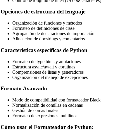
Control de longitud de línea (79 o 88 caracteres)
Opciones de estructura del lenguaje
Organización de funciones y métodos
Formateo de definiciones de clase
Agrupación de declaraciones de importación
Alineación de docstrings y comentarios
Características específicas de Python
Formateo de type hints y anotaciones
Estructura async/await y corutinas
Comprensiones de listas y generadores
Organización del manejo de excepciones
Formato Avanzado
🔗
Related Tools
Modo de compatibilidad con formateador Black
📝
Formateadores y Embellecedores de Código
Normalización de comillas en cadenas
Gestión de comas finales
🔧 HERRAMIENTAS
Formateo de expresiones multilínea
HTML Beautifier
Cómo usar el Formateador de Python: