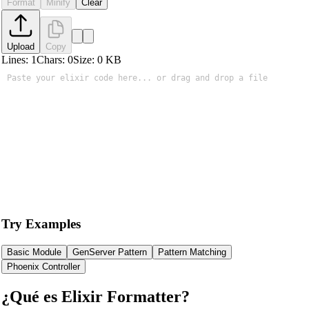
Format
Minify
Clear
Upload
Copy
Lines:
1
Chars:
0
Size:
0
KB
Try Examples
Basic Module
GenServer Pattern
Pattern Matching
Phoenix Controller
¿Qué es Elixir Formatter?