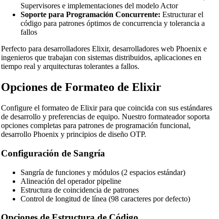
Supervisores e implementaciones del modelo Actor
Soporte para Programación Concurrente:
Estructurar el
código para patrones óptimos de concurrencia y tolerancia a
fallos
Perfecto para desarrolladores Elixir, desarrolladores web Phoenix e
ingenieros que trabajan con sistemas distribuidos, aplicaciones en
tiempo real y arquitecturas tolerantes a fallos.
Opciones de Formateo de Elixir
Configure el formateo de Elixir para que coincida con sus estándares
de desarrollo y preferencias de equipo. Nuestro formateador soporta
opciones completas para patrones de programación funcional,
desarrollo Phoenix y principios de diseño OTP.
🔗
Related Tools
Configuración de Sangría
📝
Formateadores y Embellecedores de Código
Sangría de funciones y módulos (2 espacios estándar)
🔧 HERRAMIENTAS
Alineación del operador pipeline
HTML Beautifier
Estructura de coincidencia de patrones
Control de longitud de línea (98 caracteres por defecto)
CSS Beautifier
Opciones de Estructura de Código