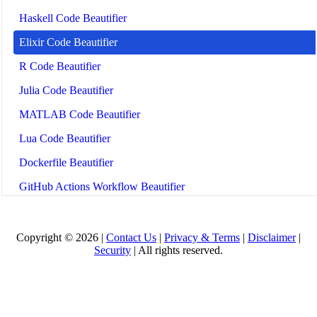
Haskell Code Beautifier
Elixir Code Beautifier
R Code Beautifier
Julia Code Beautifier
MATLAB Code Beautifier
Lua Code Beautifier
Dockerfile Beautifier
GitHub Actions Workflow Beautifier
Ansible Playbook Beautifier
Prometheus Config Beautifier
Copyright © 2026 |
Contact Us
|
Privacy & Terms
|
Disclaimer
|
Security
| All rights reserved.
LaTeX Beautifier
Jupyter Notebook Beautifier
React Native Beautifier