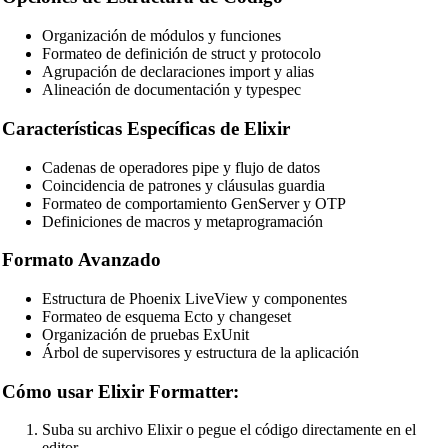
JavaScript Beautifier
Organización de módulos y funciones
TypeScript Beautifier
Formateo de definición de struct y protocolo
Agrupación de declaraciones import y alias
JSX Beautifier
Alineación de documentación y typespec
Vue Beautifier
Características Específicas de Elixir
SCSS Beautifier
Cadenas de operadores pipe y flujo de datos
JSON Beautifier
Coincidencia de patrones y cláusulas guardia
Formateo de comportamiento GenServer y OTP
XML Beautifier
Definiciones de macros y metaprogramación
YAML Beautifier
Formato Avanzado
SQL Beautifier
Estructura de Phoenix LiveView y componentes
MySQL SQL Beautifier
Formateo de esquema Ecto y changeset
Organización de pruebas ExUnit
PostgreSQL SQL Beautifier
Árbol de supervisores y estructura de la aplicación
MongoDB Query Beautifier
Cómo usar Elixir Formatter:
Nginx Config Beautifier
Suba su archivo Elixir o pegue el código directamente en el
Apache Config Beautifier
editor