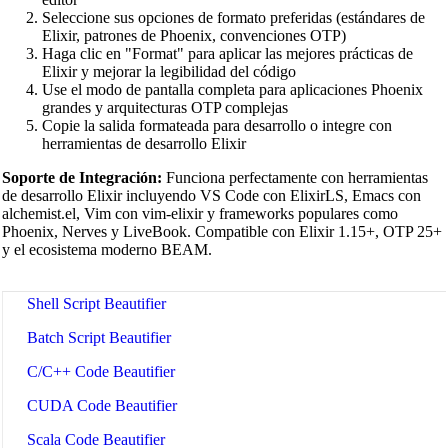
Seleccione sus opciones de formato preferidas (estándares de
Python Beautifier
Elixir, patrones de Phoenix, convenciones OTP)
Haga clic en "Format" para aplicar las mejores prácticas de
Java Code Beautifier
Elixir y mejorar la legibilidad del código
Use el modo de pantalla completa para aplicaciones Phoenix
PHP Beautifier
grandes y arquitecturas OTP complejas
Copie la salida formateada para desarrollo o integre con
Swift Code Beautifier
herramientas de desarrollo Elixir
Dart Code Beautifier
Soporte de Integración:
Funciona perfectamente con herramientas
de desarrollo Elixir incluyendo VS Code con ElixirLS, Emacs con
INI Beautifier
alchemist.el, Vim con vim-elixir y frameworks populares como
Phoenix, Nerves y LiveBook. Compatible con Elixir 1.15+, OTP 25+
CSV Beautifier
y el ecosistema moderno BEAM.
Redis Command Beautifier
Shell Script Beautifier
Batch Script Beautifier
C/C++ Code Beautifier
CUDA Code Beautifier
Scala Code Beautifier