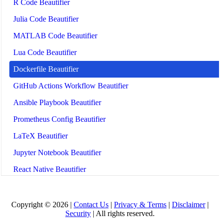
R Code Beautifier
Julia Code Beautifier
MATLAB Code Beautifier
Lua Code Beautifier
Dockerfile Beautifier
GitHub Actions Workflow Beautifier
Ansible Playbook Beautifier
Prometheus Config Beautifier
LaTeX Beautifier
Jupyter Notebook Beautifier
React Native Beautifier
Gherkin Beautifier
Tailwind CSS Beautifier
Copyright © 2026 |
Contact Us
|
Privacy & Terms
|
Disclaimer
|
Security
| All rights reserved.
Astro Beautifier