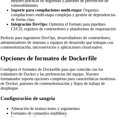
mejores prácticas de seguridad y patrones de prevención de
vulnerabilidades
Soporte para compilaciones multi-etapa:
Organiza
compilaciones multi-etapa complejas y gestión de dependencias
de forma clara
Integración DevOps:
Optimiza el formato para pipelines
CI/CD, registros de contenedores y plataformas de orquestación
Perfecto para ingenieros DevOps, desarrolladores de contenedores,
administradores de sistemas y equipos de desarrollo que trabajan con
contenedorización, microservicios y aplicaciones cloud-native.
🔗
Related Tools
Opciones de formateo de Dockerfile
📝
Formateadores y Embellecedores de Código
🔧 HERRAMIENTAS
Configura el formateo de Dockerfile para que coincida con los
estándares de Docker y las preferencias del equipo. Nuestro
HTML Beautifier
formateador soporta opciones completas para características modernas
de Docker, patrones de contenedorización y flujos de trabajo de
CSS Beautifier
despliegue.
JavaScript Beautifier
Configuración de sangría
TypeScript Beautifier
Alineación de instrucciones y argumentos
JSX Beautifier
Formateo de comandos multilínea