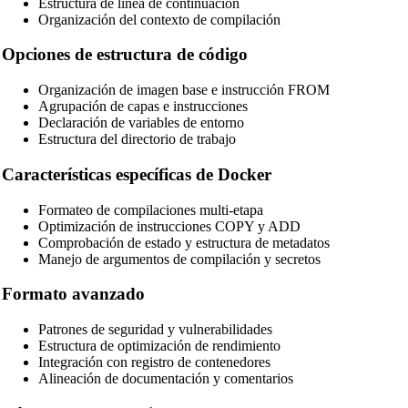
Estructura de línea de continuación
Vue Beautifier
Organización del contexto de compilación
SCSS Beautifier
Opciones de estructura de código
JSON Beautifier
Organización de imagen base e instrucción FROM
Agrupación de capas e instrucciones
XML Beautifier
Declaración de variables de entorno
Estructura del directorio de trabajo
YAML Beautifier
SQL Beautifier
Características específicas de Docker
MySQL SQL Beautifier
Formateo de compilaciones multi-etapa
Optimización de instrucciones COPY y ADD
PostgreSQL SQL Beautifier
Comprobación de estado y estructura de metadatos
Manejo de argumentos de compilación y secretos
MongoDB Query Beautifier
Formato avanzado
Nginx Config Beautifier
Apache Config Beautifier
Patrones de seguridad y vulnerabilidades
Estructura de optimización de rendimiento
Python Beautifier
Integración con registro de contenedores
Alineación de documentación y comentarios
Java Code Beautifier