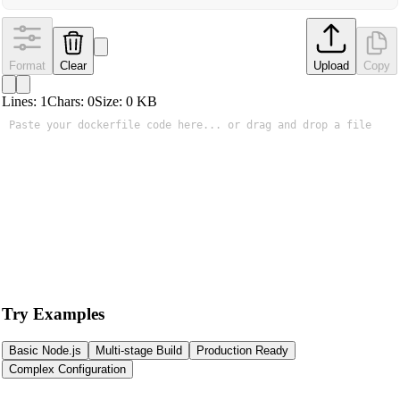
Format
Clear
Upload
Copy
Lines:
1
Chars:
0
Size:
0
KB
Try Examples
Basic Node.js
Multi-stage Build
Production Ready
Complex Configuration