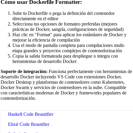
Cómo usar Dockerfile Formatter:
PHP Beautifier
Swift Code Beautifier
Sube tu Dockerfile o pega la definición del contenedor
directamente en el editor
Dart Code Beautifier
Selecciona tus opciones de formateo preferidas (mejores
prácticas de Docker, sangría, configuraciones de seguridad)
INI Beautifier
Haz clic en "Format" para aplicar los estándares de Docker y
mejorar la eficiencia de compilación
CSV Beautifier
Usa el modo de pantalla completa para compilaciones multi-
etapa grandes y proyectos complejos de contenedorización
Redis Command Beautifier
Copia la salida formateada para despliegue o integra con
herramientas de desarrollo Docker
Shell Script Beautifier
Soporte de integración:
Funciona perfectamente con herramientas de
Batch Script Beautifier
desarrollo Docker incluyendo VS Code con extensiones Docker,
Docker Desktop y plataformas de contenedores como Kubernetes,
C/C++ Code Beautifier
Docker Swarm y servicios de contenedores en la nube. Compatible
con características modernas de Docker y frameworks populares de
CUDA Code Beautifier
contenedorización.
Scala Code Beautifier
Haskell Code Beautifier
Elixir Code Beautifier