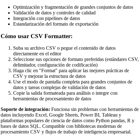
Optimización y fragmentación de grandes conjuntos de datos
TypeScript Beautifier
Validación de datos y controles de calidad
Integración con pipelines de datos
JSX Beautifier
Estandarización del formato de exportación
Vue Beautifier
Cómo usar CSV Formatter:
SCSS Beautifier
Suba su archivo CSV o pegue el contenido de datos
JSON Beautifier
directamente en el editor
Seleccione sus opciones de formato preferidas (estándares CSV,
XML Beautifier
delimitador, configuración de codificación)
Haga clic en "Format" para aplicar las mejores prácticas de
YAML Beautifier
CSV y mejorar la estructura de datos
Use el modo de pantalla completa para grandes conjuntos de
SQL Beautifier
datos y tareas complejas de validación de datos
Copie la salida formateada para análisis o integre con
MySQL SQL Beautifier
herramientas de procesamiento de datos
PostgreSQL SQL Beautifier
Soporte de integración:
Funciona sin problemas con herramientas de
datos incluyendo Excel, Google Sheets, Power BI, Tableau y
MongoDB Query Beautifier
plataformas populares de ciencia de datos como Python pandas, R y
bases de datos SQL. Compatible con bibliotecas modernas de
Nginx Config Beautifier
procesamiento CSV y flujos de trabajo de inteligencia empresarial.
Apache Config Beautifier