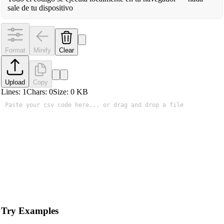
sale de tu dispositivo
Format
Minify
Clear
Upload
Copy
Lines:
1
Chars:
0
Size:
0
KB
Try Examples