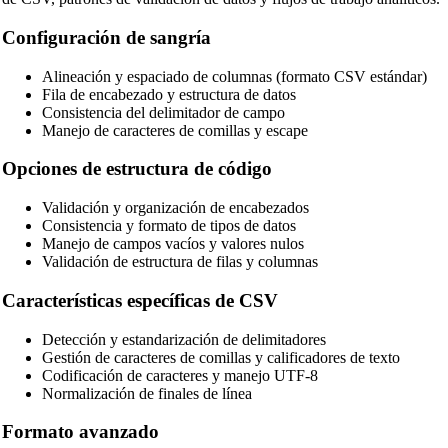
Configuración de sangría
Alineación y espaciado de columnas (formato CSV estándar)
Fila de encabezado y estructura de datos
Consistencia del delimitador de campo
Manejo de caracteres de comillas y escape
Opciones de estructura de código
Validación y organización de encabezados
Consistencia y formato de tipos de datos
Manejo de campos vacíos y valores nulos
Validación de estructura de filas y columnas
🔗
Related Tools
Características específicas de CSV
📝
Formateadores y Embellecedores de Código
Detección y estandarización de delimitadores
🔧 HERRAMIENTAS
Gestión de caracteres de comillas y calificadores de texto
Codificación de caracteres y manejo UTF-8
HTML Beautifier
Normalización de finales de línea
CSS Beautifier
Formato avanzado
JavaScript Beautifier