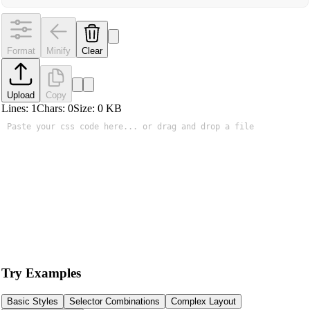
Format
Minify
Clear
Upload
Copy
Lines:
1
Chars:
0
Size:
0
KB
Try Examples
Basic Styles
Selector Combinations
Complex Layout