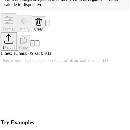
sale de tu dispositivo
Format
Minify
Clear
Upload
Copy
Lines:
1
Chars:
0
Size:
0
KB
Try Examples