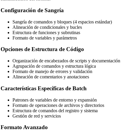
Configuración de Sangría
Sangría de comandos y bloques (4 espacios estándar)
Alineación de condicionales y bucles
Estructura de funciones y subrutinas
Formato de variables y parámetros
Opciones de Estructura de Código
🔗
Related Tools
Organización de encabezados de scripts y documentación
Agrupación de comandos y estructura lógica
📝
Formateadores y Embellecedores de Código
Formato de manejo de errores y validación
Alineación de comentarios y anotaciones
🔧 HERRAMIENTAS
HTML Beautifier
Características Específicas de Batch
CSS Beautifier
Patrones de variables de entorno y expansión
Formato de operaciones de archivos y directorios
JavaScript Beautifier
Estructura de comandos del registro y sistema
Gestión de red y servicios
TypeScript Beautifier
Formato Avanzado
JSX Beautifier