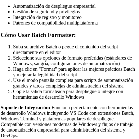
Vue Beautifier
Automatización de despliegue empresarial
Gestión de seguridad y privilegios
SCSS Beautifier
Integración de registro y monitoreo
Patrones de compatibilidad multiplataforma
JSON Beautifier
Cómo Usar Batch Formatter:
XML Beautifier
YAML Beautifier
Suba su archivo Batch o pegue el contenido del script
directamente en el editor
SQL Beautifier
Seleccione sus opciones de formato preferidas (estándares de
Windows, sangría, configuraciones de automatización)
MySQL SQL Beautifier
Haga clic en "Format" para aplicar las mejores prácticas Batch
y mejorar la legibilidad del script
PostgreSQL SQL Beautifier
Use el modo pantalla completa para scripts de automatización
grandes y tareas complejas de administración del sistema
MongoDB Query Beautifier
Copie la salida formateada para despliegue o integre con
herramientas de desarrollo Windows
Nginx Config Beautifier
Soporte de Integración:
Funciona perfectamente con herramientas
Apache Config Beautifier
de desarrollo Windows incluyendo VS Code con extensiones Batch,
Windows Terminal y plataformas populares de despliegue.
Python Beautifier
Compatible con versiones modernas de Windows y flujos de trabajo
de automatización empresarial para administración del sistema y
Java Code Beautifier
DevOps.