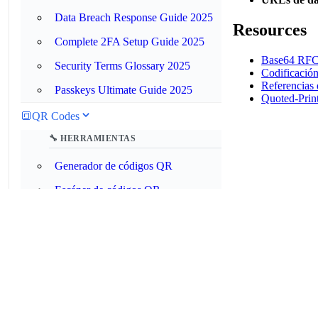
Data Breach Response Guide 2025
Resources
Complete 2FA Setup Guide 2025
Base64 RFC
Security Terms Glossary 2025
Codificaci
Referencias
Passkeys Ultimate Guide 2025
Quoted-Prin
🔳
QR Codes
🔧 HERRAMIENTAS
Generador de códigos QR
Escáner de códigos QR
Validador de códigos QR
⏰
Hora y Fecha
🔧 HERRAMIENTAS
Convertidor de zonas horarias
Calculadora de fechas