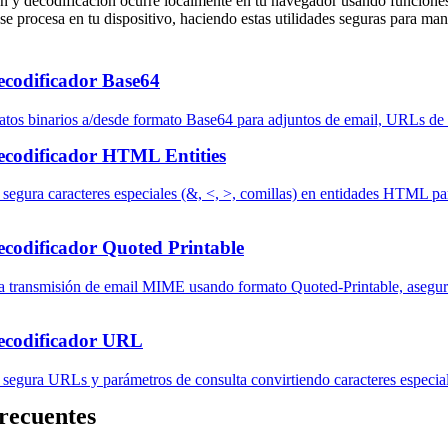
ón y decodificación ocurre localmente en tu navegador usando funciones
 se procesa en tu dispositivo, haciendo estas utilidades seguras para m
ecodificador Base64
datos binarios a/desde formato Base64 para adjuntos de email, URLs d
ecodificador HTML Entities
 segura caracteres especiales (&, <, >, comillas) en entidades HTML pa
ecodificador Quoted Printable
ra transmisión de email MIME usando formato Quoted-Printable, asegura
ecodificador URL
 segura URLs y parámetros de consulta convirtiendo caracteres especi
recuentes