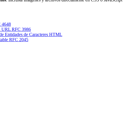
 4648
ón URL RFC 3986
 de Entidades de Caracteres HTML
table RFC 2045