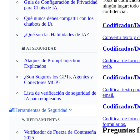
Toda la codificaci
Guía de Configuración de Privacidad
ningún lugar; todo
para Chats de IA
confidencial.
Qué nunca debes compartir con los
chatbots de IA
Codificador/D
¿Qué son las Habilidades de IA?
Convertir texto y 
Codificador/D
🔐 AI SEGURIDAD
Ataques de Prompt Injection
Codificar de forma
Explicados
web.
¿Son Seguros los GPTs, Agentes y
Codificador/D
Conectores MCP?
Codificar texto pa
Lista de verificación de seguridad de
email.
IA para empleados
Codificador/D
🔐
Herramientas de Seguridad
Codificar de forma
🔧 HERRAMIENTAS
formularios.
Preguntas f
Verificador de Fuerza de Contraseña
2025