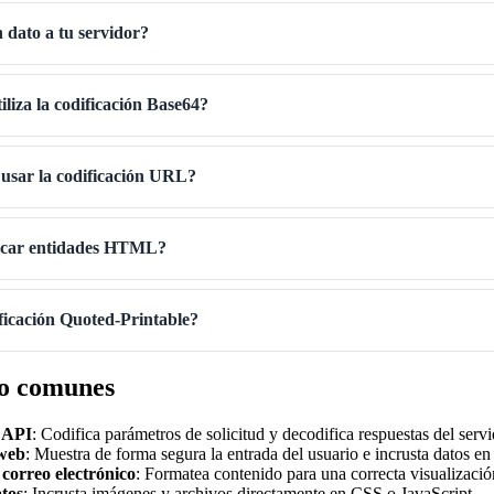
 dato a tu servidor?
iliza la codificación Base64?
usar la codificación URL?
ficar entidades HTML?
ificación Quoted-Printable?
so comunes
 API
: Codifica parámetros de solicitud y decodifica respuestas del serv
 web
: Muestra de forma segura la entrada del usuario e incrusta datos
 correo electrónico
: Formatea contenido para una correcta visualizació
tos
: Incrusta imágenes y archivos directamente en CSS o JavaScript