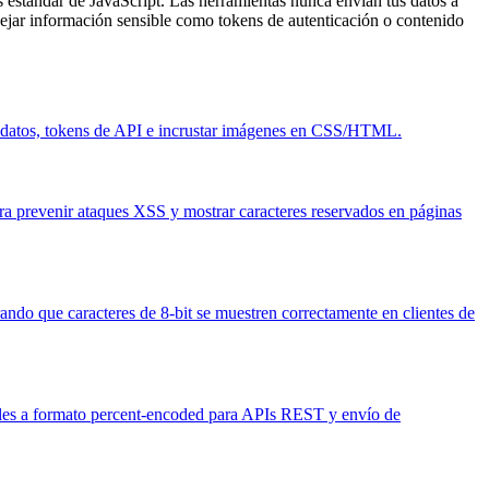
 estándar de JavaScript. Las herramientas nunca envían tus datos a
anejar información sensible como tokens de autenticación o contenido
e datos, tokens de API e incrustar imágenes en CSS/HTML.
ra prevenir ataques XSS y mostrar caracteres reservados en páginas
ndo que caracteres de 8-bit se muestren correctamente en clientes de
ales a formato percent-encoded para APIs REST y envío de