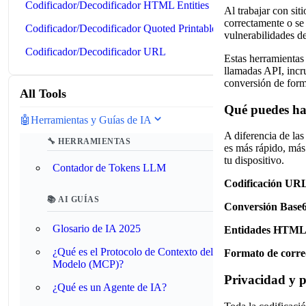
Codificador/Decodificador HTML Entities
Al trabajar con sit
correctamente o se
Codificador/Decodificador Quoted Printable
vulnerabilidades d
Codificador/Decodificador URL
Estas herramientas 
llamadas API, incr
conversión de form
All Tools
Qué puedes ha
🤖
Herramientas y Guías de IA
A diferencia de las
🔧 HERRAMIENTAS
es más rápido, más
tu dispositivo.
Contador de Tokens LLM
Codificación UR
📚 AI GUÍAS
Conversión Base6
Glosario de IA 2025
Entidades HTML
¿Qué es el Protocolo de Contexto del
Formato de correo
Modelo (MCP)?
Privacidad y 
¿Qué es un Agente de IA?