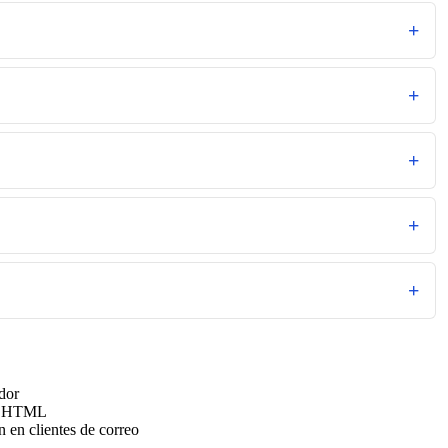
idor
 en HTML
n en clientes de correo