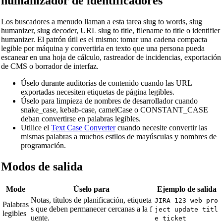
humanizador de identificadores
Los buscadores a menudo llaman a esta tarea slug to words, slug
humanizer, slug decoder, URL slug to title, filename to title o identifier
humanizer. El patrón útil es el mismo: tomar una cadena compacta
legible por máquina y convertirla en texto que una persona pueda
escanear en una hoja de cálculo, rastreador de incidencias, exportación
de CMS o borrador de interfaz.
Úselo durante auditorías de contenido cuando las URL
exportadas necesiten etiquetas de página legibles.
Úselo para limpieza de nombres de desarrollador cuando
snake_case, kebab-case, camelCase o CONSTANT_CASE
deban convertirse en palabras legibles.
Utilice el
Text Case Converter
cuando necesite convertir las
mismas palabras a muchos estilos de mayúsculas y nombres de
programación.
Modos de salida
Mode
Úselo para
Ejemplo de salida
Notas, títulos de planificación, etiqueta
JIRA 123 web pro
Palabras
s que deben permanecer cercanas a la f
ject update titl
legibles
uente.
e ticket