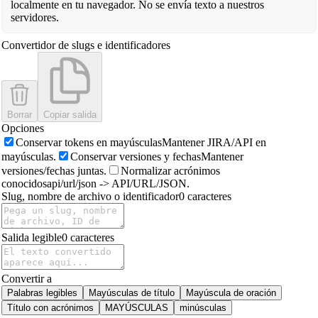
localmente en tu navegador. No se envía texto a nuestros
servidores.
Convertidor de slugs e identificadores
Borrar
Copiar salida
Opciones
Conservar tokens en mayúsculas
Mantener JIRA/API en
mayúsculas.
Conservar versiones y fechas
Mantener
versiones/fechas juntas.
Normalizar acrónimos
conocidos
api/url/json -> API/URL/JSON.
Slug, nombre de archivo o identificador
0
caracteres
Salida legible
0
caracteres
Convertir a
Palabras legibles
Mayúsculas de título
Mayúscula de oración
Título con acrónimos
MAYÚSCULAS
minúsculas