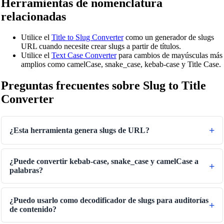
Herramientas de nomenclatura
relacionadas
Utilice el
Title to Slug Converter
como un generador de slugs
URL cuando necesite crear slugs a partir de títulos.
Utilice el
Text Case Converter
para cambios de mayúsculas más
amplios como camelCase, snake_case, kebab-case y Title Case.
Preguntas frecuentes sobre Slug to Title
Converter
🔗
Related Tools
¿Esta herramienta genera slugs de URL?
📐
Convertidores de Unidades
🔧 HERRAMIENTAS
¿Puede convertir kebab-case, snake_case y camelCase a
palabras?
Convertidor de Longitud
Convertidor de peso
¿Puedo usarlo como decodificador de slugs para auditorías
Convertidor de temperatura
de contenido?