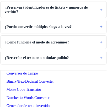
Convertidor de Volumen
¿Preservará identificadores de tickets y números de
Convertidor de volumen seco
versión?
Conversor de Área
Convertidor de energía
¿Puedo convertir múltiples slugs a la vez?
Convertidor de almacenamiento de datos
Conversor de consumo de combustible
¿Cómo funciona el modo de acrónimos?
Convertidor de Potencia
Conversor de presión
¿Reescribe el texto en un titular pulido?
Convertidor de velocidad
Conversor de tiempo
Binary/Hex/Decimal Converter
Morse Code Translator
Number to Words Converter
Generador de texto invertido