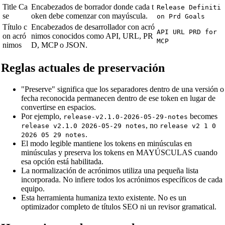
Title Ca
Encabezados de borrador donde cada t
Release Definiti
se
oken debe comenzar con mayúscula.
on Prd Goals
Título c
Encabezados de desarrollador con acró
API URL PRD for
on acró
nimos conocidos como API, URL, PR
MCP
nimos
D, MCP o JSON.
Reglas actuales de preservación
"Preserve" significa que los separadores dentro de una versión o
fecha reconocida permanecen dentro de ese token en lugar de
convertirse en espacios.
Por ejemplo,
becomes
release-v2.1.0-2026-05-29-notes
, no
release v2.1.0 2026-05-29 notes
release v2 1 0
.
2026 05 29 notes
El modo legible mantiene los tokens en minúsculas en
minúsculas y preserva los tokens en MAYÚSCULAS cuando
esa opción está habilitada.
La normalización de acrónimos utiliza una pequeña lista
incorporada. No infiere todos los acrónimos específicos de cada
equipo.
Esta herramienta humaniza texto existente. No es un
optimizador completo de títulos SEO ni un revisor gramatical.