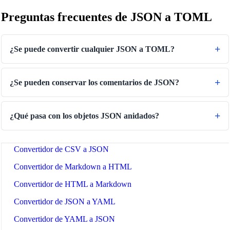
Generador de texto invertido
Preguntas frecuentes de JSON a TOML
Text Case Converter
Convertidor de slug a título
¿Se puede convertir cualquier JSON a TOML?
Convertidor de títulos a slugs
Probador de expresiones regulares
¿Se pueden conservar los comentarios de JSON?
Convertidor de color
Comprobador de contraste
¿Qué pasa con los objetos JSON anidados?
Convertidor de JSON a CSV
Convertidor de CSV a JSON
Convertidor de Markdown a HTML
Convertidor de HTML a Markdown
Convertidor de JSON a YAML
Convertidor de YAML a JSON