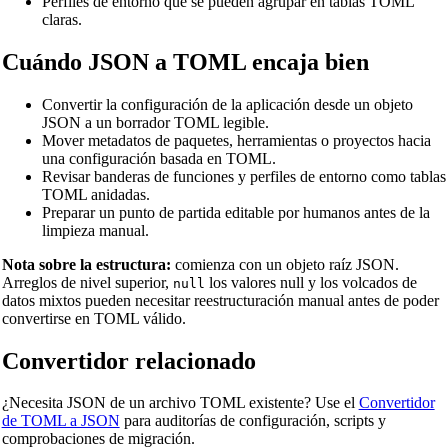
Perfiles de entorno que se pueden agrupar en tablas TOML
claras.
Convertidor de Volumen
Cuándo JSON a TOML encaja bien
Convertidor de volumen seco
Conversor de Área
Convertir la configuración de la aplicación desde un objeto
JSON a un borrador TOML legible.
Convertidor de energía
Mover metadatos de paquetes, herramientas o proyectos hacia
una configuración basada en TOML.
Convertidor de almacenamiento de datos
Revisar banderas de funciones y perfiles de entorno como tablas
TOML anidadas.
Conversor de consumo de combustible
Preparar un punto de partida editable por humanos antes de la
Convertidor de Potencia
limpieza manual.
Conversor de presión
Nota sobre la estructura:
comienza con un objeto raíz JSON.
Arreglos de nivel superior,
los valores null y los volcados de
null
Convertidor de velocidad
datos mixtos pueden necesitar reestructuración manual antes de poder
convertirse en TOML válido.
Conversor de tiempo
Convertidor relacionado
Binary/Hex/Decimal Converter
Morse Code Translator
¿Necesita JSON de un archivo TOML existente? Use el
Convertidor
de TOML a JSON
para auditorías de configuración, scripts y
Number to Words Converter
comprobaciones de migración.