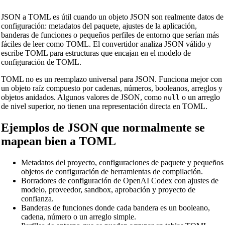
JSON a TOML es útil cuando un objeto JSON son realmente datos de
configuración: metadatos del paquete, ajustes de la aplicación,
banderas de funciones o pequeños perfiles de entorno que serían más
fáciles de leer como TOML. El convertidor analiza JSON válido y
escribe TOML para estructuras que encajan en el modelo de
configuración de TOML.
TOML no es un reemplazo universal para JSON. Funciona mejor con
un objeto raíz compuesto por cadenas, números, booleanos, arreglos y
objetos anidados. Algunos valores de JSON, como
o un arreglo
null
de nivel superior, no tienen una representación directa en TOML.
Ejemplos de JSON que normalmente se
🔗
Related Tools
mapean bien a TOML
📐
Convertidores de Unidades
Metadatos del proyecto, configuraciones de paquete y pequeños
🔧 HERRAMIENTAS
objetos de configuración de herramientas de compilación.
Borradores de configuración de OpenAI Codex con ajustes de
Convertidor de Longitud
modelo, proveedor, sandbox, aprobación y proyecto de
confianza.
Convertidor de peso
Banderas de funciones donde cada bandera es un booleano,
cadena, número o un arreglo simple.
Convertidor de temperatura