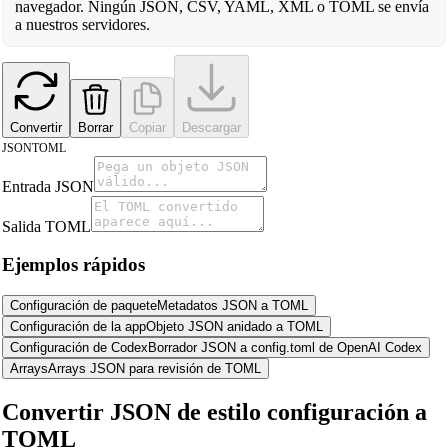
navegador. Ningún JSON, CSV, YAML, XML o TOML se envía
a nuestros servidores.
Convertir
Borrar
Copiar
Descargar
JSON
TOML
Entrada JSON
Salida TOML
Ejemplos rápidos
Configuración de paquete
Metadatos JSON a TOML
Configuración de la app
Objeto JSON anidado a TOML
Configuración de Codex
Borrador JSON a config.toml de OpenAI Codex
Arrays
Arrays JSON para revisión de TOML
Convertir JSON de estilo configuración a
TOML