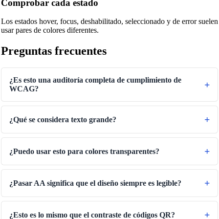
Comprobar cada estado
Convertidor de temperatura
Los estados hover, focus, deshabilitado, seleccionado y de error suelen
usar pares de colores diferentes.
Convertidor de Volumen
Convertidor de volumen seco
Preguntas frecuentes
Conversor de Área
¿Es esto una auditoría completa de cumplimiento de
Convertidor de energía
WCAG?
Convertidor de almacenamiento de datos
Conversor de consumo de combustible
¿Qué se considera texto grande?
Convertidor de Potencia
Conversor de presión
¿Puedo usar esto para colores transparentes?
Convertidor de velocidad
Conversor de tiempo
¿Pasar AA significa que el diseño siempre es legible?
Binary/Hex/Decimal Converter
Morse Code Translator
¿Esto es lo mismo que el contraste de códigos QR?