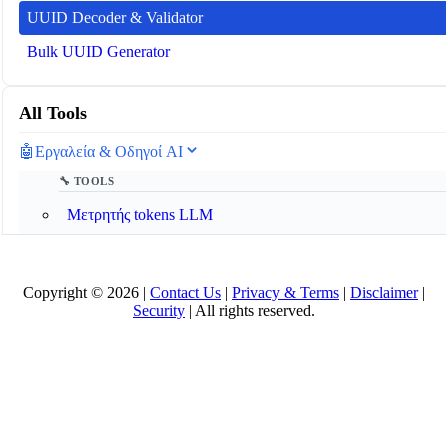
UUID Decoder & Validator
Bulk UUID Generator
All Tools
🤖
Εργαλεία & Οδηγοί AI
🔧 TOOLS
Μετρητής tokens LLM
📚 AI GUIDES
Copyright © 2026 |
Contact Us
|
Privacy & Terms
|
Disclaimer
|
Γλωσσάρι AI 2025
Security
| All rights reserved.
Τι είναι το Model Context Protocol (MCP);
Τι είναι ένας AI Agent;
Οδηγός Ρυθμίσεων Απορρήτου για AI Chat
Τι Δεν Πρέπει Ποτέ να Μοιράζεστε με τα AI chatbots