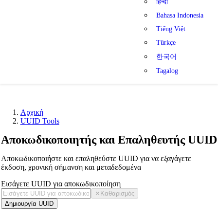
हिन्दी
Bahasa Indonesia
Tiếng Việt
Türkçe
한국어
Tagalog
Αρχική
UUID Tools
Αποκωδικοποιητής και Επαληθευτής UUID
Αποκωδικοποιήστε και επαληθεύστε UUID για να εξαγάγετε
έκδοση, χρονική σήμανση και μεταδεδομένα
Εισάγετε UUID για αποκωδικοποίηση
✕
Καθαρισμός
Δημιουργία UUID