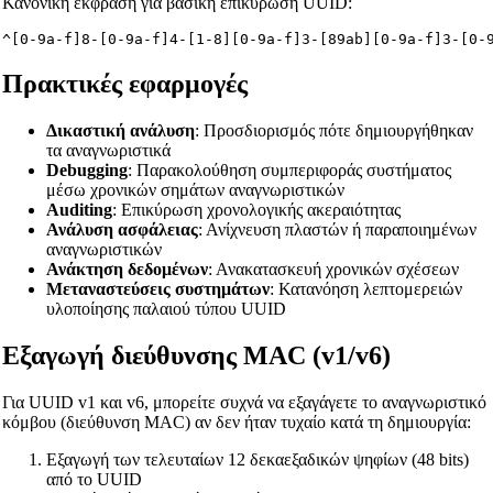
Κανονική έκφραση για βασική επικύρωση UUID:
^[0-9a-f]8-[0-9a-f]4-[1-8][0-9a-f]3-[89ab][0-9a-f]3-[0-
Πρακτικές εφαρμογές
Δικαστική ανάλυση
: Προσδιορισμός πότε δημιουργήθηκαν
τα αναγνωριστικά
Debugging
: Παρακολούθηση συμπεριφοράς συστήματος
μέσω χρονικών σημάτων αναγνωριστικών
Auditing
: Επικύρωση χρονολογικής ακεραιότητας
Ανάλυση ασφάλειας
: Ανίχνευση πλαστών ή παραποιημένων
αναγνωριστικών
Ανάκτηση δεδομένων
: Ανακατασκευή χρονικών σχέσεων
Μεταναστεύσεις συστημάτων
: Κατανόηση λεπτομερειών
υλοποίησης παλαιού τύπου UUID
Εξαγωγή διεύθυνσης MAC (v1/v6)
Για UUID v1 και v6, μπορείτε συχνά να εξαγάγετε το αναγνωριστικό
κόμβου (διεύθυνση MAC) αν δεν ήταν τυχαίο κατά τη δημιουργία:
Εξαγωγή των τελευταίων 12 δεκαεξαδικών ψηφίων (48 bits)
από το UUID