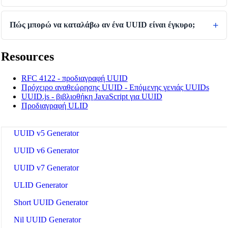
🔗
Πώς μπορώ να καταλάβω αν ένα UUID είναι έγκυρο;
Related Tools
UUID Tools
🆔
Resources
🔧 TOOLS
RFC 4122 - προδιαγραφή UUID
UUID v4 Generator
Πρόχειρο αναθεώρησης UUID - Επόμενης γενιάς UUIDs
UUID.js - βιβλιοθήκη JavaScript για UUID
UUID v1 Generator
Προδιαγραφή ULID
UUID v3 Generator
UUID v5 Generator
UUID v6 Generator
UUID v7 Generator
ULID Generator
Short UUID Generator
Nil UUID Generator