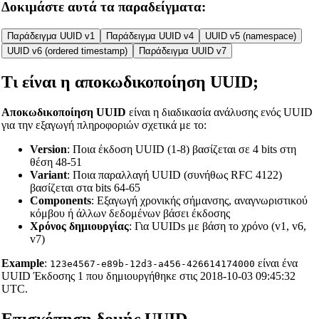
Δοκιμάστε αυτά τα παραδείγματα:
Παράδειγμα UUID v1
Παράδειγμα UUID v4
UUID v5 (namespace)
UUID v6 (ordered timestamp)
Παράδειγμα UUID v7
Τι είναι η αποκωδικοποίηση UUID;
Αποκωδικοποίηση UUID
είναι η διαδικασία ανάλυσης ενός UUID
για την εξαγωγή πληροφοριών σχετικά με το:
Version
: Ποια έκδοση UUID (1-8) βασίζεται σε 4 bits στη
θέση 48-51
Variant
: Ποια παραλλαγή UUID (συνήθως RFC 4122)
βασίζεται στα bits 64-65
Components
: Εξαγωγή χρονικής σήμανσης, αναγνωριστικού
κόμβου ή άλλων δεδομένων βάσει έκδοσης
Χρόνος δημιουργίας
: Για UUIDs με βάση το χρόνο (v1, v6,
v7)
Example
:
είναι ένα
123e4567-e89b-12d3-a456-426614174000
UUID Έκδοσης 1 που δημιουργήθηκε στις 2018-10-03 09:45:32
UTC.
Επισκόπηση δομής UUID