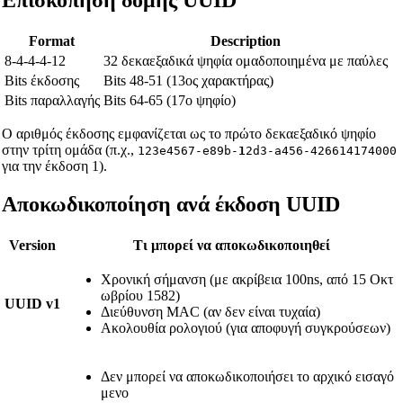
Format
Description
8-4-4-4-12
32 δεκαεξαδικά ψηφία ομαδοποιημένα με παύλες
Bits έκδοσης
Bits 48-51 (13ος χαρακτήρας)
Bits παραλλαγής
Bits 64-65 (17ο ψηφίο)
Ο αριθμός έκδοσης εμφανίζεται ως το πρώτο δεκαεξαδικό ψηφίο
στην τρίτη ομάδα (π.χ.,
123e4567-e89b-
1
2d3-a456-426614174000
για την έκδοση 1).
Αποκωδικοποίηση ανά έκδοση UUID
Version
Τι μπορεί να αποκωδικοποιηθεί
Χρονική σήμανση (με ακρίβεια 100ns, από 15 Οκτ
ωβρίου 1582)
UUID v1
Διεύθυνση MAC (αν δεν είναι τυχαία)
Ακολουθία ρολογιού (για αποφυγή συγκρούσεων)
Δεν μπορεί να αποκωδικοποιήσει το αρχικό εισαγό
μενο