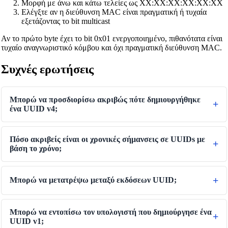
Μορφή με άνω και κάτω τελείες ως XX:XX:XX:XX:XX:XX
Ελέγξτε αν η διεύθυνση MAC είναι πραγματική ή τυχαία
εξετάζοντας το bit multicast
Αν το πρώτο byte έχει το bit 0x01 ενεργοποιημένο, πιθανότατα είναι
τυχαίο αναγνωριστικό κόμβου και όχι πραγματική διεύθυνση MAC.
Συχνές ερωτήσεις
Μπορώ να προσδιορίσω ακριβώς πότε δημιουργήθηκε
ένα UUID v4;
Πόσο ακριβείς είναι οι χρονικές σήμανσεις σε UUIDs με
βάση το χρόνο;
Μπορώ να μετατρέψω μεταξύ εκδόσεων UUID;
Μπορώ να εντοπίσω τον υπολογιστή που δημιούργησε ένα
UUID v1;