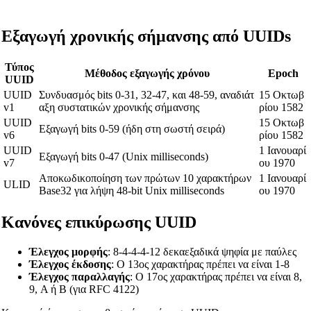
Εξαγωγή χρονικής σήμανσης από UUIDs
Τύπος
Μέθοδος εξαγωγής χρόνου
Epoch
UUID
UUID
Συνδυασμός bits 0-31, 32-47, και 48-59, αναδιάτ
15 Οκτωβ
v1
αξη συστατικών χρονικής σήμανσης
ρίου 1582
UUID
15 Οκτωβ
Εξαγωγή bits 0-59 (ήδη στη σωστή σειρά)
v6
ρίου 1582
UUID
1 Ιανουαρί
Εξαγωγή bits 0-47 (Unix milliseconds)
v7
ου 1970
Αποκωδικοποίηση των πρώτων 10 χαρακτήρων
1 Ιανουαρί
ULID
Base32 για λήψη 48-bit Unix milliseconds
ου 1970
Κανόνες επικύρωσης UUID
Έλεγχος μορφής
: 8-4-4-4-12 δεκαεξαδικά ψηφία με παύλες
Έλεγχος έκδοσης
: Ο 13ος χαρακτήρας πρέπει να είναι 1-8
Έλεγχος παραλλαγής
: Ο 17ος χαρακτήρας πρέπει να είναι 8,
9, A ή B (για RFC 4122)