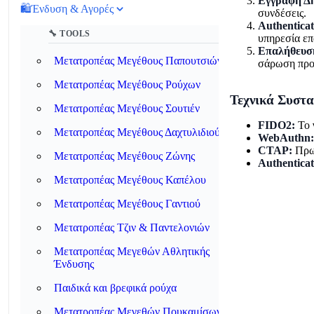
Εγγραφή Δη
🛍️
Ένδυση & Αγορές
συνδέσεις.
Authenticat
🔧 TOOLS
υπηρεσία επ
Επαλήθευσ
Μετατροπέας Μεγέθους Παπουτσιών
σάρωση προ
Μετατροπέας Μεγέθους Ρούχων
Τεχνικά Συστα
Μετατροπέας Μεγέθους Σουτιέν
FIDO2:
Το 
Μετατροπέας Μεγέθους Δαχτυλιδιού
WebAuthn:
CTAP:
Πρωτ
Μετατροπέας Μεγέθους Ζώνης
Authenticat
Μετατροπέας Μεγέθους Καπέλου
Μετατροπέας Μεγέθους Γαντιού
Μετατροπέας Τζιν & Παντελονιών
Μετατροπέας Μεγεθών Αθλητικής
Ένδυσης
Παιδικά και βρεφικά ρούχα
Μετατροπέας Μεγεθών Πουκαμίσων