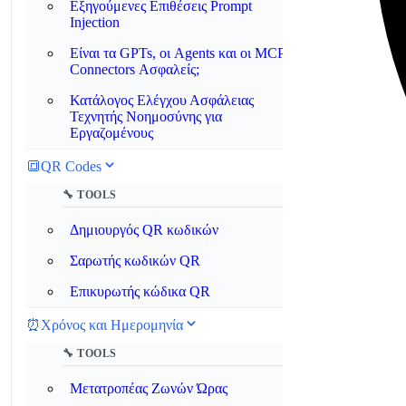
Εξηγούμενες Επιθέσεις Prompt
Injection
Είναι τα GPTs, οι Agents και οι MCP
Connectors Ασφαλείς;
Κατάλογος Ελέγχου Ασφάλειας
Τεχνητής Νοημοσύνης για
Εργαζομένους
🔳
QR Codes
🔧 TOOLS
Δημιουργός QR κωδικών
Σαρωτής κωδικών QR
Επικυρωτής κώδικα QR
⏰
Χρόνος και Ημερομηνία
🔧 TOOLS
Μετατροπέας Ζωνών Ώρας