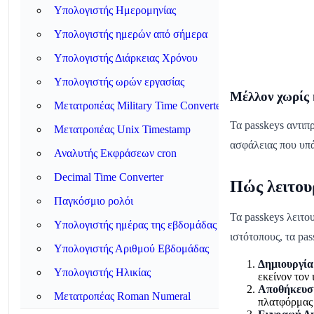
Υπολογιστής Ημερομηνίας
Υπολογιστής ημερών από σήμερα
Υπολογιστής Διάρκειας Χρόνου
Υπολογιστής ωρών εργασίας
Μέλλον χωρίς
Μετατροπέας Military Time Converter
Τα passkeys αντι
Μετατροπέας Unix Timestamp
ασφάλειας που υπ
Αναλυτής Εκφράσεων cron
Decimal Time Converter
Πώς λειτου
Παγκόσμιο ρολόι
Τα passkeys λειτο
Υπολογιστής ημέρας της εβδομάδας
ιστότοπους, τα pa
Υπολογιστής Αριθμού Εβδομάδας
Δημιουργία
Υπολογιστής Ηλικίας
εκείνον τον
Αποθήκευση
Μετατροπέας Roman Numeral
πλατφόρμας 