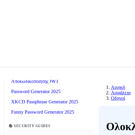
📚
Related Guides
🔐
Security Tools
🔧 TOOLS
Password Strength Checker 2025
Αποκωδικοποιητής JWT
Αρχική
Password Generator 2025
Ασφάλεια
Οδηγοί
XKCD Passphrase Generator 2025
Funny Password Generator 2025
Ολοκλ
📚 SECURITY GUIDES