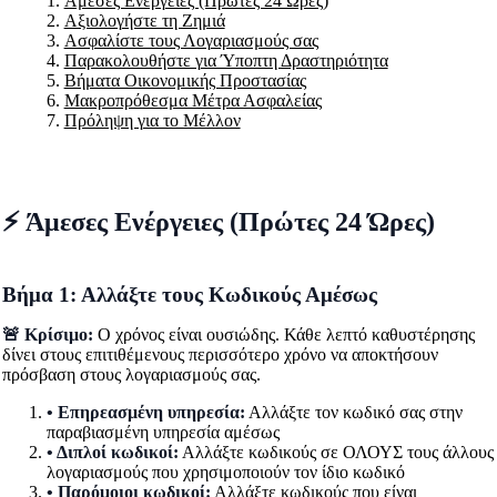
Άμεσες Ενέργειες (Πρώτες 24 Ώρες)
Αξιολογήστε τη Ζημιά
Ασφαλίστε τους Λογαριασμούς σας
Παρακολουθήστε για Ύποπτη Δραστηριότητα
Βήματα Οικονομικής Προστασίας
Μακροπρόθεσμα Μέτρα Ασφαλείας
Πρόληψη για το Μέλλον
⚡ Άμεσες Ενέργειες (Πρώτες 24 Ώρες)
Βήμα 1: Αλλάξτε τους Κωδικούς Αμέσως
🚨 Κρίσιμο:
Ο χρόνος είναι ουσιώδης. Κάθε λεπτό καθυστέρησης
δίνει στους επιτιθέμενους περισσότερο χρόνο να αποκτήσουν
πρόσβαση στους λογαριασμούς σας.
• Επηρεασμένη υπηρεσία:
Αλλάξτε τον κωδικό σας στην
παραβιασμένη υπηρεσία αμέσως
• Διπλοί κωδικοί:
Αλλάξτε κωδικούς σε ΟΛΟΥΣ τους άλλους
λογαριασμούς που χρησιμοποιούν τον ίδιο κωδικό
• Παρόμοιοι κωδικοί:
Αλλάξτε κωδικούς που είναι