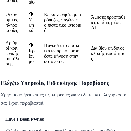
φορίες
αίο
Οικον
🔴
Επικοινωνήστε με τ
Άμεσες προσπάθε
ομικές
Υ
ράπεζες, παγώστε τ
ιες απάτης μέσω
πληρο
ψη
ο πιστωτικό ιστορικ
AI
φορίες
λό
ό
Αριθμ
🔴
Παγώστε το πιστωτ
οί κοιν
Διά βίου κίνδυνος
Κρ
ικό ιστορικό, καταθ
ωνικής
κλοπής ταυτότητα
ίσι
έστε μήνυση στην
ασφάλι
ς
μο
αστυνομία
σης
Ελέγξτε Υπηρεσίες Ειδοποίησης Παραβίασης
Χρησιμοποιήστε αυτές τις υπηρεσίες για να δείτε αν οι λογαριασμοί
σας έχουν παραβιαστεί:
Have I Been Pwned
Ελέγξτε αν το email σας εμφανίζεται σε γνωστές παραβιάσεις