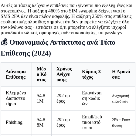
Αυτές οι τάσεις δείχνουν επιθέσεις που γίνονται πιο εξελιγμένες και
στοχευμένες. Η αύξηση 460% στο SIM swapping δείχνει γιατί ο
SMS 2FA δεν είναι πλέον ασφαλής. Η αύξηση 250% στις επιθέσεις
εφοδιαστικής αλυσίδας σημαίνει ότι δεν μπορείτε να ελέγξετε όλο
τον κίνδυνο σας - εστιάστε σε ό,τι μπορείτε να ελέγξετε: ισχυροί
μοναδικοί κωδικοί, εφαρμογές αυθεντικοποίησης και passkeys.
💰 Οικονομικός Αντίκτυπος ανά Τύπο
Επίθεσης (2024)
Μέσ
Χρόνος
Διάνυσμα
Κύριος Σ
Η Άμυνά
ο Κό
Ανίχνε
Επίθεσης
τόχος
σας
στος
υσης
Κλεμμένα
Επανάχρη
$4.8
292 ημ
Διαχειριστή
Διαπιστευ
ση κωδικ
1M
έρες
ς Κωδικών
τήρια
ών
Email/ψεύ
$4.8
295 ημ
2FA + Εκπα
Phishing
τικοι ιστό
8M
έρες
ίδευση
τοποι