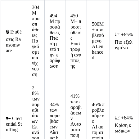
304
M
494
450
προ
M πρ
M+ π
σπ
500M
οσπά
ροσπ
άθε
+ προ
🔒 Επιθέ
θειες
άθειε
📈 +65%
ιες
βλεπό
Πτώ
ς
σεις Ra
Πα
μενο
Πιο εξελ
ση μ
Επισ
nsomw
γκό
AI-en
ιγμένο
ετά τ
τροφ
are
σμι
hance
ην κ
ή ανά
α α
d
ορύφ
πτυξ
νίχ
ωση
ης
νευ
ση
2
8%
41%
των
των π
παρ
34%
46% π
αραβι
αβι
των
ροβλε
άσεω
άσε
παρα
πόμεν
📈 +64%
🔑 Cred
ν
ων
βιάσ
ο
ential St
Αυτο
Κρίση κ
Επ
εων
AI αυ
uffing
ματο
ωδικών
ανά
Δίκτ
τοματ
ποιη
χρη
υα b
οποίη