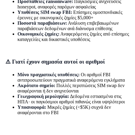
Προσπάθειες ransomware:
Παγκόσμιες ανιχνεύσεις
honeypot, αναφορές παρόχων ασφαλείας
Υποθέσεις SIM swap FBI:
Επίσημες ομοσπονδιακές
έρευνες με οικονομικές ζημίες $5,000+
Ποσοστά παραβιάσεων:
Ανάλυση επιβεβαιωμένων
παραβιάσεων δεδομένων ανά διάνυσμα επίθεσης
Οικονομικές ζημίες:
Αναφερόμενες ζημίες από επίσημες
καταγγελίες και δικαστικές υποθέσεις
⚠️ Γιατί έχουν σημασία αυτοί οι αριθμοί
Μόνο πραγματικές υποθέσεις:
Οι αριθμοί FBI
αντιπροσωπεύουν πραγματικά αναφερόμενα εγκλήματα
Ακρότατο σημείο:
Πολλές περιπτώσεις SIM swap δεν
αναφέρονται ή δεν ανιχνεύονται
Γεωγραφική μεροληψία:
Δεδομένα εστιασμένα στις
ΗΠΑ· οι παγκόσμιοι αριθμοί πιθανώς είναι υψηλότεροι
Υποαναφορά:
Μικρές ζημίες (<$5K) συχνά δεν
αναφέρονται στο FBI