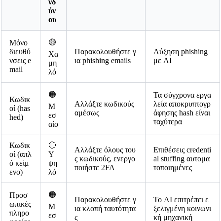
νδ
ύν
ου
🟡
Μόνο
διευθύ
Παρακολουθήστε γ
Αύξηση phishing
Χα
νσεις e
ια phishing emails
με AI
μη
mail
λό
🟠
Τα σύγχρονα εργα
Κωδικ
Αλλάξτε κωδικούς
λεία αποκρυπτογρ
Μ
οί (has
αμέσως
άφησης hash είναι
εσ
hed)
ταχύτερα
αίο
Κωδικ
🔴
Αλλάξτε όλους του
Επιθέσεις credenti
οί (απλ
Υ
ς κωδικούς, ενεργο
al stuffing αυτομα
ό κείμ
ψη
ποιήστε 2FA
τοποιημένες
ενο)
λό
🟠
Προσ
Παρακολουθήστε γ
Το AI επιτρέπει ε
ωπικές
Μ
ια κλοπή ταυτότητα
ξελιγμένη κοινωνι
πληρο
εσ
ς
κή μηχανική