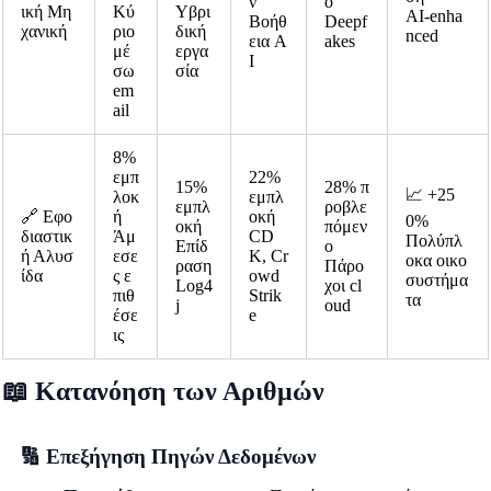
ν
ο
ική Μη
Κύ
Υβρι
AI-enha
Βοήθ
Deepf
χανική
ριο
δική
nced
εια A
akes
μέ
εργα
I
σω
σία
em
ail
8%
εμπ
22%
15%
28% π
📈 +25
λοκ
εμπλ
εμπλ
ροβλε
🔗 Εφο
ή
οκή
0%
οκή
πόμεν
διαστικ
Άμ
CD
Πολύπλ
Επίδ
ο
ή Αλυσ
εσε
K, Cr
οκα οικο
ραση
Πάρο
ίδα
ς ε
owd
συστήμα
Log4
χοι cl
πιθ
Strik
τα
j
oud
έσε
e
ις
📖 Κατανόηση των Αριθμών
🔢 Επεξήγηση Πηγών Δεδομένων