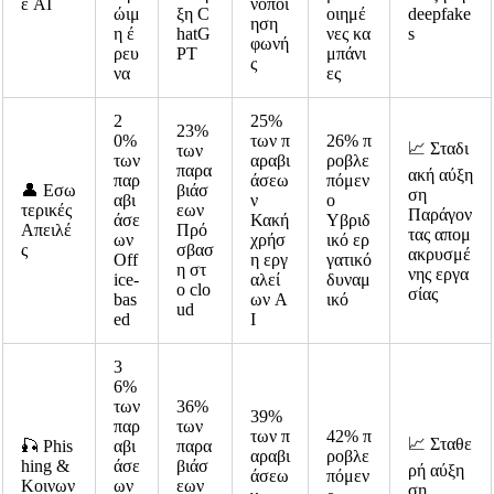
ε AI
νοποί
ώιμ
ξη C
οιημέ
deepfake
ηση
η έ
hatG
νες κα
s
φωνή
ρευ
PT
μπάνι
ς
να
ες
2
25%
23%
0%
των π
26% π
📈 Σταδι
των
των
αραβι
ροβλε
παρα
ακή αύξη
παρ
άσεω
πόμεν
👤 Εσω
βιάσ
ση
αβι
ν
ο
τερικές
εων
Παράγον
άσε
Κακή
Υβριδ
Απειλέ
Πρό
τας απομ
ων
χρήσ
ικό ερ
ς
σβασ
ακρυσμέ
Off
η εργ
γατικό
η στ
νης εργα
ice-
αλεί
δυναμ
ο clo
σίας
bas
ων A
ικό
ud
ed
I
3
6%
των
36%
39%
παρ
των
των π
42% π
📈 Σταθε
🎣 Phis
αβι
παρα
αραβι
ροβλε
hing &
άσε
βιάσ
ρή αύξη
άσεω
πόμεν
Κοινων
ων
εων
ση