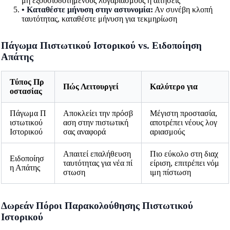
μη εξουσιοδοτημένους λογαριασμούς ή αιτήσεις
• Καταθέστε μήνυση στην αστυνομία:
Αν συνέβη κλοπή
ταυτότητας, καταθέστε μήνυση για τεκμηρίωση
Πάγωμα Πιστωτικού Ιστορικού vs. Ειδοποίηση
Απάτης
Τύπος Πρ
Πώς Λειτουργεί
Καλύτερο για
οστασίας
Πάγωμα Π
Αποκλείει την πρόσβ
Μέγιστη προστασία,
ιστωτικού
αση στην πιστωτική
αποτρέπει νέους λογ
Ιστορικού
σας αναφορά
αριασμούς
Απαιτεί επαλήθευση
Πιο εύκολο στη διαχ
Ειδοποίησ
ταυτότητας για νέα πί
είριση, επιτρέπει νόμ
η Απάτης
στωση
ιμη πίστωση
Δωρεάν Πόροι Παρακολούθησης Πιστωτικού
Ιστορικού