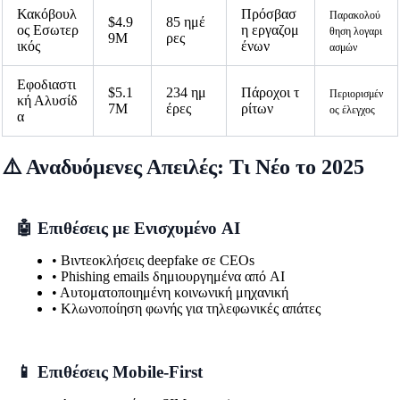
Κακόβουλ
Πρόσβασ
Παρακολού
$4.9
85 ημέ
ος Εσωτερ
η εργαζομ
θηση λογαρι
9M
ρες
ικός
ένων
ασμών
Εφοδιαστι
$5.1
234 ημ
Πάροχοι τ
Περιορισμέν
κή Αλυσίδ
7M
έρες
ρίτων
ος έλεγχος
α
⚠️ Αναδυόμενες Απειλές: Τι Νέο το 2025
🤖 Επιθέσεις με Ενισχυμένο AI
• Βιντεοκλήσεις deepfake σε CEOs
• Phishing emails δημιουργημένα από AI
• Αυτοματοποιημένη κοινωνική μηχανική
• Κλωνοποίηση φωνής για τηλεφωνικές απάτες
📱 Επιθέσεις Mobile-First