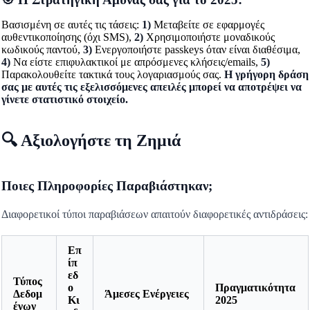
Βασισμένη σε αυτές τις τάσεις:
1)
Μεταβείτε σε εφαρμογές
αυθεντικοποίησης (όχι SMS),
2)
Χρησιμοποιήστε μοναδικούς
κωδικούς παντού,
3)
Ενεργοποιήστε passkeys όταν είναι διαθέσιμα,
4)
Να είστε επιφυλακτικοί με απρόσμενες κλήσεις/emails,
5)
Παρακολουθείτε τακτικά τους λογαριασμούς σας.
Η γρήγορη δράση
σας με αυτές τις εξελισσόμενες απειλές μπορεί να αποτρέψει να
γίνετε στατιστικό στοιχείο.
🔍 Αξιολογήστε τη Ζημιά
Ποιες Πληροφορίες Παραβιάστηκαν;
Διαφορετικοί τύποι παραβιάσεων απαιτούν διαφορετικές αντιδράσεις:
Επ
ίπ
εδ
Τύπος
ο
Πραγματικότητα
Δεδομ
Άμεσες Ενέργειες
Κι
2025
ένων