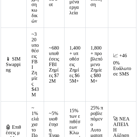
μένα
ση
ot
ση
εργα
κω
λεία
δικ
ών
~3
20
υπο
~680
1,400
1,800
θέσ
υποθ
+ υπ
+ προ
📈 +46
εις
📱 SIM
έσεις
οθέσ
βλεπό
FB
0%
Swappi
FBI
εις
μενο
I
Ευάλωτο
ng
Ζημί
Ζημί
Ζημίε
Ζη
σε SMS
ες $7
ες $6
ς $80
μίε
2M
5M+
M+
ς
$43
M
~
25% π
15%
1%
~5%
ροβλε
των ε
ελά
υιοθ
πόμεν
🚀 ΝΕΑ
πιθέσ
χισ
έτησ
ο
ΑΠΕΙΛ
🤖 Επιθ
εων
το
η
Αυτο
Η
έσεις μ
Κλω
Πρ
Έναρ
ματοπ
Αύξηση