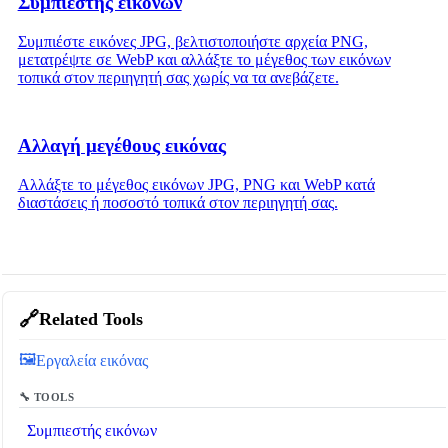
Συμπιεστής εικόνων
Συμπιέστε εικόνες JPG, βελτιστοποιήστε αρχεία PNG,
μετατρέψτε σε WebP και αλλάξτε το μέγεθος των εικόνων
τοπικά στον περιηγητή σας χωρίς να τα ανεβάζετε.
Αλλαγή μεγέθους εικόνας
Αλλάξτε το μέγεθος εικόνων JPG, PNG και WebP κατά
διαστάσεις ή ποσοστό τοπικά στον περιηγητή σας.
🔗
Related Tools
🖼️
Εργαλεία εικόνας
🔧 TOOLS
Συμπιεστής εικόνων