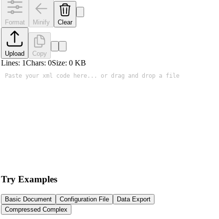
Format
Minify
Clear
Upload
Copy
Lines:
1
Chars:
0
Size:
0
KB
Try Examples
Basic Document
Configuration File
Data Export
Compressed Complex