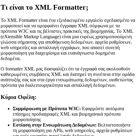
Τι είναι το XML Formatter;
Το XML Formatter είναι ένα εξειδικευμένο εργαλείο σχεδιασμένο να
μορφοποιεί και να ομορφαίνει έγγραφα XML σύμφωνα με τα
πρότυπα W3C και τις βέλτιστες πρακτικές της βιομηχανίας. Το XML
(eXtensible Markup Language) είναι μια ευρέως χρησιμοποιούμενη
γλώσσα σήμανσης για αποθήκευση δεδομένων, αρχεία ρυθμίσεων,
web υπηρεσίες και ανταλλαγή εγγράφων, που απαιτεί συνεπή
μορφοποίηση για διαχειρίσιμα και ευανάγνωστα δομημένα
δεδομένα.
Ο formatter XML μας διασφαλίζει ότι τα έγγραφά σας ακολουθούν
καθιερωμένες συμβάσεις XML και διατηρεί τη συνέπεια στην ομάδα
ανάπτυξής σας και στα έργα ενσωμάτωσης δεδομένων, υιοθετώντας
πρότυπα για διαλειτουργικότητα και ανταλλαγή δεδομένων.
Κύρια Οφέλη:
Συμμόρφωση με Πρότυπα W3C:
Εφαρμόστε αυτόματα
επίσημες προδιαγραφές XML και βιομηχανικά πρότυπα
μορφοποίησης
Εστίαση στην Ενσωμάτωση Δεδομένων:
Βελτιστοποιήστε
τη μορφοποίηση για APIs, web υπηρεσίες, αρχεία ρυθμίσεων
και ροές εργασίας ανταλλαγής δεδομένων