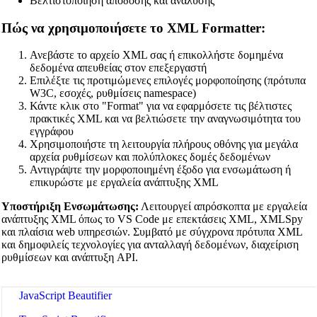
Βελτιστοποίηση απόδοσης και ανάλυσης
Πώς να χρησιμοποιήσετε το XML Formatter:
Ανεβάστε το αρχείο XML σας ή επικολλήστε δομημένα
δεδομένα απευθείας στον επεξεργαστή
Επιλέξτε τις προτιμώμενες επιλογές μορφοποίησης (πρότυπα
W3C, εσοχές, ρυθμίσεις namespace)
Κάντε κλικ στο "Format" για να εφαρμόσετε τις βέλτιστες
πρακτικές XML και να βελτιώσετε την αναγνωσιμότητα του
εγγράφου
Χρησιμοποιήστε τη λειτουργία πλήρους οθόνης για μεγάλα
αρχεία ρυθμίσεων και πολύπλοκες δομές δεδομένων
Αντιγράψτε την μορφοποιημένη έξοδο για ενσωμάτωση ή
🔗
Related Tools
επικυρώστε με εργαλεία ανάπτυξης XML
📝
Code Formatters & Beautifiers
Υποστήριξη Ενσωμάτωσης:
Λειτουργεί απρόσκοπτα με εργαλεία
ανάπτυξης XML όπως το VS Code με επεκτάσεις XML, XMLSpy
🔧 TOOLS
και πλαίσια web υπηρεσιών. Συμβατό με σύγχρονα πρότυπα XML
και δημοφιλείς τεχνολογίες για ανταλλαγή δεδομένων, διαχείριση
HTML Beautifier
ρυθμίσεων και ανάπτυξη API.
CSS Beautifier
JavaScript Beautifier