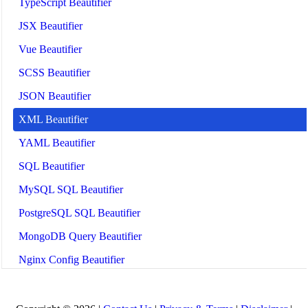
TypeScript Beautifier
JSX Beautifier
Vue Beautifier
SCSS Beautifier
JSON Beautifier
XML Beautifier
YAML Beautifier
SQL Beautifier
MySQL SQL Beautifier
PostgreSQL SQL Beautifier
MongoDB Query Beautifier
Nginx Config Beautifier
Apache Config Beautifier
Python Beautifier