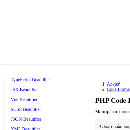
🔗
Related Tools
📝
Code Formatters & Beautifiers
🔧 TOOLS
HTML Beautifier
CSS Beautifier
JavaScript Beautifier
TypeScript Beautifier
Αρχική
Code Formatt
JSX Beautifier
PHP Code B
Vue Beautifier
SCSS Beautifier
Μετατρέψτε οποιο
JSON Beautifier
Όλος ο κώδικας 
XML Beautifier