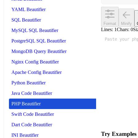
YAML Beautifier
SQL Beautifier
Format
Minify
Lines:
1
Chars:
0
Si
MySQL SQL Beautifier
PostgreSQL SQL Beautifier
MongoDB Query Beautifier
Nginx Config Beautifier
Apache Config Beautifier
Python Beautifier
Java Code Beautifier
PHP Beautifier
Swift Code Beautifier
Dart Code Beautifier
Try Examples
INI Beautifier