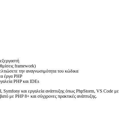
πεξεργαστή
θμίσεις framework)
βελτιώσετε την αναγνωσιμότητα του κώδικα
ετα έργα PHP
ργαλεία PHP και IDEs
, Symfony και εργαλεία ανάπτυξης όπως PhpStorm, VS Code με
βατό με PHP 8+ και σύγχρονες πρακτικές ανάπτυξης.