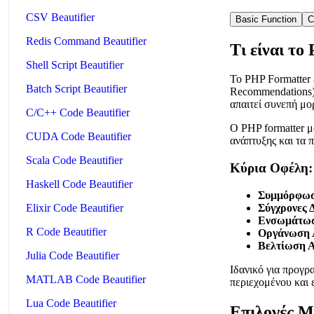
CSV Beautifier
Basic Function
C
Redis Command Beautifier
Τι είναι το
Shell Script Beautifier
Το PHP Formatter 
Batch Script Beautifier
Recommendations) 
απαιτεί συνεπή μο
C/C++ Code Beautifier
Ο PHP formatter μα
CUDA Code Beautifier
ανάπτυξης και τα 
Scala Code Beautifier
Κύρια Οφέλη:
Haskell Code Beautifier
Συμμόρφωσ
Σύγχρονες 
Elixir Code Beautifier
Ενσωμάτωσ
R Code Beautifier
Οργάνωση 
Βελτίωση Α
Julia Code Beautifier
Ιδανικό για προγρ
MATLAB Code Beautifier
περιεχομένου και 
Lua Code Beautifier
Επιλογές 