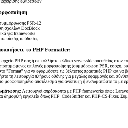
αχείρισης εξαιρέσεων
ορφοποίηση
 συμμόρφωσης PSR-12
η σχολίων DocBlock
ικά για frameworks
στοποίησης απόδοσης
οποιήσετε το PHP Formatter:
 αρχείο PHP σας ή επικολλήστε κώδικα server-side απευθείας στον ε
ς προτιμώμενες επιλογές μορφοποίησης (συμμόρφωση PSR, εσοχή, ρυ
στο "Format" για να εφαρμόσετε τις βέλτιστες πρακτικές PHP και να 
στε τη λειτουργία πλήρους οθόνης για μεγάλες εφαρμογές και σύνθ
το μορφοποιημένο αποτέλεσμα για ανάπτυξη ή ενσωματώστε το με ε
ωμάτωσης:
Λειτουργεί απρόσκοπτα με PHP frameworks όπως Laravel
αι δημοφιλή εργαλεία όπως PHP_CodeSniffer και PHP-CS-Fixer. Συμ