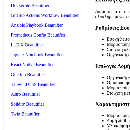
Dockerfile Beautifier
Διαμορφώστε τη μο
GitHub Actions Workflow Beautifier
ολοκληρωμένες επ
Ansible Playbook Beautifier
Ρυθμίσεις Εσο
Prometheus Config Beautifier
Εσοχή λειτο
Μορφοποίησ
LaTeX Beautifier
Στοίχιση α
Jupyter Notebook Beautifier
Οργάνωση 
React Native Beautifier
Επιλογές Δομ
Gherkin Beautifier
Οργάνωση κλ
Ομαδοποίησ
Tailwind CSS Beautifier
Μορφοποίησ
Στοίχιση με
Astro Beautifier
Χαρακτηριστι
Solidity Beautifier
Twig Beautifier
Μορφοποίησ
Δομή attribu
Υλοποίηση tr