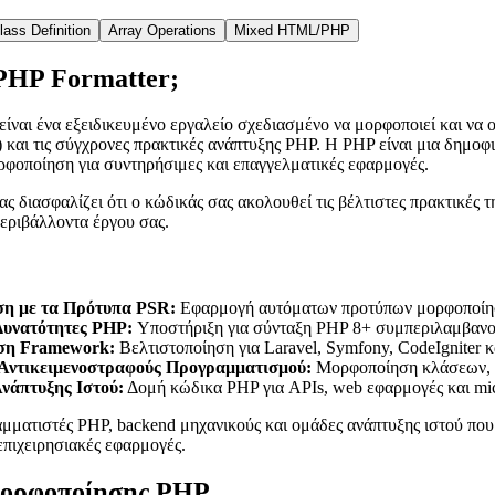
lass Definition
Array Operations
Mixed HTML/PHP
 PHP Formatter;
είναι ένα εξειδικευμένο εργαλείο σχεδιασμένο να μορφοποιεί και ν
και τις σύγχρονες πρακτικές ανάπτυξης PHP. Η PHP είναι μια δημοφ
ρφοποίηση για συντηρήσιμες και επαγγελματικές εφαρμογές.
ς διασφαλίζει ότι ο κώδικάς σας ακολουθεί τις βέλτιστες πρακτικές τ
περιβάλλοντα έργου σας.
η με τα Πρότυπα PSR:
Εφαρμογή αυτόματων προτύπων μορφοποίησ
Δυνατότητες PHP:
Υποστήριξη για σύνταξη PHP 8+ συμπεριλαμβανομέ
η Framework:
Βελτιστοποίηση για Laravel, Symfony, CodeIgniter 
Αντικειμενοστραφούς Προγραμματισμού:
Μορφοποίηση κλάσεων, in
νάπτυξης Ιστού:
Δομή κώδικα PHP για APIs, web εφαρμογές και mic
αμματιστές PHP, backend μηχανικούς και ομάδες ανάπτυξης ιστού πο
επιχειρησιακές εφαρμογές.
Μορφοποίησης PHP