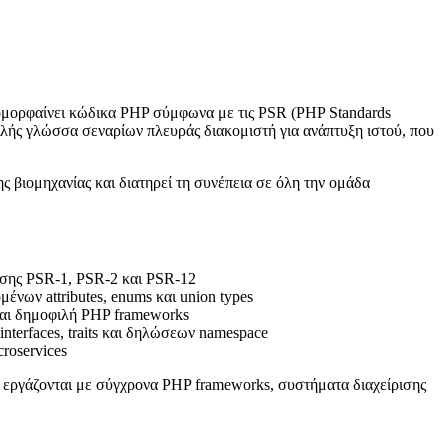
α ομορφαίνει κώδικα PHP σύμφωνα με τις PSR (PHP Standards
ιλής γλώσσα σεναρίων πλευράς διακομιστή για ανάπτυξη ιστού, που
ης βιομηχανίας και διατηρεί τη συνέπεια σε όλη την ομάδα
ης PSR-1, PSR-2 και PSR-12
νων attributes, enums και union types
και δημοφιλή PHP frameworks
terfaces, traits και δηλώσεων namespace
roservices
υ εργάζονται με σύγχρονα PHP frameworks, συστήματα διαχείρισης