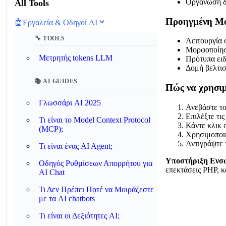
Οργάνωση δι
All Tools
Προηγμένη Μ
🤖
Εργαλεία & Οδηγοί AI
🔧 TOOLS
Λειτουργία
Μορφοποίησ
Μετρητής tokens LLM
Πρότυπα ειδ
Δομή βελτι
📚 AI GUIDES
Πώς να χρησιμ
Γλωσσάρι AI 2025
Ανεβάστε το
Επιλέξτε τι
Τι είναι το Model Context Protocol
Κάντε κλικ 
(MCP);
Χρησιμοποιή
Αντιγράψτε 
Τι είναι ένας AI Agent;
Υποστήριξη Ενσ
Οδηγός Ρυθμίσεων Απορρήτου για
επεκτάσεις PHP, κ
AI Chat
Τι Δεν Πρέπει Ποτέ να Μοιράζεστε
με τα AI chatbots
Τι είναι οι Δεξιότητες AI;