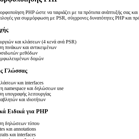
ρφοποίηση PHP ώστε να ταιριάζει με τα πρότυπα ανάπτυξής σας και τι
ιλογές για συμμόρφωση με PSR, σύγχρονες δυνατότητες PHP και πρότ
χής
υργιών και κλάσεων (4 κενά ανά PSR)
η πινάκων και αντικειμένων
λυσιδωτών μεθόδων
εμφωλευμένων δομών
ής Γλώσσας
άσεων και interfaces
η namespace και δηλώσεων use
η υπογραφής λειτουργίας
ταβλητών και ιδιοτήτων
κά Ειδικά για PHP
η δηλώσεων τύπου
tes και annotations
aits και interfaces