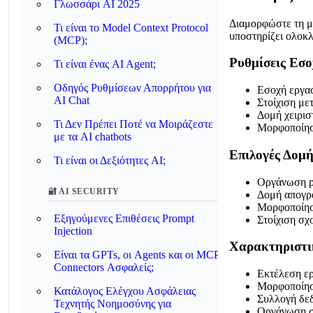
Γλωσσάρι AI 2025
Διαμορφώστε τη μο
Τι είναι το Model Context Protocol
υποστηρίζει ολοκλ
(MCP);
Ρυθμίσεις Εσο
Τι είναι ένας AI Agent;
Οδηγός Ρυθμίσεων Απορρήτου για
Εσοχή εργασ
AI Chat
Στοίχιση με
Δομή χειρισ
Τι Δεν Πρέπει Ποτέ να Μοιράζεστε
Μορφοποίησ
με τα AI chatbots
Επιλογές Δομ
Τι είναι οι Δεξιότητες AI;
Οργάνωση p
🔐 AI SECURITY
Δομή απογρ
Μορφοποίηση
Εξηγούμενες Επιθέσεις Prompt
Στοίχιση σχ
Injection
Χαρακτηριστικ
Είναι τα GPTs, οι Agents και οι MCP
Connectors Ασφαλείς;
Εκτέλεση ερ
Μορφοποίησ
Κατάλογος Ελέγχου Ασφάλειας
Συλλογή δε
Τεχνητής Νοημοσύνης για
Οργάνωση σ