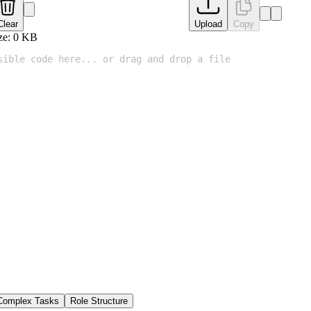
Clear
Upload
Copy
ze:
0
KB
Complex Tasks
Role Structure