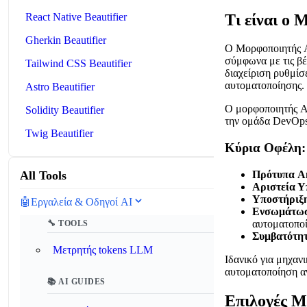
Τι είναι ο 
React Native Beautifier
Gherkin Beautifier
Ο Μορφοποιητής An
σύμφωνα με τις βέ
Tailwind CSS Beautifier
διαχείριση ρυθμίσ
αυτοματοποίησης.
Astro Beautifier
Ο μορφοποιητής An
Solidity Beautifier
την ομάδα DevOps 
Twig Beautifier
Κύρια Οφέλη:
Πρότυπα An
All Tools
Αριστεία Υ
Υποστήριξη
🤖
Εργαλεία & Οδηγοί AI
Ενσωμάτωσ
αυτοματοπο
🔧 TOOLS
Συμβατότητ
Μετρητής tokens LLM
Ιδανικό για μηχαν
αυτοματοποίηση α
📚 AI GUIDES
Επιλογές Μ