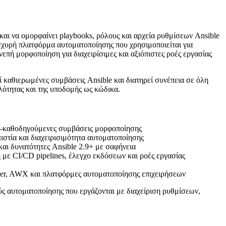
και να ομορφαίνει playbooks, ρόλους και αρχεία ρυθμίσεων Ansible
 ισχυρή πλατφόρμα αυτοματοποίησης που χρησιμοποιείται για
πή μορφοποίηση για διαχειρίσιμες και αξιόπιστες ροές εργασίας
 καθιερωμένες συμβάσεις Ansible και διατηρεί συνέπεια σε όλη
πλότητας και της υποδομής ως κώδικα.
ες-καθοδηγούμενες συμβάσεις μορφοποίησης
ιστία και διαχειρισιμότητα αυτοματοποίησης
αι δυνατότητες Ansible 2.9+ με σαφήνεια
ε CI/CD pipelines, έλεγχο εκδόσεων και ροές εργασίας
wer, AWX και πλατφόρμες αυτοματοποίησης επιχειρήσεων
ύς αυτοματοποίησης που εργάζονται με διαχείριση ρυθμίσεων,