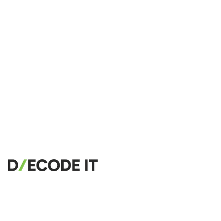
CSS Beautifier
JavaScript Beautifier
TypeScript Beautifier
JSX Beautifier
Vue Beautifier
SCSS Beautifier
JSON Beautifier
XML Beautifier
YAML Beautifier
SQL Beautifier
MySQL SQL Beautifier
PostgreSQL SQL Beautifier
MongoDB Query Beautifier