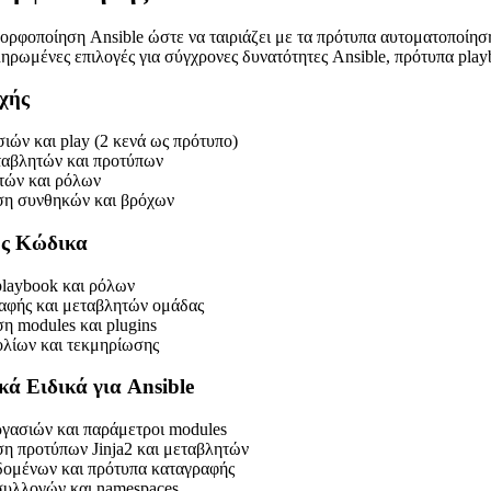
ρφοποίηση Ansible ώστε να ταιριάζει με τα πρότυπα αυτοματοποίηση
ηρωμένες επιλογές για σύγχρονες δυνατότητες Ansible, πρότυπα pla
χής
ιών και play (2 κενά ως πρότυπο)
ταβλητών και προτύπων
τών και ρόλων
η συνθηκών και βρόχων
ής Κώδικα
laybook και ρόλων
αφής και μεταβλητών ομάδας
 modules και plugins
ολίων και τεκμηρίωσης
ά Ειδικά για Ansible
γασιών και παράμετροι modules
η προτύπων Jinja2 και μεταβλητών
δομένων και πρότυπα καταγραφής
υλλογών και namespaces