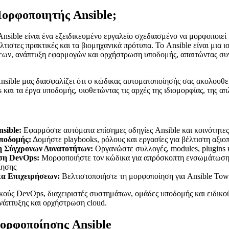
Μορφοποιητής Ansible;
sible είναι ένα εξειδικευμένο εργαλείο σχεδιασμένο να μορφοποιεί 
λτιστες πρακτικές και τα βιομηχανικά πρότυπα. Το Ansible είναι μια
εων, ανάπτυξη εφαρμογών και ορχήστρωση υποδομής, απαιτώντας συνε
sible μας διασφαλίζει ότι ο κώδικας αυτοματοποίησής σας ακολουθεί
και τα έργα υποδομής, υιοθετώντας τις αρχές της ιδιομορφίας, της α
sible:
Εφαρμόστε αυτόματα επίσημες οδηγίες Ansible και κοινότητ
ποδομής:
Δομήστε playbooks, ρόλους και εργασίες για βέλτιστη αξιοπ
 Σύγχρονων Δυνατοτήτων:
Οργανώστε συλλογές, modules, plugins κ
η DevOps:
Μορφοποιήστε τον κώδικα για απρόσκοπτη ενσωμάτωση μ
ίησης
α Επιχειρήσεων:
Βελτιστοποιήστε τη μορφοποίηση για Ansible To
ικούς DevOps, διαχειριστές συστημάτων, ομάδες υποδομής και ειδικο
νάπτυξης και ορχήστρωση cloud.
ορφοποίησης Ansible