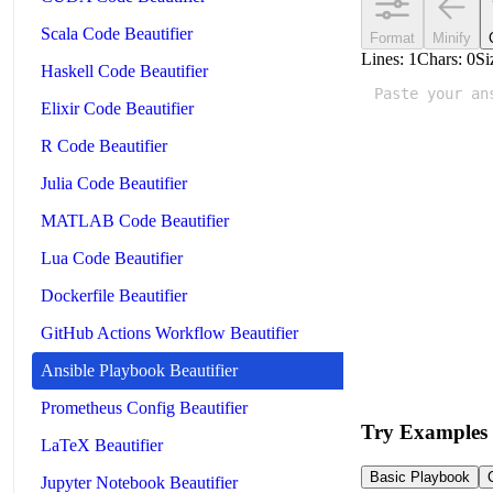
Scala Code Beautifier
Format
Minify
Lines:
1
Chars:
0
Si
Haskell Code Beautifier
Elixir Code Beautifier
R Code Beautifier
Julia Code Beautifier
MATLAB Code Beautifier
Lua Code Beautifier
Dockerfile Beautifier
GitHub Actions Workflow Beautifier
Ansible Playbook Beautifier
Prometheus Config Beautifier
Try Examples
LaTeX Beautifier
Basic Playbook
Jupyter Notebook Beautifier