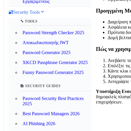
Εργαζομένους
Προηγμένη Μ
🔐
Security Tools
🔧 TOOLS
Διαχείριση 
Ασφάλεια κ
Πρότυπα δο
Password Strength Checker 2025
Δομή βελτι
Αποκωδικοποιητής JWT
Πώς να χρησιμ
Password Generator 2025
Ανεβάστε το
XKCD Passphrase Generator 2025
Επιλέξτε τι
Κάντε κλικ 
Funny Password Generator 2025
Χρησιμοποιή
Αντιγράψτε 
📚 SECURITY GUIDES
Υποστήριξη Ενσ
δημοφιλείς πλατφό
Password Security Best Practices
επιχειρήσεων.
2025
Best Password Managers 2026
AI Phishing 2026