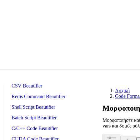
Nginx Config Beautifier
Apache Config Beautifier
Python Beautifier
Java Code Beautifier
PHP Beautifier
Swift Code Beautifier
Dart Code Beautifier
INI Beautifier
CSV Beautifier
Αρχική
Code Formatt
Redis Command Beautifier
Μορφοποιητ
Shell Script Beautifier
Batch Script Beautifier
Μορφοποιήστε και 
vars και δομές ρό
C/C++ Code Beautifier
CUDA Code Beautifier