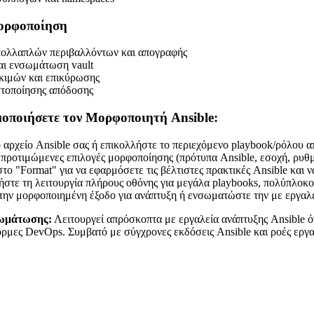
ορφοποίηση
πολλαπλών περιβαλλόντων και απογραφής
αι ενσωμάτωση vault
κιμών και επικύρωσης
στοποίησης απόδοσης
οποιήσετε τον Μορφοποιητή Ansible:
 αρχείο Ansible σας ή επικολλήστε το περιεχόμενο playbook/ρόλου α
ς προτιμώμενες επιλογές μορφοποίησης (πρότυπα Ansible, εσοχή, ρυθ
στο "Format" για να εφαρμόσετε τις βέλτιστες πρακτικές Ansible και
στε τη λειτουργία πλήρους οθόνης για μεγάλα playbooks, πολύπλοκ
την μορφοποιημένη έξοδο για ανάπτυξη ή ενσωματώστε την με εργαλε
ωμάτωσης:
Λειτουργεί απρόσκοπτα με εργαλεία ανάπτυξης Ansible 
ρμες DevOps. Συμβατό με σύγχρονες εκδόσεις Ansible και ροές εργα