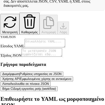
σας. Δεν αποστέλλεται JSON, CSV, YAML ή XML στους
διακομιστές μας.
Μετατροπή
Καθαρισμός
Αντιγραφή
Λήψη
YAML
JSON
Είσοδος YAML
Έξοδος JSON
Γρήγορα παραδείγματα
Διαμόρφωση
Ρυθμίσεις υπηρεσίας σε JSON
Χρήστης API
Εμφωλευμένος χάρτης σε αντικείμενο
Λίστα
Ακολουθία σε πίνακα JSON
Βήμα CI
Δομή εργασίας ροής (workflow)
Επιθεωρήστε το YAML ως μορφοποιημένο