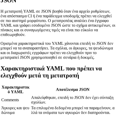
JSON
Η μετατροπή YAML σε JSON βοηθά όταν ένα αρχείο ρυθμίσεων,
🔗
Related Tools
ένα απόσπασμα CI ή ένα παράδειγμα υποδομής πρέπει να ελεγχθεί
σε πιο αυστηρό μορφότυπο. Ο μετατροπέας αναλύει ένα έγγραφο
📐
Unit Converters
YAML και γράφει εσοδομένο JSON ώστε το σχήμα αντικειμένων, οι
πίνακες και οι συναγωγόμενες τιμές να είναι πιο εύκολο να
🔧 TOOLS
επιθεωρηθούν.
Length Converter
Ορισμένα χαρακτηριστικά του YAML χάνονται επειδή το JSON δεν
Μετατροπέας Βάρους
μπορεί να τα αναπαραστήσει. Τα σχόλια, οι άγκυρες, τα ψευδώνυμα
και οι διαχωριστές εγγράφων πρέπει να ελεγχθούν πριν το
Μετατροπέας Θερμοκρασίας
μετατραπεί JSON χρησιμοποιηθεί σε σενάρια ή δοκιμές.
Μετατροπέας Όγκου
Χαρακτηριστικά YAML που πρέπει να
Μετατροπέας Ξηρού Όγκου
ελεγχθούν μετά τη μετατροπή
Μετατροπέας Επιφάνειας
Χαρακτηριστικ
Αποτέλεσμα JSON
Μετατροπέας Ενέργειας
ό YAML
Απαλείφθηκαν, επειδή το JSON δεν έχει σύνταξη
Comments
Μετατροπέας Αποθήκευσης Δεδομένων
σχολίων.
Άγκυρες και ψευ
Τα επιλυμένα δεδομένα μπορεί να παραμείνουν, α
Μετατροπέας Κατανάλωσης Καυσίμου
δώνυμα
λλά τα ονόματα των αγκυρών δεν διατηρούνται.