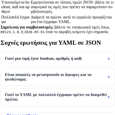
Μετατροπέας Ισχύος
Υπονοούμενα bo
Ερμηνεύονται σε τύπους τιμών JSON· βάλτε σε ει
olean, null και αρ
σαγωγικά τις τιμές που πρέπει να παραμείνουν συ
Μετατροπέας Πίεσης
ιθμοί
μβολοσειρές.
Πολλαπλά έγγρα
Διαίρετέ τα πρώτα· αυτό το εργαλείο προορίζεται
Μετατροπέας Ταχύτητας
φα
για ένα έγγραφο YAML.
Σημείωση για συμβολοσειρές:
βάλετε σε εισαγωγικά τιμές όπως
Μετατροπέας Χρόνου
,
, ή
όταν το ακριβές κείμενο έχει σημασία.
00123
1.0
2026-05-01
Binary/Hex/Decimal Converter
Συχνές ερωτήσεις για YAML σε JSON
Morse Code Translator
Number to Words Converter
Γιατί μια τιμή έγινε boolean, αριθμός ή null;
Γεννήτρια Αντιστροφής Κειμένου
Text Case Converter
Είναι ασφαλές να μετατραπούν οι άγκυρες και τα
ψευδώνυμα;
Μετατροπέας Slug σε Τίτλο
Μετατροπέας τίτλου σε slug
Γιατί το YAML με πολλαπλά έγγραφα πρέπει να διαιρεθεί
Δοκιμαστής Regex
πρώτα;
Μετατροπέας Χρωμάτων