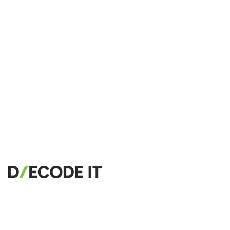
🔗
Related Tools
📐
Unit Converters
🔧 TOOLS