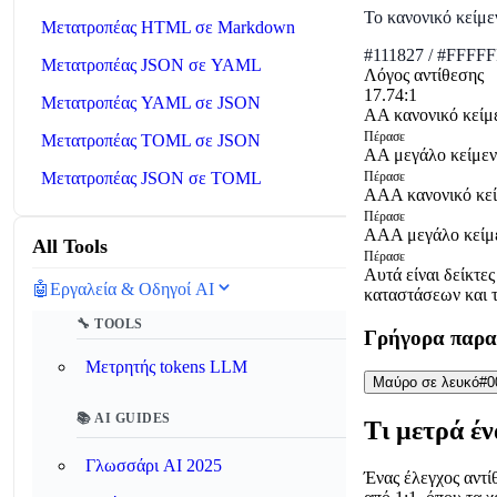
Το κανονικό κείμεν
Μετατροπέας HTML σε Markdown
#111827
/
#FFFFF
Μετατροπέας JSON σε YAML
Λόγος αντίθεσης
17.74:1
Μετατροπέας YAML σε JSON
AA κανονικό κείμ
Πέρασε
Μετατροπέας TOML σε JSON
AA μεγάλο κείμε
Πέρασε
Μετατροπέας JSON σε TOML
AAA κανονικό κε
Πέρασε
AAA μεγάλο κείμ
All Tools
Πέρασε
Αυτά είναι δείκτε
🤖
Εργαλεία & Οδηγοί AI
καταστάσεων και τ
🔧 TOOLS
Γρήγορα παρα
Μετρητής tokens LLM
Μαύρο σε λευκό
#0
📚 AI GUIDES
Τι μετρά έν
Γλωσσάρι AI 2025
Ένας έλεγχος αντί