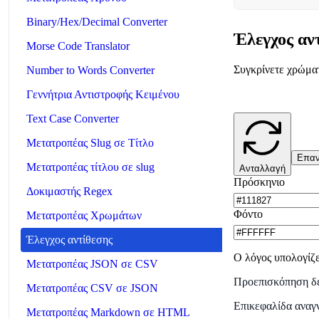
Binary/Hex/Decimal Converter
Έλεγχος αν
Morse Code Translator
Συγκρίνετε χρώμα
Number to Words Converter
Γεννήτρια Αντιστροφής Κειμένου
Text Case Converter
Μετατροπέας Slug σε Τίτλο
Επα
Μετατροπέας τίτλου σε slug
Ανταλλαγή
Πρόσκηνιο
Δοκιμαστής Regex
Φόντο
Μετατροπέας Χρωμάτων
Έλεγχος αντίθεσης
Ο λόγος υπολογίζε
Μετατροπέας JSON σε CSV
Προεπισκόπηση δε
Μετατροπέας CSV σε JSON
Επικεφαλίδα αναγ
Μετατροπέας Markdown σε HTML