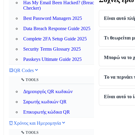
Has My Email Been Hacked? (Breach
Checker)
Best Password Managers 2025
Είναι αυτό π
Data Breach Response Guide 2025
Τι θεωρείται μ
Complete 2FA Setup Guide 2025
Security Terms Glossary 2025
Μπορώ να το χ
Passkeys Ultimate Guide 2025
🔳
QR Codes
Το να περνάει 
🔧 TOOLS
Δημιουργός QR κωδικών
Είναι αυτό το 
Σαρωτής κωδικών QR
Επικυρωτής κώδικα QR
⏰
Χρόνος και Ημερομηνία
🔧 TOOLS