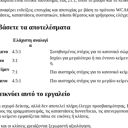
χρώματα είναι οπτικά ταυτόσημα, έως 21:1, όπου το μαύρο και το λευκ
αναφέρει ενδείξεις επιτυχίας και αποτυχίας με βάση το πρότυπο WCAG
άσεις, καταστάσεις συστατικών, tokens θέματος και γρήγορους ελέγ
βάσετε τα αποτελέσματα
Ελάχιστη αναλογί
α
μενο
4.5:1
Συνηθισμένος στόχος για το κανονικό σώμ
Ισχύει για μεγαλύτερο ή πιο έντονο κείμ
νο
3:1
η.
είμεν
7:1
Πιο αυστηρός στόχος για το κανονικό κεί
μενο
4.5:1
Πιο αυστηρός στόχος για το μεγάλο κείμε
εικνύει αυτό το εργαλείο
ι ισχυρό δείκτης, αλλά δεν αποτελεί πλήρη έλεγχο προσβασιμότητας.
ρος της γραμματοσειράς, τις καταστάσεις hover/focus, τις απενεργοπο
ο κείμενο εμφανίζεται πάνω σε εικόνες ή κλίσεις.
και οι κλίσεις χρειάζονται ξεχωριστή αξιολόγηση.