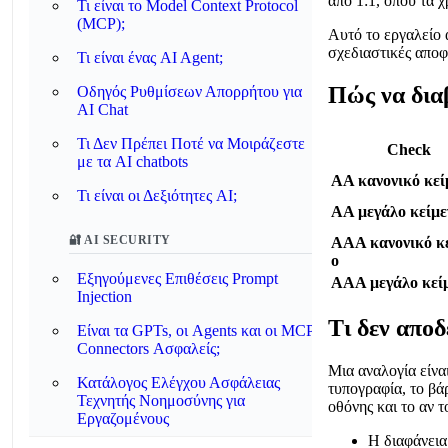
από 1:1, όπου τα 
Τι είναι το Model Context Protocol
(MCP);
Αυτό το εργαλείο 
σχεδιαστικές αποφ
Τι είναι ένας AI Agent;
Πώς να δια
Οδηγός Ρυθμίσεων Απορρήτου για
AI Chat
Τι Δεν Πρέπει Ποτέ να Μοιράζεστε
Check
με τα AI chatbots
AA κανονικό κεί
Τι είναι οι Δεξιότητες AI;
AA μεγάλο κείμε
🔐 AI SECURITY
AAA κανονικό κ
ο
Εξηγούμενες Επιθέσεις Prompt
AAA μεγάλο κεί
Injection
Τι δεν αποδ
Είναι τα GPTs, οι Agents και οι MCP
Connectors Ασφαλείς;
Μια αναλογία είνα
Κατάλογος Ελέγχου Ασφάλειας
τυπογραφία, το βά
Τεχνητής Νοημοσύνης για
οθόνης και το αν τ
Εργαζομένους
Η διαφάνεια 