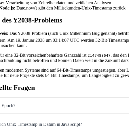
se:
Verarbeitung von Zeitreihendaten und zeitlichen Analysen
Node.js:
Date.now() gibt den Millisekunden-Unix-Timestamp zurück
s des Y2038-Problems
weis:
Das Y2038-Problem (auch Unix Millennium Bug genannt) betrifft
ern. Am 19. Januar 2038 um 03:14:07 UTC werden 32-Bit-Timestamps ü
ursachen kann.
r eine 32-Bit vorzeichenbehaftete Ganzzahl ist
, das den
2147483647
nschränkung nicht betroffen und können Daten weit in die Zukunft darst
en modernen Systeme sind auf 64-Bit-Timestamps umgestiegen, aber Le
e für neue Projekte stets 64-Bit-Timestamps, um Langlebigkeit zu gewä
ellte Fragen
x Epoch?
 ich Unix-Timestamp in Datum in JavaScript?