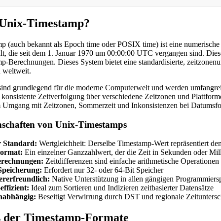
n Unix-Timestamp?
 (auch bekannt als Epoch time oder POSIX time) ist eine numerische D
lt, die seit dem 1. Januar 1970 um 00:00:00 UTC vergangen sind. Dies
p-Berechnungen. Dieses System bietet eine standardisierte, zeitzone
weltweit.
ind grundlegend für die moderne Computerwelt und werden umfangre
ne konsistente Zeitverfolgung über verschiedene Zeitzonen und Plattfor
m Umgang mit Zeitzonen, Sommerzeit und Inkonsistenzen bei Datumsf
nschaften von Unix-Timestamps
r Standard:
Wertgleichheit: Derselbe Timestamp-Wert repräsentiert d
Format:
Ein einzelner Ganzzahlwert, der die Zeit in Sekunden oder Mill
erechnungen:
Zeitdifferenzen sind einfache arithmetische Operationen
peicherung:
Erfordert nur 32- oder 64-Bit Speicher
rerfreundlich:
Native Unterstützung in allen gängigen Programmiers
ffizient:
Ideal zum Sortieren und Indizieren zeitbasierter Datensätze
nabhängig:
Beseitigt Verwirrung durch DST und regionale Zeituntersc
s der Timestamp-Formate