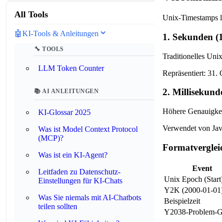
All Tools
Unix-Timestamps l
🤖
KI-Tools & Anleitungen
1. Sekunden (1
🔧 TOOLS
Traditionelles Uni
LLM Token Counter
Repräsentiert: 31
2. Millisekund
📚 AI ANLEITUNGEN
Höhere Genauigkeit
KI-Glossar 2025
Verwendet von Java
Was ist Model Context Protocol
(MCP)?
Formatverglei
Was ist ein KI-Agent?
Event
Leitfaden zu Datenschutz-
Unix Epoch (Start
Einstellungen für KI-Chats
Y2K (2000-01-01
Was Sie niemals mit AI-Chatbots
Beispielzeit
teilen sollten
Y2038-Problem-G