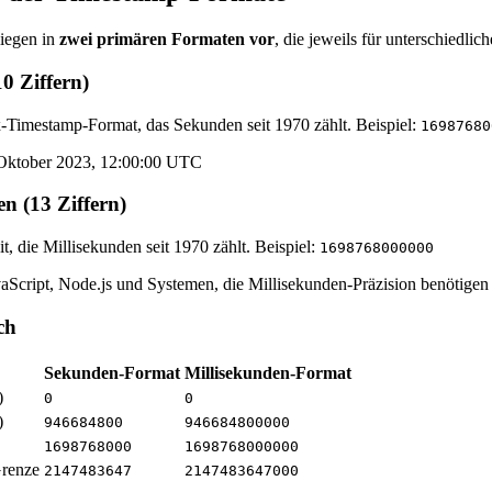
iegen in
zwei primären Formaten vor
, die jeweils für unterschiedli
0 Ziffern)
x-Timestamp-Format, das Sekunden seit 1970 zählt. Beispiel:
16987680
. Oktober 2023, 12:00:00 UTC
en (13 Ziffern)
, die Millisekunden seit 1970 zählt. Beispiel:
1698768000000
Script, Node.js und Systemen, die Millisekunden-Präzision benötigen
ch
Sekunden-Format
Millisekunden-Format
)
0
0
)
946684800
946684800000
1698768000
1698768000000
renze
2147483647
2147483647000