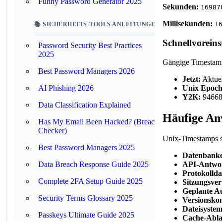
Funny Password Generator 2025
Sekunden:
16987
Millisekunden:
1
📚 SICHERHEITS-TOOLS ANLEITUNGEN
Schnellvoreins
Password Security Best Practices
2025
Gängige Timestamp
Best Password Managers 2026
Jetzt:
Aktuel
Unix Epoch
AI Phishing 2026
Y2K:
946684
Data Classification Explained
Häufige An
Has My Email Been Hacked? (Breach
Checker)
Unix-Timestamps s
Best Password Managers 2025
Datenbanke
Data Breach Response Guide 2025
API-Antwor
Protokollda
Complete 2FA Setup Guide 2025
Sitzungsve
Geplante A
Security Terms Glossary 2025
Versionskon
Dateisystem
Passkeys Ultimate Guide 2025
Cache-Abla