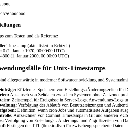
68000
698768000000
tellungen
s zum Testen und als Referenz:
ler Timestamp (aktualisiert in Echtzeit)
:
0 (1. Januar 1970, 00:00:00 UTC)
800 (1. Januar 2000, 00:00:00 UTC)
wendungsfälle für Unix-Timestamps
ind allgegenwärtig in moderner Softwareentwicklung und Systemadmin
inträge:
Effizientes Speichern von Erstellungs-/Änderungszeiten für 
ten:
Austausch von Zeitdaten zwischen Systemen ohne Zeitzonenpro
teien:
Zeitstempel für Ereignisse in Server-Logs, Anwendungs-Logs u
rwaltung:
Verfolgung des Ablaufs von Benutzersitzungen und Authenti
ufgaben:
Definition, wann cron-Jobs und automatisierte Aufgaben ausg
trolle:
Aufzeichnen von Commit-Timestamps in Git und anderen VC
e:
Verfolgung von Erstellungs-, Änderungs- und Zugriffszeiten von Da
uf:
Festlegen der TTL (time-to-live) für zwischengespeicherte Daten