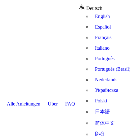
Deutsch
English
Español
Français
Italiano
Português
Português (Brasil)
Nederlands
Українська
Polski
Alle Anleitungen
Über
FAQ
日本語
简体中文
हिन्दी