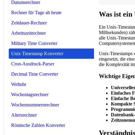
Datumsrechner
Rechner für Tage ab heute
Was ist ei
Zeitdauer-Rechner
Ein Unix-Timestamp
Millisekunden) zäh
Arbeitszeitrechner
alle Unix-Timestam
Computersystemen 
Military Time Converter
Unix-Timestamps s
Unix Timestamp Konverter
eingesetzt, die ei
Cron-Ausdruck-Parser
die Komplexität i
Decimal Time Converter
Wichtige Eige
Weltuhr
Universelle
Einfaches 
Wochentagsrechner
Einfache B
Kompakte S
Wochennummernrechner
Programmie
Datenbank-e
Altersrechner
Zeitzonenu
Römische Zahlen Konverter
Verständni