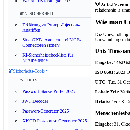
Was sind KI-Fähigkeiten?
💡 Auto-Erkennu
relationship is sim
🔐 AI SICHERHEIT
Wie man Un
Erklärung zu Prompt-Injection-
Angriffen
Die Umwandlung zw
Umwandlungsricht
Sind GPTs, Agenten und MCP-
Connectoren sicher?
Unix Timesta
KI-Sicherheitscheckliste für
Mitarbeitende
Eingabe:
169876
🔐
Sicherheits-Tools
ISO 8601:
2023-1
🔧 TOOLS
UTC:
Tue, 31 Oc
Passwort-Stärke-Prüfer 2025
Lokale Zeit:
Varii
JWT-Decoder
Relativ:
"vor X Ta
Passwort-Generator 2025
Menschenlesb
XKCD Passphrase Generator 2025
Eingabe:
31. Okto