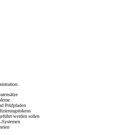
istration:
Datensätze
bleme
nd Prüfpfaden
fizierungstokens
eführt werden sollen
S-Systemen
teien