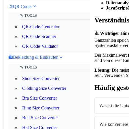
Datenanaly
🔳
QR Codes
JavaScript/
🔧 TOOLS
Verständni
QR-Code-Generator
⚠️ Wichtiger Hin
QR-Code-Scanner
Ganzzahlen speich
Systemausfälle ver
QR-Code-Validator
Der Maximalwert fü
🛍️
Bekleidung & Einkaufen
sind von dieser Ei
🔧 TOOLS
Lösung:
Die meist
sein. Verwenden Si
Shoe Size Converter
Häufig gest
Clothing Size Converter
Bra Size Converter
Was ist die Uni
Ring Size Converter
Belt Size Converter
Wie konvertiere
Hat Size Converter