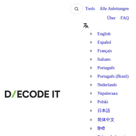
Tools
Alle Anleitungen
Über
FAQ
English
Español
Français
Italiano
Português
Português (Brasil)
Nederlands
Українська
Polski
日本語
简体中文
हिन्दी