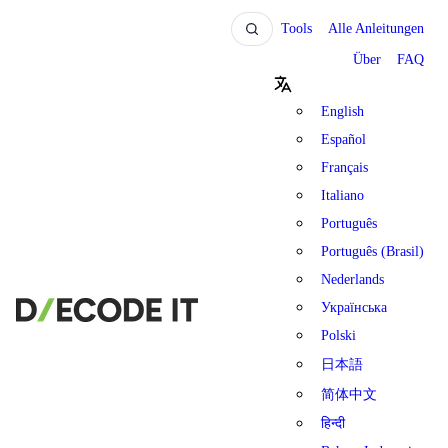
Tools
Alle Anleitungen
Über
FAQ
English
Español
Français
Italiano
Português
Português (Brasil)
Nederlands
Українська
Polski
日本語
简体中文
हिन्दी