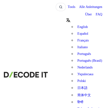
Tools
Alle Anleitungen
Über
FAQ
English
Español
Français
Italiano
Português
Português (Brasil)
Nederlands
Українська
Polski
日本語
简体中文
हिन्दी