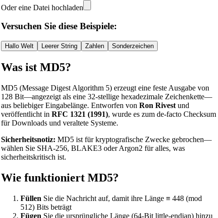
Oder eine Datei hochladen
Versuchen Sie diese Beispiele:
Hallo Welt
Leerer String
Zahlen
Sonderzeichen
Was ist MD5?
MD5 (Message Digest Algorithm 5) erzeugt eine feste Ausgabe von
128 Bit—angezeigt als eine 32-stellige hexadezimale Zeichenkette—
aus beliebiger Eingabelänge. Entworfen von
Ron Rivest
und
veröffentlicht in
RFC 1321 (1991)
, wurde es zum de-facto Checksum
für Downloads und veraltete Systeme.
Sicherheitsnotiz:
MD5 ist für kryptografische Zwecke gebrochen—
wählen Sie SHA-256, BLAKE3 oder Argon2 für alles, was
sicherheitskritisch ist.
Wie funktioniert MD5?
Füllen
Sie die Nachricht auf, damit ihre Länge ≡ 448 (mod
512) Bits beträgt
Fügen
Sie die ursprüngliche Länge (64-Bit little-endian) hinzu