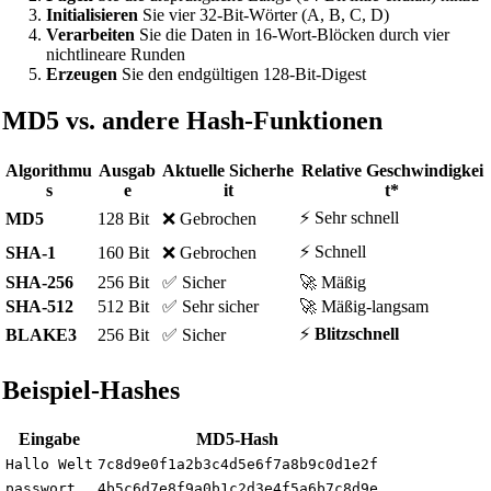
Initialisieren
Sie vier 32-Bit-Wörter (A, B, C, D)
Verarbeiten
Sie die Daten in 16-Wort-Blöcken durch vier
nichtlineare Runden
Erzeugen
Sie den endgültigen 128-Bit-Digest
MD5 vs. andere Hash-Funktionen
Algorithmu
Ausgab
Aktuelle Sicherhe
Relative Geschwindigkei
s
e
it
t*
⚡ Sehr schnell
MD5
128 Bit
❌ Gebrochen
⚡ Schnell
SHA-1
160 Bit
❌ Gebrochen
SHA-256
256 Bit
✅ Sicher
🚀 Mäßig
SHA-512
512 Bit
✅ Sehr sicher
🚀 Mäßig-langsam
⚡
Blitzschnell
BLAKE3
256 Bit
✅ Sicher
Beispiel-Hashes
Eingabe
MD5-Hash
Hallo Welt
7c8d9e0f1a2b3c4d5e6f7a8b9c0d1e2f
passwort
4b5c6d7e8f9a0b1c2d3e4f5a6b7c8d9e