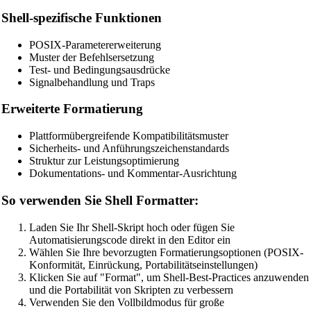
🔧 TOOLS
Shell-spezifische Funktionen
HTML Beautifier
POSIX-Parametererweiterung
CSS Beautifier
Muster der Befehlsersetzung
Test- und Bedingungsausdrücke
JavaScript Beautifier
Signalbehandlung und Traps
TypeScript Beautifier
Erweiterte Formatierung
JSX Beautifier
Plattformübergreifende Kompatibilitätsmuster
Vue Beautifier
Sicherheits- und Anführungszeichenstandards
Struktur zur Leistungsoptimierung
SCSS Beautifier
Dokumentations- und Kommentar-Ausrichtung
JSON Beautifier
So verwenden Sie Shell Formatter:
XML Beautifier
Laden Sie Ihr Shell-Skript hoch oder fügen Sie
YAML Beautifier
Automatisierungscode direkt in den Editor ein
Wählen Sie Ihre bevorzugten Formatierungsoptionen (POSIX-
SQL Beautifier
Konformität, Einrückung, Portabilitätseinstellungen)
Klicken Sie auf "Format", um Shell-Best-Practices anzuwenden
MySQL SQL Beautifier
und die Portabilität von Skripten zu verbessern
Verwenden Sie den Vollbildmodus für große
PostgreSQL SQL Beautifier