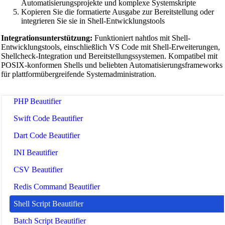
Automatisierungsprojekte und komplexe Systemskripte
Kopieren Sie die formatierte Ausgabe zur Bereitstellung oder
MongoDB Query Beautifier
integrieren Sie sie in Shell-Entwicklungstools
Nginx Config Beautifier
Integrationsunterstützung:
Funktioniert nahtlos mit Shell-
Entwicklungstools, einschließlich VS Code mit Shell-Erweiterungen,
Apache Config Beautifier
Shellcheck-Integration und Bereitstellungssystemen. Kompatibel mit
POSIX-konformen Shells und beliebten Automatisierungsframeworks
Python Beautifier
für plattformübergreifende Systemadministration.
Java Code Beautifier
PHP Beautifier
Swift Code Beautifier
Dart Code Beautifier
INI Beautifier
CSV Beautifier
Redis Command Beautifier
Shell Script Beautifier
Batch Script Beautifier