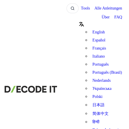
Tools
Alle Anleitungen
Über
FAQ
English
Español
Français
Italiano
Português
Português (Brasil)
Nederlands
Українська
Polski
日本語
简体中文
हिन्दी