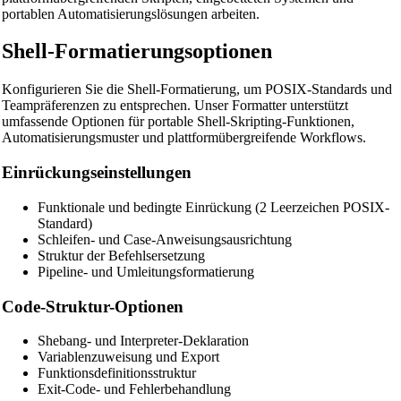
portablen Automatisierungslösungen arbeiten.
Shell-Formatierungsoptionen
Konfigurieren Sie die Shell-Formatierung, um POSIX-Standards und
Teampräferenzen zu entsprechen. Unser Formatter unterstützt
umfassende Optionen für portable Shell-Skripting-Funktionen,
Automatisierungsmuster und plattformübergreifende Workflows.
Einrückungseinstellungen
Funktionale und bedingte Einrückung (2 Leerzeichen POSIX-
Standard)
Schleifen- und Case-Anweisungsausrichtung
Struktur der Befehlsersetzung
Pipeline- und Umleitungsformatierung
Code-Struktur-Optionen
🔗
Shebang- und Interpreter-Deklaration
Related Tools
Variablenzuweisung und Export
Funktionsdefinitionsstruktur
📝
Code-Formatierer & Beautifier
Exit-Code- und Fehlerbehandlung