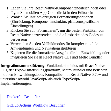
Shell Script Beautifier
Laden Sie Ihre React Native-Komponentendateien hoch oder
Batch Script Beautifier
fügen Sie mobilen App-Code direkt in den Editor ein
Wählen Sie Ihre bevorzugten Formatierungsoptionen
C/C++ Code Beautifier
(Einrückung, Komponentenstruktur, plattformspezifische
Einstellungen)
CUDA Code Beautifier
Klicken Sie auf "Formatieren", um die besten Praktiken von
React Native anzuwenden und die Lesbarkeit des Codes zu
Scala Code Beautifier
verbessern
Verwenden Sie den Vollbildmodus für komplexe mobile
Haskell Code Beautifier
Anwendungen und Navigationsstrukturen
Kopieren Sie die formatierte Ausgabe für die Entwicklung oder
Elixir Code Beautifier
integrieren Sie sie in React Native CLI und Metro Bundler
R Code Beautifier
Integrationsunterstützung:
Funktioniert nahtlos mit React Native
CLI, der Expo-Entwicklungsplattform, Metro Bundler und beliebten
Julia Code Beautifier
mobilen Entwicklungstools. Kompatibel mit React Native 0.70+ und
unterstützt sowohl JavaScript- als auch TypeScript-
MATLAB Code Beautifier
Implementierungen.
Lua Code Beautifier
Dockerfile Beautifier
GitHub Actions Workflow Beautifier