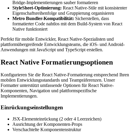
Bridge-Implementierungen sauber formatieren
StyleSheet-Optimierung:
React Native-Stile mit konsistenter
📝
Code-Formatierer & Beautifier
Eigenschaftsreihenfolge und Gruppierung organisieren
Metro Bundler-Kompatibilität:
Sicherstellen, dass
🔧 TOOLS
formatierter Code nahtlos mit dem Build-System von React
HTML Beautifier
Native funktioniert
CSS Beautifier
Perfekt für mobile Entwickler, React Native-Spezialisten und
plattformübergreifende Entwicklungsteams, die iOS- und Android-
JavaScript Beautifier
Anwendungen mit JavaScript und TypeScript erstellen.
TypeScript Beautifier
React Native Formatierungsoptionen
JSX Beautifier
Konfigurieren Sie die React Native-Formatierung entsprechend Ihren
Vue Beautifier
mobilen Entwicklungsstandards und Teampräferenzen. Unser
Formatter unterstützt umfassende Optionen für React Native-
SCSS Beautifier
Komponenten, Navigation und plattformspezifische
Implementierungen.
JSON Beautifier
Einrückungseinstellungen
XML Beautifier
YAML Beautifier
JSX-Elementeinrückung (2 oder 4 Leerzeichen)
Ausrichtung der Komponenten-Props
SQL Beautifier
Verschachtelte Komponentenstruktur