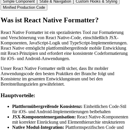
Simple Component
State & Navigation
Custom Hooks & Styling
Minified Production Code
Was ist React Native Formatter?
React Native Formatter ist ein spezialisiertes Tool zur Formatierung
und Verschönerung von React Native-Code, einschließlich JSX-
Komponenten, JavaScript-Logik und TypeScript-Implementierungen.
React Native ermöglicht plattformübergreifende mobile Entwicklung
mit React-Prinzipien und erfordert eine konsistente Codeformatierung
für iOS- und Android-Anwendungen.
Unser React Native Formatter stellt sicher, dass Ihr mobiler
Anwendungscode den besten Praktiken der Branche folgt und
Konsistenz im gesamten Entwicklungsteam und bei den
Bereitstellungszielen gewährleistet.
Hauptvorteile:
Plattformübergreifende Konsistenz:
Einheitlichen Code-Stil
für iOS- und Android-Implementierungen beibehalten
JSX-Komponentenorganisation:
React Native-Komponenten
mit korrekter Einrückung und Elementhierarchie strukturieren
Native Modul-Integration:
Plattformspezifischen Code und
🔗
Related Tools