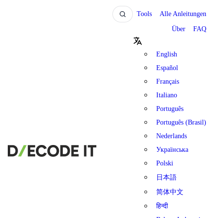
Tools
Alle Anleitungen
Über
FAQ
English
Español
Français
Italiano
Português
Português (Brasil)
Nederlands
Українська
Polski
日本語
简体中文
हिन्दी