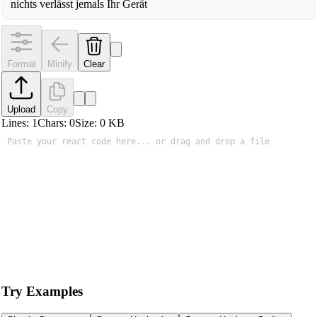
nichts verlässt jemals Ihr Gerät
Format
Minify
Clear
Upload
Copy
Lines:
1
Chars:
0
Size:
0
KB
Try Examples