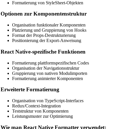
Formatierung von StyleSheet-Objekten
MySQL SQL Beautifier
Optionen zur Komponentenstruktur
PostgreSQL SQL Beautifier
Organisation funktionaler Komponenten
MongoDB Query Beautifier
Platzierung und Gruppierung von Hooks
Format der Props-Destrukturierung
Nginx Config Beautifier
Positionierung der Export-Anweisung
Apache Config Beautifier
React Native-spezifische Funktionen
Python Beautifier
Formatierung plattformspezifischen Codes
Java Code Beautifier
Organisation der Navigationsstruktur
Gruppierung von nativen Modulimporten
PHP Beautifier
Formatierung animierter Komponenten
Swift Code Beautifier
Erweiterte Formatierung
Dart Code Beautifier
Organisation von TypeScript-Interfaces
INI Beautifier
Redux/Context-Integration
Teststruktur von Komponenten
CSV Beautifier
Leistungsmuster zur Optimierung
Redis Command Beautifier
Wie man React Native Formatter verwendet: