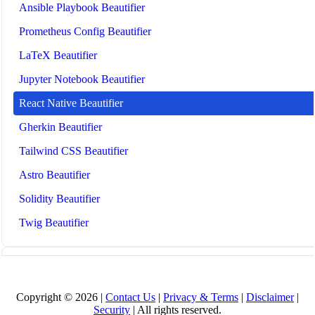
Ansible Playbook Beautifier
Prometheus Config Beautifier
LaTeX Beautifier
Jupyter Notebook Beautifier
React Native Beautifier
Gherkin Beautifier
Tailwind CSS Beautifier
Astro Beautifier
Solidity Beautifier
Twig Beautifier
All Tools
🤖
KI-Tools & Anleitungen
Copyright © 2026 |
Contact Us
|
Privacy & Terms
|
Disclaimer
|
Security
| All rights reserved.
🔧 TOOLS