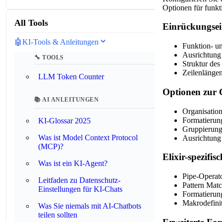
Optionen für funk
All Tools
Einrückungsei
🤖
KI-Tools & Anleitungen
Funktion- u
Ausrichtung 
🔧 TOOLS
Struktur des
Zeilenlängen
LLM Token Counter
Optionen zur 
📚 AI ANLEITUNGEN
Organisatio
Formatierung
KI-Glossar 2025
Gruppierung
Was ist Model Context Protocol
Ausrichtung
(MCP)?
Elixir-spezifi
Was ist ein KI-Agent?
Pipe-Operat
Leitfaden zu Datenschutz-
Pattern Mat
Einstellungen für KI-Chats
Formatierun
Makrodefini
Was Sie niemals mit AI-Chatbots
teilen sollten