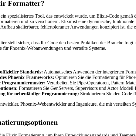
xir Formatter?
st ein spezialisiertes Tool, das entwickelt wurde, um Elixir-Code gemä
rmatieren und zu verschönern. Elixir ist eine dynamische, funktional
n Aufbau skalierbarer, fehlertoleranter Anwendungen konzipiert ist, die
tter stellt sicher, dass Ihr Code den besten Praktiken der Branche fo
re für Phoenix-Webanwendungen und verteilte Systeme.
offizieller Standards:
Automatisches Anwenden der integrierten Format
n des Phoenix-Frameworks:
Optimieren Sie die Formatierung für Ph
e Programmiermuster:
Verarbeiten Sie Pipe-Operatoren, Pattern Matc
ntionen:
Formatieren Sie GenServers, Supervisors und Actor-Modell-
ung für nebenläufige Programmierung:
Strukturieren Sie den Code fü
-Entwickler, Phoenix-Webentwickler und Ingenieure, die mit verteilten
matierungsoptionen
die Elixir-Formatierung, um Ihren Entwicklungsstandards und Teampräf