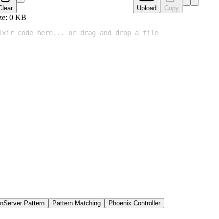
Clear
Upload
Copy
ze:
0
KB
nServer Pattern
Pattern Matching
Phoenix Controller