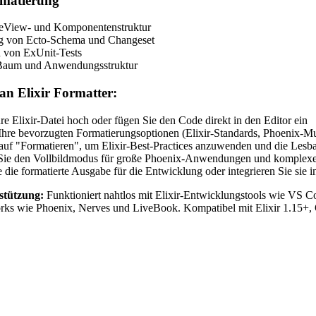
rmatierung
eView- und Komponentenstruktur
g von Ecto-Schema und Changeset
n von ExUnit-Tests
Baum und Anwendungsstruktur
an Elixir Formatter:
re Elixir-Datei hoch oder fügen Sie den Code direkt in den Editor ein
Ihre bevorzugten Formatierungsoptionen (Elixir-Standards, Phoenix-
auf "Formatieren", um Elixir-Best-Practices anzuwenden und die Lesba
ie den Vollbildmodus für große Phoenix-Anwendungen und komplex
 die formatierte Ausgabe für die Entwicklung oder integrieren Sie sie i
stützung:
Funktioniert nahtlos mit Elixir-Entwicklungstools wie VS Co
orks wie Phoenix, Nerves und LiveBook. Kompatibel mit Elixir 1.