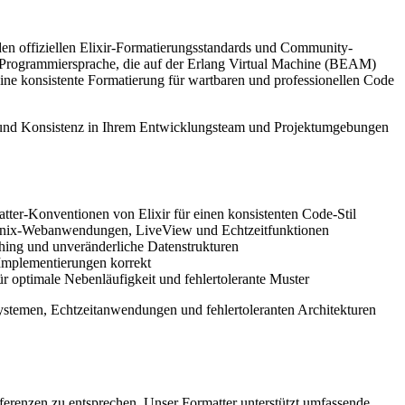
ß den offiziellen Elixir-Formatierungsstandards und Community-
e Programmiersprache, die auf der Erlang Virtual Machine (BEAM)
 eine konsistente Formatierung für wartbaren und professionellen Code
lgt und Konsistenz in Ihrem Entwicklungsteam und Projektumgebungen
ter-Konventionen von Elixir für einen konsistenten Code-Stil
oenix-Webanwendungen, LiveView und Echtzeitfunktionen
hing und unveränderliche Datenstrukturen
Implementierungen korrekt
r optimale Nebenläufigkeit und fehlertolerante Muster
 Systemen, Echtzeitanwendungen und fehlertoleranten Architekturen
erenzen zu entsprechen. Unser Formatter unterstützt umfassende