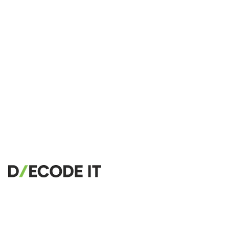
🔗
Related Tools
📝
Code-Formatierer & Beautifier
🔧 TOOLS
HTML Beautifier
CSS Beautifier
JavaScript Beautifier
TypeScript Beautifier
JSX Beautifier
Vue Beautifier
SCSS Beautifier