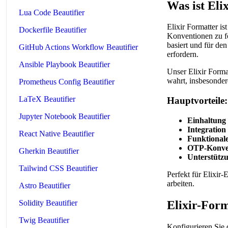
Was ist Eli
Lua Code Beautifier
Elixir Formatter i
Dockerfile Beautifier
Konventionen zu fo
basiert und für de
GitHub Actions Workflow Beautifier
erfordern.
Ansible Playbook Beautifier
Unser Elixir Forma
wahrt, insbesonde
Prometheus Config Beautifier
LaTeX Beautifier
Hauptvorteile:
Jupyter Notebook Beautifier
Einhaltung 
Integratio
React Native Beautifier
Funktional
OTP-Konve
Gherkin Beautifier
Unterstütz
Tailwind CSS Beautifier
Perfekt für Elixir
arbeiten.
Astro Beautifier
Elixir-For
Solidity Beautifier
Twig Beautifier
Konfigurieren Sie 