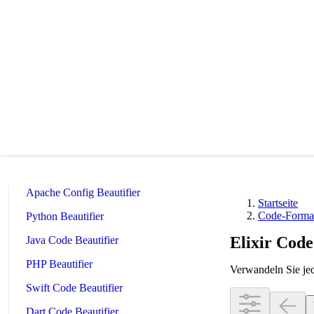
JSON Beautifier
XML Beautifier
YAML Beautifier
SQL Beautifier
MySQL SQL Beautifier
PostgreSQL SQL Beautifier
MongoDB Query Beautifier
Nginx Config Beautifier
Apache Config Beautifier
Startseite
Code-Format
Python Beautifier
Elixir Code
Java Code Beautifier
PHP Beautifier
Verwandeln Sie jed
Swift Code Beautifier
Dart Code Beautifier