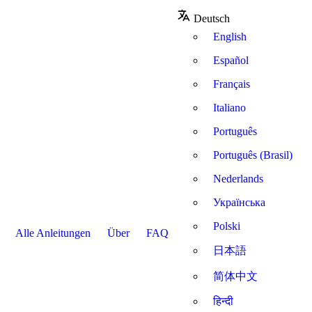
Deutsch
English
Español
Français
Italiano
Português
Português (Brasil)
Nederlands
Українська
Polski
Alle Anleitungen
Über
FAQ
日本語
简体中文
हिन्दी