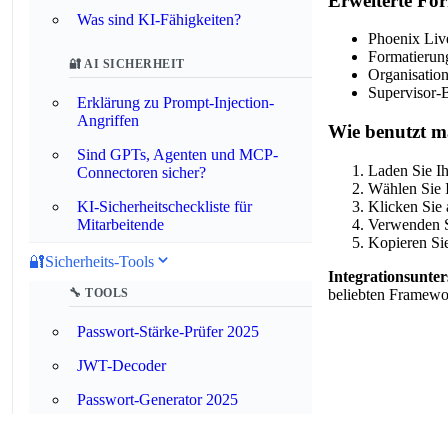
Erweiterte Fo
Was sind KI-Fähigkeiten?
Phoenix Liv
Formatierun
🔐 AI SICHERHEIT
Organisatio
Supervisor-
Erklärung zu Prompt-Injection-
Angriffen
Wie benutzt m
Sind GPTs, Agenten und MCP-
Laden Sie Ih
Connectoren sicher?
Wählen Sie 
Klicken Sie 
KI-Sicherheitscheckliste für
Verwenden S
Mitarbeitende
Kopieren Sie
🔐
Sicherheits-Tools
Integrationsunter
beliebten Framew
🔧 TOOLS
Passwort-Stärke-Prüfer 2025
JWT-Decoder
Passwort-Generator 2025
XKCD Passphrase Generator 2025