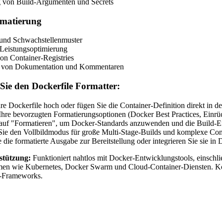
g von Build-Argumenten und Secrets
rmatierung
 und Schwachstellenmuster
 Leistungsoptimierung
von Container-Registries
g von Dokumentation und Kommentaren
Sie den Dockerfile Formatter:
re Dockerfile hoch oder fügen Sie die Container-Definition direkt in de
hre bevorzugten Formatierungsoptionen (Docker Best Practices, Einrüc
 auf "Formatieren", um Docker-Standards anzuwenden und die Build-Ef
ie den Vollbildmodus für große Multi-Stage-Builds und komplexe Cont
 die formatierte Ausgabe zur Bereitstellung oder integrieren Sie sie i
stützung:
Funktioniert nahtlos mit Docker-Entwicklungstools, einsch
rmen wie Kubernetes, Docker Swarm und Cloud-Container-Diensten. K
s-Frameworks.