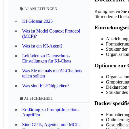
📚 AI ANLEITUNGEN
Konfigurieren Sie
für moderne Docke
KI-Glossar 2025
Einrückungsei
Was ist Model Context Protocol
(MCP)?
Ausrichtun
Formatierun
Was ist ein KI-Agent?
Struktur der
Organisatio
Leitfaden zu Datenschutz-
Einstellungen für KI-Chats
Optionen zur 
Was Sie niemals mit AI-Chatbots
teilen sollten
Organisati
Gruppierun
Was sind KI-Fähigkeiten?
Deklaration
Struktur des
🔐 AI SICHERHEIT
Docker-spezif
Erklärung zu Prompt-Injection-
Formatierun
Angriffen
Optimierun
Sind GPTs, Agenten und MCP-
Gesundheits