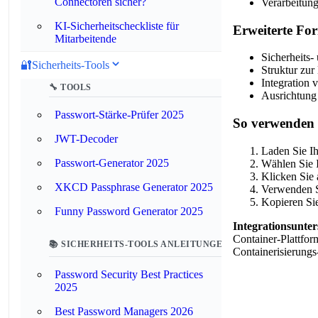
Connectoren sicher?
Verarbeitun
KI-Sicherheitscheckliste für
Erweiterte Fo
Mitarbeitende
Sicherheits-
🔐
Sicherheits-Tools
Struktur zur
Integration 
🔧 TOOLS
Ausrichtun
Passwort-Stärke-Prüfer 2025
So verwenden 
JWT-Decoder
Laden Sie Ih
Passwort-Generator 2025
Wählen Sie I
Klicken Sie
XKCD Passphrase Generator 2025
Verwenden S
Kopieren Sie
Funny Password Generator 2025
Integrationsunter
Container-Plattfo
📚 SICHERHEITS-TOOLS ANLEITUNGEN
Containerisierung
Password Security Best Practices
2025
Best Password Managers 2026