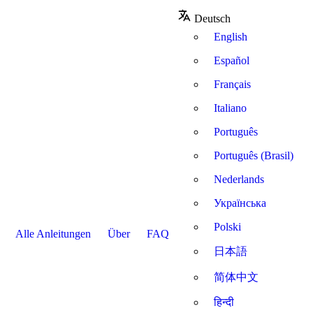
Deutsch
English
Español
Français
Italiano
Português
Português (Brasil)
Nederlands
Українська
Polski
Alle Anleitungen
Über
FAQ
日本語
简体中文
हिन्दी