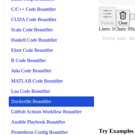
C/C++ Code Beautifier
CUDA Code Beautifier
Format
Clear
Lines:
1
Chars:
0
Si
Scala Code Beautifier
Haskell Code Beautifier
Elixir Code Beautifier
R Code Beautifier
Julia Code Beautifier
MATLAB Code Beautifier
Lua Code Beautifier
Dockerfile Beautifier
GitHub Actions Workflow Beautifier
Ansible Playbook Beautifier
Try Examples
Prometheus Config Beautifier