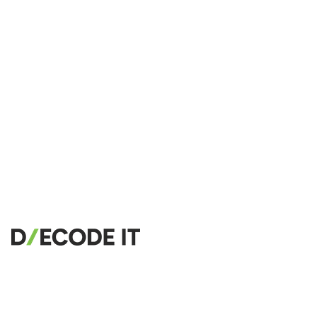
🔧 TOOLS
HTML Beautifier
CSS Beautifier
JavaScript Beautifier
TypeScript Beautifier
JSX Beautifier
Vue Beautifier
SCSS Beautifier
JSON Beautifier
XML Beautifier
YAML Beautifier
SQL Beautifier
MySQL SQL Beautifier