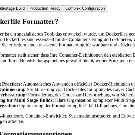
lti-stage Build
Production Ready
Complex Configuration
kerfile Formatter?
er ist ein spezialisiertes Tool, das entwickelt wurde, um Dockerfiles 
. Dockerfiles sind essenziell für die Containerisierung und definieren
 Sie erfordern eine konsistente Formatierung für wartbare und effizient
ormatter stellt sicher, dass Ihre Container-Definitionen den etabliert
nd Ihren Bereitstellungspipelines gewahrt bleibt, wobei Prinzipien der
 Practices:
Automatisches Anwenden offizieller Docker-Richtlinien 
Optimierung:
Strukturierung von Dockerfiles für optimales Layer-Ca
verbesserung:
Formatierung des Codes zur Hervorhebung von Sicherhe
ng für Multi-Stage-Builds:
Klare Organisation komplexer Multi-Sta
egration:
Optimierung der Formatierung für CI/CD-Pipelines, Containe
-Ingenieure, Container-Entwickler, Systemadministratoren und Entwick
en arbeiten.
-Formatierungsoptionen