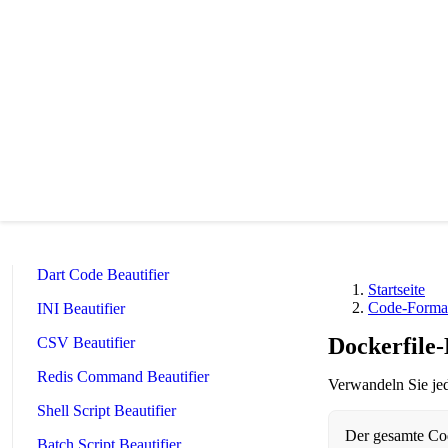
PostgreSQL SQL Beautifier
MongoDB Query Beautifier
Nginx Config Beautifier
Apache Config Beautifier
Python Beautifier
Java Code Beautifier
PHP Beautifier
Swift Code Beautifier
Dart Code Beautifier
Startseite
Code-Format
INI Beautifier
Dockerfile-
CSV Beautifier
Redis Command Beautifier
Verwandeln Sie jed
Shell Script Beautifier
Der gesamte Code
Batch Script Beautifier