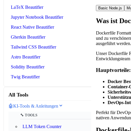
LaTeX Beautifier
Basic Node.js
Mu
Jupyter Notebook Beautifier
Was ist Doc
React Native Beautifier
Dockerfile Formatt
Gherkin Beautifier
und zu verschönern
ausgeführt werden.
Tailwind CSS Beautifier
Unser Dockerfile F
Astro Beautifier
Entwicklungsteam u
Solidity Beautifier
Hauptvorteile:
Twig Beautifier
Docker Best
Container-
Sicherheits
All Tools
Unterstützu
DevOps-Int
🤖
KI-Tools & Anleitungen
Perfekt für DevOps
🔧 TOOLS
nativen Anwendung
LLM Token Counter
Dockerfile