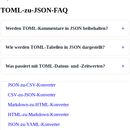
Number to Words Converter
TOML-zu-JSON-FAQ
Textumkehr-Generator
Text Case Converter
Werden TOML-Kommentare in JSON beibehalten?
Slug-zu-Titel-Konverter
Titel-zu-Slug-Konverter
Wie werden TOML-Tabellen in JSON dargestellt?
Regex-Tester
Farbkonverter
Was passiert mit TOML-Datum- und -Zeitwerten?
Kontrastprüfer
JSON-zu-CSV-Konverter
CSV-zu-JSON-Konverter
Markdown-zu-HTML-Konverter
HTML-zu-Markdown-Konverter
JSON-zu-YAML-Konverter