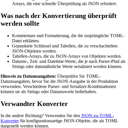
Arrays, die eine schnelle Überprüfung als JSON erfordert.
Temperaturrechner
Was nach der Konvertierung überprüft
Volumenkonverter
werden sollte
Trockenvolumen-Rechner
Kommentare und Formatierung, die die ursprüngliche TOML-
Flächenrechner
Datei erklärten.
Gepunktete Schlüssel und Tabellen, die zu verschachtelten
Energieumrechner
JSON-Objekten werden.
Tabellen-Arrays, die zu JSON-Arrays von Objekten werden.
Datenspeicher-Konverter
Datums-, Zeit- und Datetime-Werte, die je nach Parser-Pfad als
Kraftstoffverbrauchsrechner
Strings oder datumähnliche Werte serialisiert werden können.
Leistungsumrechner
Hinweis zu Datumsangaben:
Überprüfen Sie TOML-
Datumsangaben, bevor Sie die JSON-Ausgabe in der Produktion
Druckumrechner
verwenden. Verschiedene Parser- und Serializer-Kombinationen
können sie als Strings oder Datumswerte beibehalten.
Geschwindigkeitsumrechner
Verwandter Konverter
Zeitumrechner
Binary/Hex/Decimal Converter
In die andere Richtung? Verwenden Sie den
JSON-zu-TOML-
Konverter
für konfigurationsartige JSON-Objekte, die als TOML
Morse Code Translator
dargestellt werden können.