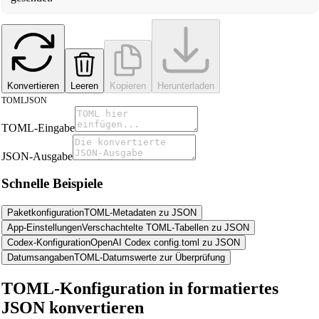
Konvertieren
Leeren
Kopieren
Herunterladen
TOML
JSON
TOML-Eingabe
JSON-Ausgabe
Schnelle Beispiele
Paketkonfiguration
TOML-Metadaten zu JSON
App-Einstellungen
Verschachtelte TOML-Tabellen zu JSON
Codex-Konfiguration
OpenAI Codex config.toml zu JSON
Datumsangaben
TOML-Datumswerte zur Überprüfung
TOML-Konfiguration in formatiertes
JSON konvertieren