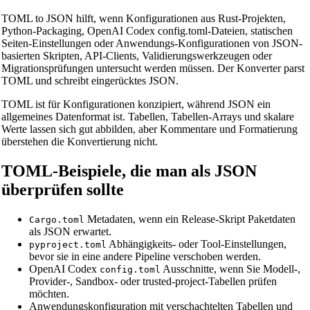
TOML to JSON hilft, wenn Konfigurationen aus Rust-Projekten,
Python-Packaging, OpenAI Codex config.toml-Dateien, statischen
Seiten-Einstellungen oder Anwendungs-Konfigurationen von JSON-
basierten Skripten, API-Clients, Validierungswerkzeugen oder
Migrationsprüfungen untersucht werden müssen. Der Konverter parst
TOML und schreibt eingerücktes JSON.
TOML ist für Konfigurationen konzipiert, während JSON ein
allgemeines Datenformat ist. Tabellen, Tabellen-Arrays und skalare
Werte lassen sich gut abbilden, aber Kommentare und Formatierung
überstehen die Konvertierung nicht.
TOML-Beispiele, die man als JSON
überprüfen sollte
🔗
Related Tools
Metadaten, wenn ein Release-Skript Paketdaten
Cargo.toml
als JSON erwartet.
📐
Unit Converters
Abhängigkeits- oder Tool-Einstellungen,
pyproject.toml
bevor sie in eine andere Pipeline verschoben werden.
🔧 TOOLS
OpenAI Codex
Ausschnitte, wenn Sie Modell-,
config.toml
Provider-, Sandbox- oder trusted-project-Tabellen prüfen
Length Converter
möchten.
Gewichtskonverter
Anwendungskonfiguration mit verschachtelten Tabellen und