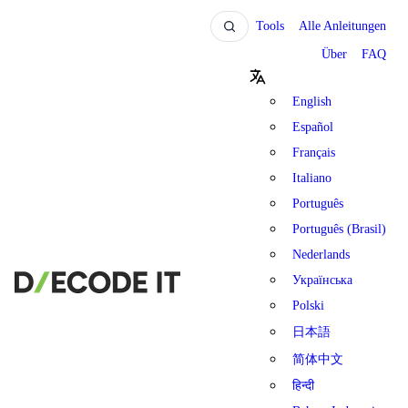
Tools
Alle Anleitungen
Über
FAQ
English
Español
Français
Italiano
Português
Português (Brasil)
Nederlands
Українська
Polski
日本語
简体中文
हिन्दी