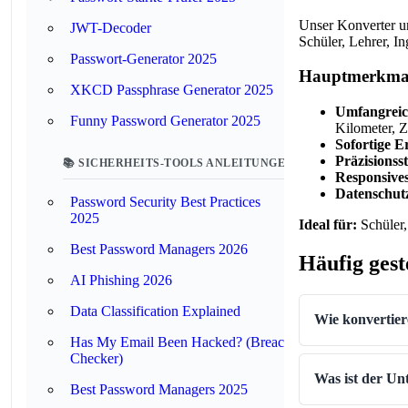
Unser Konverter unt
JWT-Decoder
Schüler, Lehrer, I
Passwort-Generator 2025
Hauptmerkma
XKCD Passphrase Generator 2025
Umfangreic
Funny Password Generator 2025
Kilometer, Z
Sofortige E
Präzisionss
📚 SICHERHEITS-TOOLS ANLEITUNGEN
Responsives
Datenschutz
Password Security Best Practices
2025
Ideal für:
Schüler,
Best Password Managers 2026
Häufig gest
AI Phishing 2026
Data Classification Explained
Wie konvertier
Has My Email Been Hacked? (Breach
Checker)
Was ist der Un
Best Password Managers 2025