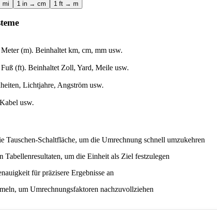
 mi
1 in → cm
1 ft → m
steme
 Meter (m). Beinhaltet km, cm, mm usw.
Fuß (ft). Beinhaltet Zoll, Yard, Meile usw.
heiten, Lichtjahre, Angström usw.
 Kabel usw.
ie Tauschen-Schaltfläche, um die Umrechnung schnell umzukehren
n Tabellenresultaten, um die Einheit als Ziel festzulegen
nauigkeit für präzisere Ergebnisse an
rmeln, um Umrechnungsfaktoren nachzuvollziehen