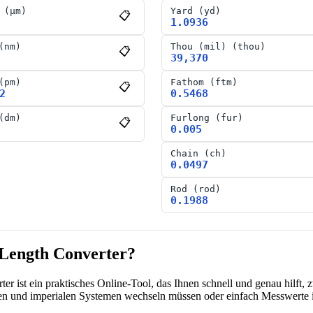
(
μm
)
Yard
(
yd
)
📋
1.0936
(
nm
)
Thou (mil)
(
thou
)
📋
39,370
(
pm
)
Fathom
(
ftm
)
📋
2
0.5468
(
dm
)
Furlong
(
fur
)
📋
0.005
Chain
(
ch
)
0.0497
Rod
(
rod
)
0.1988
 Length Converter?
er ist ein praktisches Online-Tool, das Ihnen schnell und genau hilft
en und imperialen Systemen wechseln müssen oder einfach Messwerte i