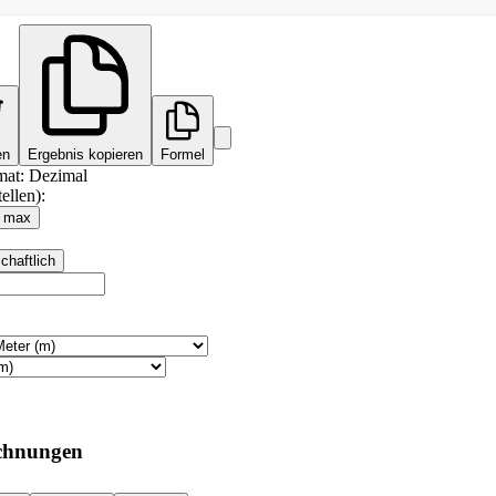
en
Ergebnis kopieren
Formel
mat
:
Dezimal
ellen):
max
chaftlich
chnungen