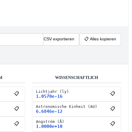
📊
Als CSV exportieren
📋
Alles kopieren
M
WISSENSCHAFTLICH
Lichtjahr
(
ly
)
📋
📋
1.0570e-16
Astronomische Einheit
(
AU
)
📋
📋
6.6846e-12
Angström
(
Å
)
📋
📋
1.0000e+10