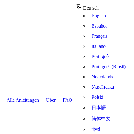
Deutsch
English
Español
Français
Italiano
Português
Português (Brasil)
Nederlands
Українська
Polski
Alle Anleitungen
Über
FAQ
日本語
简体中文
हिन्दी