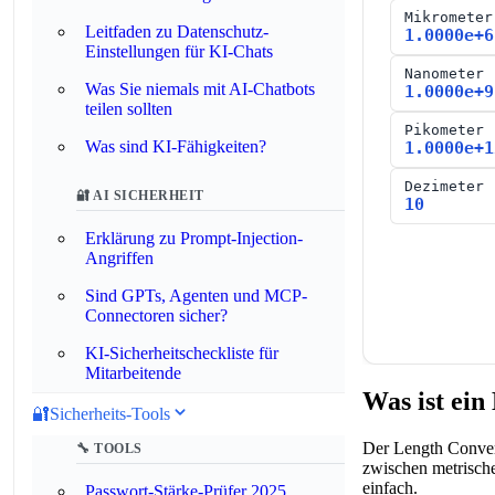
Mikrometer
Leitfaden zu Datenschutz-
1.0000e+6
Einstellungen für KI-Chats
Nanometer
Was Sie niemals mit AI-Chatbots
1.0000e+9
teilen sollten
Pikometer
Was sind KI-Fähigkeiten?
1.0000e+1
Dezimeter
🔐 AI SICHERHEIT
10
Erklärung zu Prompt-Injection-
Angriffen
Sind GPTs, Agenten und MCP-
Connectoren sicher?
KI-Sicherheitscheckliste für
Mitarbeitende
Was ist ein
🔐
Sicherheits-Tools
Der Length Convert
🔧 TOOLS
zwischen metrisch
einfach.
Passwort-Stärke-Prüfer 2025