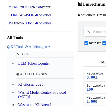
📊
Umrechnung
YAML zu JSON-Konverter
Konvertiere 1 m n
TOML-zu-JSON-Konverter
JSON‑zu‑TOML‑Konverter
All Tools
metrisch
🤖
KI-Tools & Anleitungen
🔧 TOOLS
ME
LLM Token Counter
Kilometer
📚 AI ANLEITUNGEN
0.001
KI-Glossar 2025
Zentimeter
100
Was ist Model Context Protocol
(MCP)?
Millimeter
1,000
Was ist ein KI-Agent?