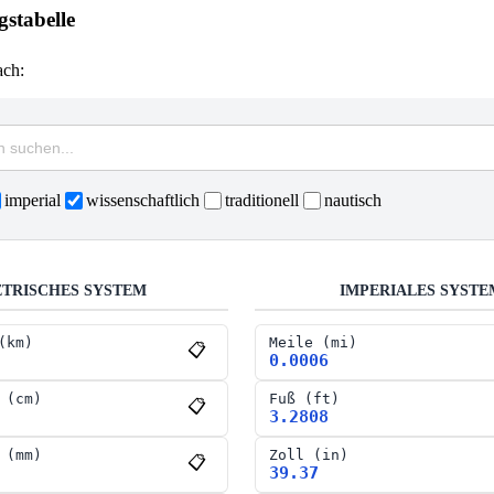
stabelle
ach:
imperial
wissenschaftlich
traditionell
nautisch
TRISCHES SYSTEM
IMPERIALES SYSTE
(
km
)
Meile
(
mi
)
📋
0.0006
(
cm
)
Fuß
(
ft
)
📋
3.2808
(
mm
)
Zoll
(
in
)
📋
39.37