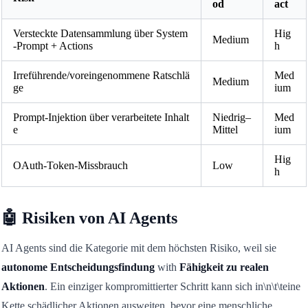
od
act
Versteckte Datensammlung über System
Hig
Medium
-Prompt + Actions
h
Irreführende/voreingenommene Ratschlä
Med
Medium
ge
ium
Prompt-Injektion über verarbeitete Inhalt
Niedrig–
Med
e
Mittel
ium
Hig
OAuth-Token-Missbrauch
Low
h
🤖 Risiken von AI Agents
AI Agents sind die Kategorie mit dem höchsten Risiko, weil sie
autonome Entscheidungsfindung
with
Fähigkeit zu realen
Aktionen
. Ein einziger kompromittierter Schritt kann sich in\n\t\teine
Kette schädlicher Aktionen ausweiten, bevor eine menschliche