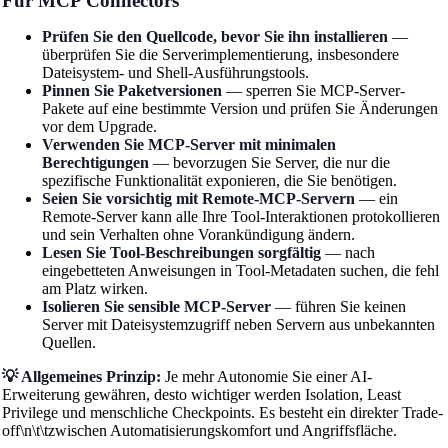
Für MCP Connectors
Prüfen Sie den Quellcode, bevor Sie ihn installieren
—
überprüfen Sie die Serverimplementierung, insbesondere
Dateisystem- und Shell-Ausführungstools.
Pinnen Sie Paketversionen
— sperren Sie MCP-Server-
Pakete auf eine bestimmte Version und prüfen Sie Änderungen
vor dem Upgrade.
Verwenden Sie MCP-Server mit minimalen
Berechtigungen
— bevorzugen Sie Server, die nur die
spezifische Funktionalität exponieren, die Sie benötigen.
Seien Sie vorsichtig mit Remote-MCP-Servern
— ein
Remote-Server kann alle Ihre Tool-Interaktionen protokollieren
und sein Verhalten ohne Vorankündigung ändern.
Lesen Sie Tool-Beschreibungen sorgfältig
— nach
eingebetteten Anweisungen in Tool-Metadaten suchen, die fehl
am Platz wirken.
Isolieren Sie sensible MCP-Server
— führen Sie keinen
Server mit Dateisystemzugriff neben Servern aus unbekannten
Quellen.
💡 Allgemeines Prinzip:
Je mehr Autonomie Sie einer AI-
Erweiterung gewähren, desto wichtiger werden Isolation, Least
Privilege und menschliche Checkpoints. Es besteht ein direkter Trade-
off\n\t\tzwischen Automatisierungskomfort und Angriffsfläche.