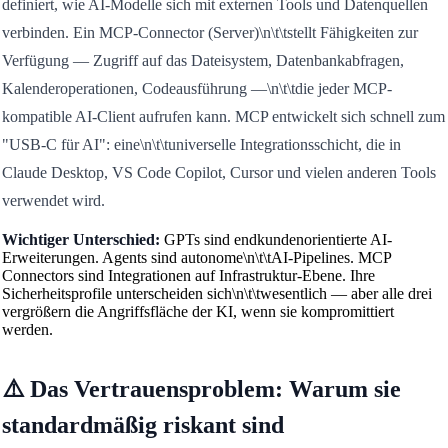
definiert, wie AI-Modelle sich mit externen Tools und Datenquellen
verbinden. Ein MCP-Connector (Server)\n\t\tstellt Fähigkeiten zur
Verfügung — Zugriff auf das Dateisystem, Datenbankabfragen,
Kalenderoperationen, Codeausführung —\n\t\tdie jeder MCP-
kompatible AI-Client aufrufen kann. MCP entwickelt sich schnell zum
"USB-C für AI": eine\n\t\tuniverselle Integrationsschicht, die in
Claude Desktop, VS Code Copilot, Cursor und vielen anderen Tools
verwendet wird.
Wichtiger Unterschied:
GPTs sind endkundenorientierte AI-
Erweiterungen. Agents sind autonome\n\t\tAI-Pipelines. MCP
Connectors sind Integrationen auf Infrastruktur-Ebene. Ihre
Sicherheitsprofile unterscheiden sich\n\t\twesentlich — aber alle drei
vergrößern die Angriffsfläche der KI, wenn sie kompromittiert
werden.
⚠️ Das Vertrauensproblem: Warum sie
standardmäßig riskant sind