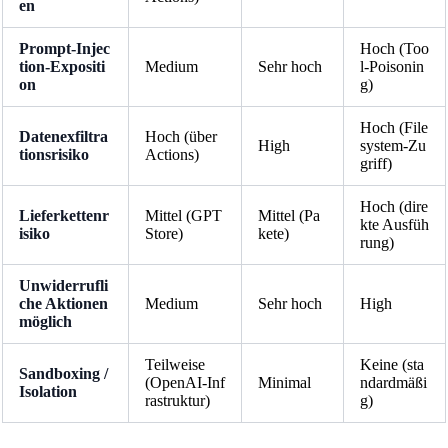
en
Prompt-Injec
Hoch (Too
tion-Expositi
Medium
Sehr hoch
l-Poisonin
on
g)
Hoch (File
Datenexfiltra
Hoch (über
High
system-Zu
tionsrisiko
Actions)
griff)
Hoch (dire
Lieferkettenr
Mittel (GPT
Mittel (Pa
kte Ausfüh
isiko
Store)
kete)
rung)
Unwiderrufli
che Aktionen
Medium
Sehr hoch
High
möglich
Teilweise
Keine (sta
Sandboxing /
(OpenAI-Inf
Minimal
ndardmäßi
Isolation
rastruktur)
g)