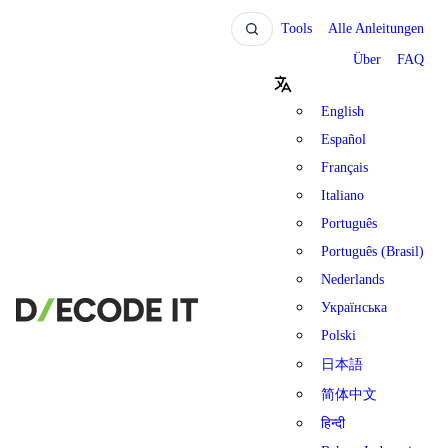
Tools
Alle Anleitungen
Über
FAQ
English
Español
Français
Italiano
Português
Português (Brasil)
Nederlands
Українська
Polski
日本語
简体中文
हिन्दी