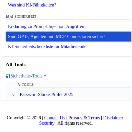
Was sind KI-Fähigkeiten?
🔐 AI SICHERHEIT
Erklärung zu Prompt-Injection-Angriffen
Sind GPTs, Agenten und MCP-Connectoren sicher?
KI-Sicherheitscheckliste für Mitarbeitende
All Tools
🔐
Sicherheits-Tools
🔧 TOOLS
Passwort-Stärke-Prüfer 2025
JWT-Decoder
Passwort-Generator 2025
Copyright © 2026 |
Contact Us
|
Privacy & Terms
|
Disclaimer
|
Security
| All rights reserved.
XKCD Passphrase Generator 2025