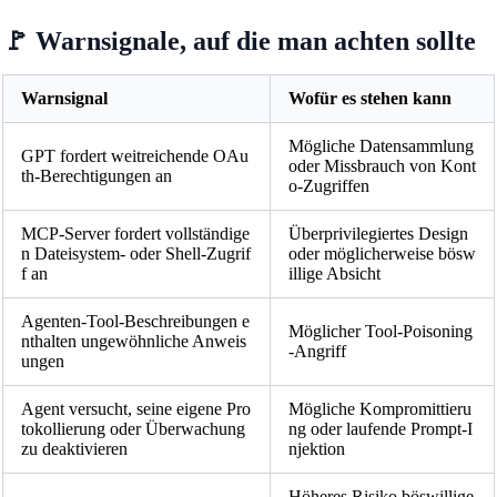
🚩 Warnsignale, auf die man achten sollte
Warnsignal
Wofür es stehen kann
Mögliche Datensammlung
GPT fordert weitreichende OAu
oder Missbrauch von Kont
th-Berechtigungen an
o-Zugriffen
MCP-Server fordert vollständige
Überprivilegiertes Design
n Dateisystem- oder Shell-Zugrif
oder möglicherweise bösw
f an
illige Absicht
Agenten-Tool-Beschreibungen e
Möglicher Tool-Poisoning
nthalten ungewöhnliche Anweis
-Angriff
ungen
Agent versucht, seine eigene Pro
Mögliche Kompromittieru
tokollierung oder Überwachung
ng oder laufende Prompt-I
zu deaktivieren
njektion
Höheres Risiko böswillige