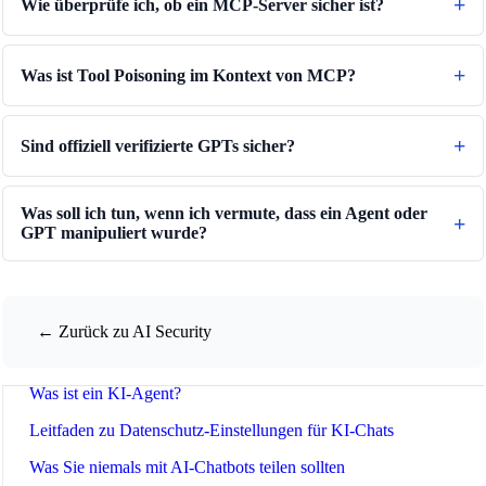
Wie überprüfe ich, ob ein MCP-Server sicher ist?
Was ist Tool Poisoning im Kontext von MCP?
🔗
Related Tools
Sind offiziell verifizierte GPTs sicher?
🤖
KI-Tools & Anleitungen
🔧 TOOLS
Was soll ich tun, wenn ich vermute, dass ein Agent oder
GPT manipuliert wurde?
LLM Token Counter
📚 AI ANLEITUNGEN
KI-Glossar 2025
← Zurück zu AI Security
Was ist Model Context Protocol (MCP)?
Was ist ein KI-Agent?
Leitfaden zu Datenschutz-Einstellungen für KI-Chats
Was Sie niemals mit AI-Chatbots teilen sollten