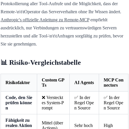
Protokollierung aller Tool-Aufrufe und die Möglichkeit, dass der
Remote-\n\t\tOperator das Serververhalten ohne Ihr Wissen ändert.
Anthropic's offizielle Anleitung zu Remote-MCP
empfiehlt
ausdrücklich, nur Verbindungen zu vertrauenswürdigen Servern
herzustellen und alle Tool-\n\t\tAnfragen sorgfältig zu prüfen, bevor
Sie sie genehmigen.
📊 Risiko-Vergleichstabelle
Custom GP
MCP Con
Risikofaktor
AI Agents
Ts
nectors
Code, den Sie
❌ Versteckt
✅ In der
✅ In der
prüfen könne
es System-P
Regel Ope
Regel Ope
n
rompt
n Source
n Source
Fähigkeit zu
Mittel (über
realen Aktion
Sehr hoch
High
Actions)